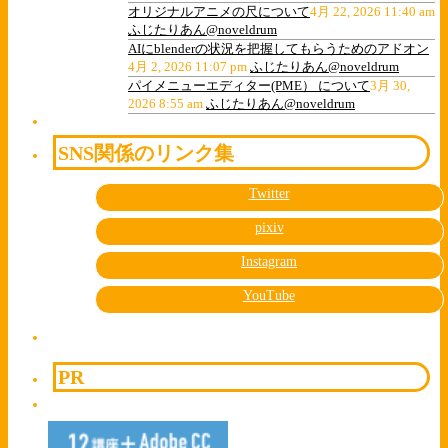
オリジナルアニメの尺について
4月 22, 2026 11:40 am
ふじたりあん@noveldrum
AIにblenderの状況を把握してもらうためのアドオン
4月 2, 2026 11:07 pm
ふじたりあん@noveldrum
パイメニューエディター(PME） について
3月 30,
2026 8:55 am
ふじたりあん@noveldrum
SNS関係のリンク集
Twitter
pixiv
Instagram
YouTube
PR