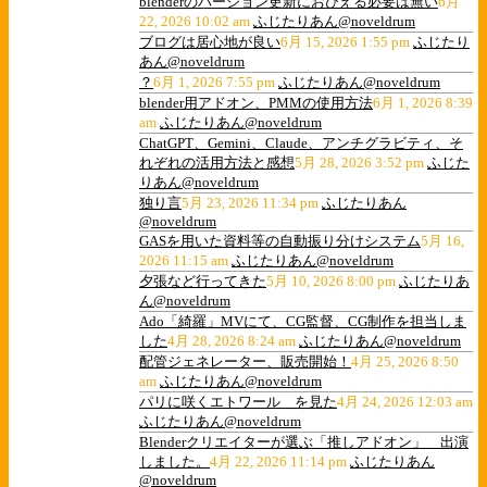
blenderのバージョン更新におびえる必要は無い
6月
22, 2026 10:02 am
ふじたりあん@noveldrum
ブログは居心地が良い
6月 15, 2026 1:55 pm
ふじたり
あん@noveldrum
？
6月 1, 2026 7:55 pm
ふじたりあん@noveldrum
blender用アドオン、PMMの使用方法
6月 1, 2026 8:39
am
ふじたりあん@noveldrum
ChatGPT、Gemini、Claude、アンチグラビティ、そ
れぞれの活用方法と感想
5月 28, 2026 3:52 pm
ふじた
りあん@noveldrum
独り言
5月 23, 2026 11:34 pm
ふじたりあん
@noveldrum
GASを用いた資料等の自動振り分けシステム
5月 16,
2026 11:15 am
ふじたりあん@noveldrum
夕張など行ってきた
5月 10, 2026 8:00 pm
ふじたりあ
ん@noveldrum
Ado「綺羅」MVにて、CG監督、CG制作を担当しま
した
4月 28, 2026 8:24 am
ふじたりあん@noveldrum
配管ジェネレーター、販売開始！
4月 25, 2026 8:50
am
ふじたりあん@noveldrum
パリに咲くエトワール を見た
4月 24, 2026 12:03 am
ふじたりあん@noveldrum
Blenderクリエイターが選ぶ「推しアドオン」 出演
しました。
4月 22, 2026 11:14 pm
ふじたりあん
@noveldrum