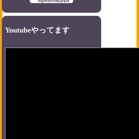
superhivemarket
Youtubeやってます