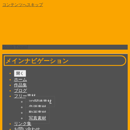
コンテンツへスキップ
Shrunk
Expand
メインナビゲーション
開く
ホーム
作品集
ブログ
フリー素材
3D関連素材
音源素材
動画素材
写真素材
リンク集
お問い合わせ