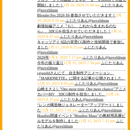
開始しました！
3月 16, 2026 11:06 am
ふじたりあん
@noveldrum
Blender Fes 2026 SS 参加させていただきます！
3月
10, 2026 9:10 am
ふじたりあん@noveldrum
劇場短編アニメ『もし、これから生まれるのな
ら』、3DCGを担当させていただきました！
1月 31,
2026 8:47 am
ふじたりあん@noveldrum
キャッツアイ 9話の背景CG制作と技術開発で参加し
ました
1月 11, 2026 8:25 pm
ふじたりあん
@noveldrum
2026年
1月 8, 2026 7:13 pm
ふじたりあん@noveldrum
今年の振り返り
12月 31, 2025 7:56 pm
ふじたりあん
@noveldrum
cgworldさんにて、自主制作アニメーション、
『MARIONETTE』に関する記事が公開されました。
12月 25, 2025 8:05 pm
ふじたりあん@noveldrum
山崎まさよし”One more time, One more chance”アニメ
カバーMV 3DCG制作を担当しました。
12月 24,
2025 8:35 pm
ふじたりあん@noveldrum
“レンガ構造物ジェネレーター”アップデートしまし
た
12月 11, 2025 7:41 pm
ふじたりあん@noveldrum
Houdini関連イベント”Houdini Maze”の教材用高層ビ
ルモデルを制作しました
12月 11, 2025 7:32 pm
ふじ
たりあん@noveldrum