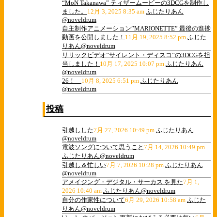
“MoN Takanawa” ティザームービーの3DCGを制作し
ました。
12月 3, 2025 8:35 am
ふじたりあん
@noveldrum
自主制作アニメーション”MARIONETTE” 最後の進捗
動画を公開しました！
11月 19, 2025 8:52 pm
ふじた
りあん@noveldrum
リリックビデオ”サイレント・ディスコ”の3DCGを担
当しました！
10月 17, 2025 10:07 pm
ふじたりあん
@noveldrum
26！
10月 8, 2025 6:51 pm
ふじたりあん
@noveldrum
投稿
引越しした
7月 27, 2026 10:49 pm
ふじたりあん
@noveldrum
電波ソングについて思うこと
7月 14, 2026 10:49 pm
ふじたりあん@noveldrum
引越し＆忙しい
7月 7, 2026 10:28 pm
ふじたりあん
@noveldrum
アメイジング・デジタル・サーカス を見た
7月 1,
2026 10:40 am
ふじたりあん@noveldrum
自分の作家性について
6月 29, 2026 10:58 am
ふじた
りあん@noveldrum