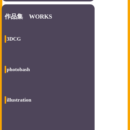
作品集 WORKS
3DCG
photobash
illustration