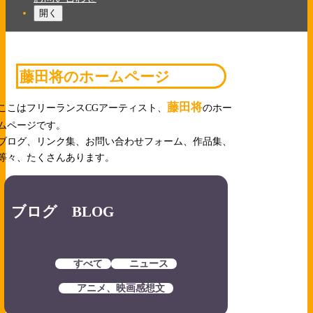
開く
藤田将のホームページ
藤田将
ここはフリーランスCGアーティスト、
のホー
ムページです。
ブログ、リンク集、お問い合わせフォーム、作品集、
等々、たくさんあります。
ブログ BLOG
すべて
ニュース
アニメ、映画感想文