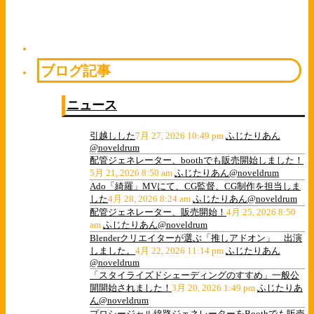
ブログ記事
ニュース
引越しした
7月 27, 2026 10:49 pm
ふじたりあん
@noveldrum
配管ジェネレーター、boothでも販売開始しました！
5月 21, 2026 8:50 am
ふじたりあん@noveldrum
Ado「綺羅」MVにて、CG監督、CG制作を担当しま
した
4月 28, 2026 8:24 am
ふじたりあん@noveldrum
配管ジェネレーター、販売開始！
4月 25, 2026 8:50
am
ふじたりあん@noveldrum
Blenderクリエイターが選ぶ「推しアドオン」 出演
しました。
4月 22, 2026 11:14 pm
ふじたりあん
@noveldrum
「スタイライズドシェーディングのすすめ」一般公
開開始されました！
3月 20, 2026 1:49 pm
ふじたりあ
ん@noveldrum
プロシージャル線路ジェネレーターをBoothでも販売