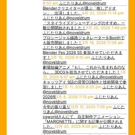
8:50 am
ふじたりあん@noveldrum
Blenderクリエイターが選ぶ「推しアドオ
ン」 出演しました。
4月 22, 2026 11:14 pm
ふじたりあん@noveldrum
「スタイライズドシェーディングのすすめ」一
般公開開始されました！
3月 20, 2026 1:49 pm
ふじたりあん@noveldrum
プロシージャル線路ジェネレーターをBoothで
も販売開始しました！
3月 16, 2026 11:06 am
ふじたりあん@noveldrum
Blender Fes 2026 SS 参加させていただきま
す！
3月 10, 2026 9:10 am
ふじたりあん
@noveldrum
劇場短編アニメ『もし、これから生まれるのな
ら』、3DCGを担当させていただきました！
1月
31, 2026 8:47 am
ふじたりあん@noveldrum
キャッツアイ 9話の背景CG制作と技術開発で参
加しました
1月 11, 2026 8:25 pm
ふじたりあん
@noveldrum
2026年
1月 8, 2026 7:13 pm
ふじたりあん
@noveldrum
今年の振り返り
12月 31, 2025 7:56 pm
ふじた
りあん@noveldrum
cgworldさんにて、自主制作アニメーション、
『MARIONETTE』に関する記事が公開されま
した。
12月 25, 2025 8:05 pm
ふじたりあん
@noveldrum