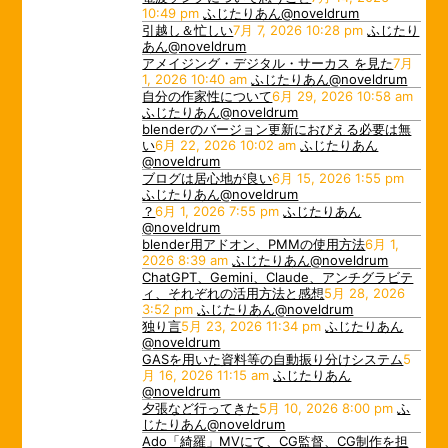
10:49 pm
ふじたりあん@noveldrum
引越し＆忙しい
7月 7, 2026 10:28 pm
ふじたり
あん@noveldrum
アメイジング・デジタル・サーカス を見た
7月
1, 2026 10:40 am
ふじたりあん@noveldrum
自分の作家性について
6月 29, 2026 10:58 am
ふじたりあん@noveldrum
blenderのバージョン更新におびえる必要は無
い
6月 22, 2026 10:02 am
ふじたりあん
@noveldrum
ブログは居心地が良い
6月 15, 2026 1:55 pm
ふじたりあん@noveldrum
？
6月 1, 2026 7:55 pm
ふじたりあん
@noveldrum
blender用アドオン、PMMの使用方法
6月 1,
2026 8:39 am
ふじたりあん@noveldrum
ChatGPT、Gemini、Claude、アンチグラビテ
ィ、それぞれの活用方法と感想
5月 28, 2026
3:52 pm
ふじたりあん@noveldrum
独り言
5月 23, 2026 11:34 pm
ふじたりあん
@noveldrum
GASを用いた資料等の自動振り分けシステム
5
月 16, 2026 11:15 am
ふじたりあん
@noveldrum
夕張など行ってきた
5月 10, 2026 8:00 pm
ふ
じたりあん@noveldrum
Ado「綺羅」MVにて、CG監督、CG制作を担