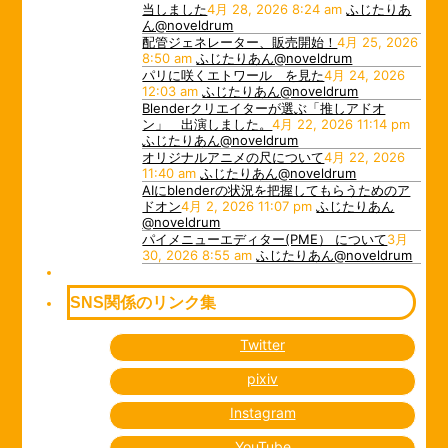
当しました
4月 28, 2026 8:24 am
ふじたりあ
ん@noveldrum
配管ジェネレーター、販売開始！
4月 25, 2026
8:50 am
ふじたりあん@noveldrum
パリに咲くエトワール を見た
4月 24, 2026
12:03 am
ふじたりあん@noveldrum
Blenderクリエイターが選ぶ「推しアドオ
ン」 出演しました。
4月 22, 2026 11:14 pm
ふじたりあん@noveldrum
オリジナルアニメの尺について
4月 22, 2026
11:40 am
ふじたりあん@noveldrum
AIにblenderの状況を把握してもらうためのア
ドオン
4月 2, 2026 11:07 pm
ふじたりあん
@noveldrum
パイメニューエディター(PME） について
3月
30, 2026 8:55 am
ふじたりあん@noveldrum
SNS関係のリンク集
Twitter
pixiv
Instagram
YouTube