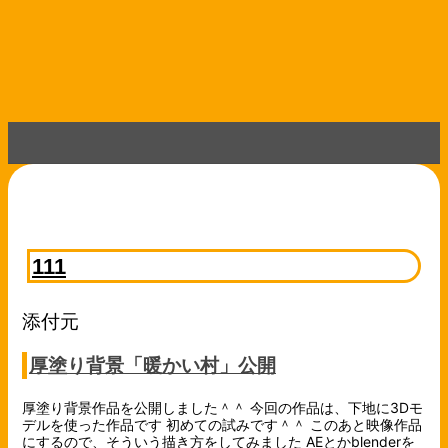
コ
ン
テ
ン
ツ
へ
ス
キ
ッ
プ
111
添付元
厚塗り背景「暖かい村」公開
厚塗り背景作品を公開しました＾＾ 今回の作品は、下地に3Dモ
デルを使った作品です 初めての試みです＾＾ このあと映像作品
にするので、そういう描き方をしてみました AEとかblenderを