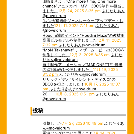
山崎まさよし”One more time, One more
chance”アニメカバーMV 3DCG制作を担当し
ました。
12月 24, 2025 8:35 pm
ふじたりあん
@noveldrum
“レンガ構造物ジェネレーター”アップデートし
ました
12月 11, 2025 7:41 pm
ふじたりあん
@noveldrum
Houdini関連イベント”Houdini Maze”の教材用
高層ビルモデルを制作しました
12月 11, 2025
7:32 pm
ふじたりあん@noveldrum
“MoN Takanawa” ティザームービーの3DCGを
制作しました。
12月 3, 2025 8:35 am
ふじた
りあん@noveldrum
自主制作アニメーション”MARIONETTE” 最後
の進捗動画を公開しました！
11月 19, 2025
8:52 pm
ふじたりあん@noveldrum
リリックビデオ”サイレント・ディスコ”の
3DCGを担当しました！
10月 17, 2025 10:07
pm
ふじたりあん@noveldrum
26！
10月 8, 2025 6:51 pm
ふじたりあん
@noveldrum
投稿
引越しした
7月 27, 2026 10:49 pm
ふじたりあ
ん@noveldrum
電波ソングについて思うこと
7月 14, 2026