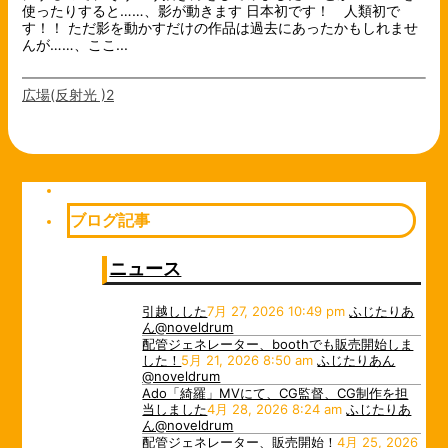
使ったりすると……、影が動きます 日本初です！ 人類初で
す！！ ただ影を動かすだけの作品は過去にあったかもしれませ
んが……、ここ...
広場(反射光 )2
ブログ記事
ニュース
引越しした
7月 27, 2026 10:49 pm
ふじたりあ
ん@noveldrum
配管ジェネレーター、boothでも販売開始しま
した！
5月 21, 2026 8:50 am
ふじたりあん
@noveldrum
Ado「綺羅」MVにて、CG監督、CG制作を担
当しました
4月 28, 2026 8:24 am
ふじたりあ
ん@noveldrum
配管ジェネレーター、販売開始！
4月 25, 2026