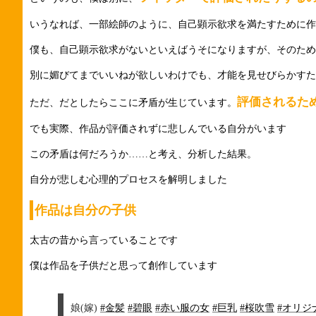
いうなれば、一部絵師のように、自己顕示欲求を満たすために作
僕も、自己顕示欲求がないといえばうそになりますが、そのため
別に媚びてまでいいねが欲しいわけでも、才能を見せびらかすた
評価されるた
ただ、だとしたらここに矛盾が生じています。
でも実際、作品が評価されずに悲しんでいる自分がいます
この矛盾は何だろうか……と考え、分析した結果。
自分が悲しむ心理的プロセスを解明しました
作品は自分の子供
太古の昔から言っていることです
僕は作品を子供だと思って創作しています
娘(嫁)
#金髪
#碧眼
#赤い服の女
#巨乳
#桜吹雪
#オリジ