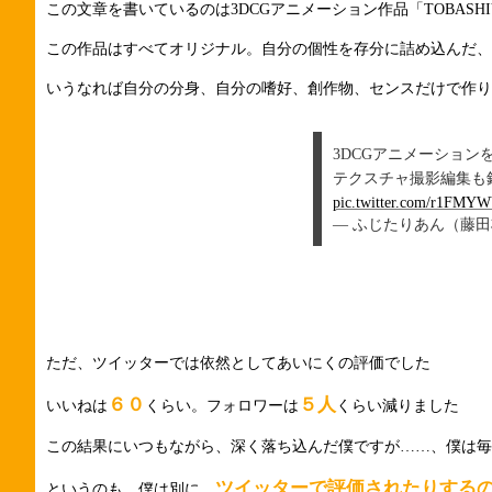
この文章を書いているのは3DCGアニメーション作品「TOBAS
この作品はすべてオリジナル。自分の個性を存分に詰め込んだ、
いうなれば自分の分身、自分の嗜好、創作物、センスだけで作り
3DCGアニメーション
テクスチャ撮影編集も
pic.twitter.com/r1FMY
— ふじたりあん（藤田将） 
ただ、ツイッターでは依然としてあいにくの評価でした
６０
５人
いいねは
くらい。フォロワーは
くらい減りました
この結果にいつもながら、深く落ち込んだ僕ですが……、僕は毎
ツイッターで評価されたりする
というのも、僕は別に、