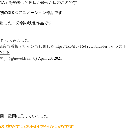
HIYA」を発表して何日か経った日のことです
初の3DCGアニメーション作品です
出した１分弱の映像作品です
を作ってみました！
録音も看板デザインもしました
https://t.co/iIu7T54YvD
#blender
#イラスト
WYGfN
(@noveldrum_0)
April 20, 2021
回、疑問に思っていました
のを求めているわけではないのです