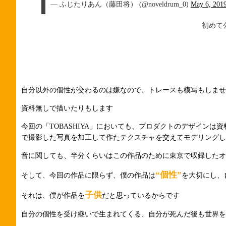
— ふじたりあん（藤田将） (@noveldrum_0)
May 6, 201
初めて
自分以外の個性が交わるのは嫌なので、トレースも模写もしませ
資料無しで描いたりもします
今回の「TOBASHIYA」においても、プロダクトのデザイン
で撮影した写真を加工して作たテクスチャを交えてモデリングし
音に関しても、半分くらいはこの作品のために東京で収録したオ
“個性”
そして、今回の作品に限らず、僕の作品は
を大切にし、
子供
それは、僕が作品を
だと思っているからです
自分の個性を受け継いで生まれてくる、自分が死んだ後も世界を