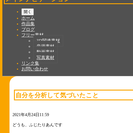
開く
ホーム
作品集
ブログ
フリー素材
3D関連素材
音源素材
動画素材
写真素材
リンク集
お問い合わせ
自分を分析して気づいたこと
2021年4月24日11:59
どうも、ふじたりあんです