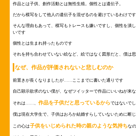
作品とは子供、創作活動とは無性生殖。個性とは遺伝子。
だから模写をして他人の遺伝子を混ぜるのを避けているわけです
そんな理由もあって、模写もトレースも嫌いですし、個性を潰し
いです
個性とは生まれ持ったものです
それを持ち合わせていない絵など、絵ではなく図形だと、僕は思
なぜ、作品が評価されないと悲しむのか
前置きが長くなりましたが……ここまでに書いた通りです
自己顕示欲求のない僕が、なぜツイッターで作品にいいねが来な
作品を子供だと思っているから
それは……、
ではないでし
僕は現在大学生で、子供はおろか結婚すらしていないために断じ
子供をいじめられた時の親のような気持ち
この心は
な