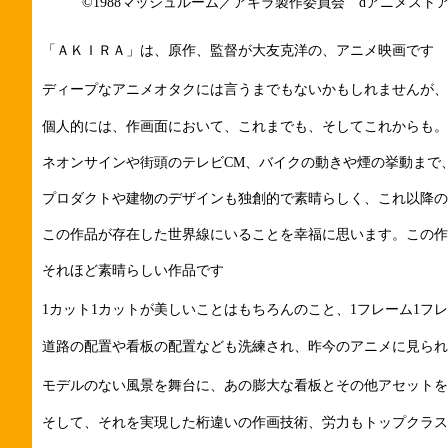
©1988マッシュルーム／アキラ製作委員会 dアニメスト
「ＡＫＩＲＡ」は、原作、監督が大友克洋の、アニメ映画です
ディープなアニメオタクには言うまでもないかもしれませんが、
個人的には、作画面において、これまでも、そしてこれからも。
ネオンサインや街頭のテレビCM、バイクの動きや煙の挙動まで
プロダクトや建物のデザインも独創的で素晴らしく、これ以降の
この作品が存在した世界線にいることを幸福に思います。この作
それほど素晴らしい作品です
1カット1カットが美しいことはもちろんのこと、1フレーム1
道路の配置や看板の配置なども洗練され、昨今のアニメに見ら
モデルのない風景を舞台に、あの膨大な看板とその他アセットを
そして、それを実現した桁違いの作画技術、労力もトップクラス