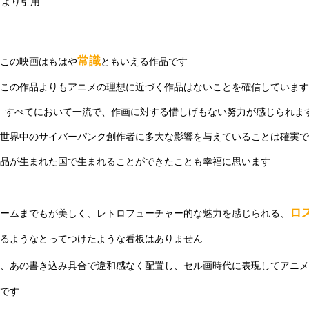
アより引用
常識
この映画はもはや
ともいえる作品です
この作品よりもアニメの理想に近づく作品はないことを確信しています
、すべてにおいて一流で、作画に対する惜しげもない努力が感じられま
世界中のサイバーパンク創作者に多大な影響を与えていることは確実で
品が生まれた国で生まれることができたことも幸福に思います
ロ
フレームまでもが美しく、レトロフューチャー的な魅力を感じられる、
れるようなとってつけたような看板はありません
、あの書き込み具合で違和感なく配置し、セル画時代に表現してアニメ
です