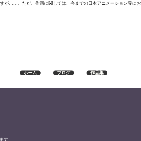
すが……、ただ、作画に関しては、今までの日本アニメーション界にお
ホーム
ブログ
作品集
ます