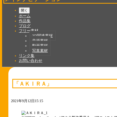
開く
ホーム
作品集
ブログ
フリー素材
3D関連素材
音源素材
動画素材
写真素材
リンク集
お問い合わせ
「ＡＫＩＲＡ」
2021年9月12日15:15