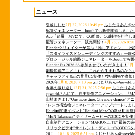
ニュース
引越しした
7月 27, 2026 10:49 pm
ふじたりあん@nov
配管ジェネレーター、boothでも販売開始しました
Ado「綺羅」MVにて、CG監督、CG制作を担当し
配管ジェネレーター、販売開始！
4月 25, 2026 8:50
Blenderクリエイターが選ぶ「推しアドオン」 
「スタイライズドシェーディングのすすめ」一般
プロシージャル線路ジェネレーターをBoothでも
Blender Fes 2026 SS 参加させていただきます！
3月 1
劇場短編アニメ『もし、これから生まれるのなら』
キャッツアイ 9話の背景CG制作と技術開発で参加
2026年
1月 8, 2026 7:13 pm
ふじたりあん@noveldru
今年の振り返り
12月 31, 2025 7:56 pm
ふじたりあん@n
cgworldさんにて、自主制作アニメーション、『M
山崎まさよし”One more time, One more ch
“レンガ構造物ジェネレーター”アップデートしま
Houdini関連イベント”Houdini Maze”の教
“MoN Takanawa” ティザームービーの3DCGを制
自主制作アニメーション”MARIONETTE” 最後
リリックビデオ”サイレント・ディスコ”の3DCG
26！
10月 8, 2025 6:51 pm
ふじたりあん@noveldr