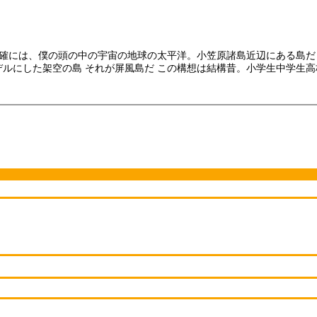
正確には、僕の頭の中の宇宙の地球の太平洋。小笠原諸島近辺にある島だ
デルにした架空の島 それが屏風島だ この構想は結構昔。小学生中学生高