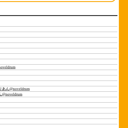
eldrum
あん@noveldrum
noveldrum