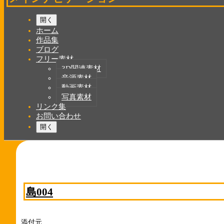
開く
ホーム
作品集
ブログ
フリー素材
3D関連素材
音源素材
動画素材
写真素材
リンク集
お問い合わせ
開く
島004
添付元