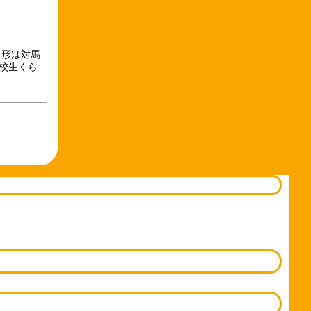
 形は対馬
校生くら