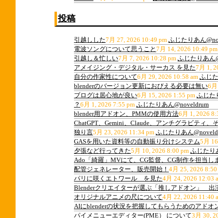
投稿
引越しした
7月 27, 2026 10:49 pm
ふじたりあん@nov
電波ソングについて思うこと
7月 14, 2026 10:49 pm
引越し＆忙しい
7月 7, 2026 10:28 pm
ふじたりあん@n
アメイジング・デジタル・サーカス を見た
7月 1, 2
自分の作家性について
6月 29, 2026 10:58 am
ふじたり
blenderのバージョン更新におびえる必要は無い
6月 
ブログは居心地が良い
6月 15, 2026 1:55 pm
ふじたり
？
6月 1, 2026 7:55 pm
ふじたりあん@noveldrum
blender用アドオン、PMMの使用方法
6月 1, 2026 8:
ChatGPT、Gemini、Claude、アンチグラビ
独り言
5月 23, 2026 11:34 pm
ふじたりあん@noveld
GASを用いた資料等の自動振り分けシステム
5月 16
夕張など行ってきた
5月 10, 2026 8:00 pm
ふじたりあん
Ado「綺羅」MVにて、CG監督、CG制作を担当し
配管ジェネレーター、販売開始！
4月 25, 2026 8:50
パリに咲くエトワール を見た
4月 24, 2026 12:03 
Blenderクリエイターが選ぶ「推しアドオン」 
オリジナルアニメの尺について
4月 22, 2026 11:40 
AIにblenderの状況を把握してもらうためのアドオ
パイメニューエディター(PME） について
3月 30, 2