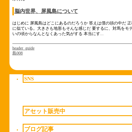
脳内世界、屏風島について
はじめに 屏風島はどこにあるのだろうか 答えは僕の頭の中だ 
に似ている。大きさも地形もそんな感じだ 要するに、対馬をモ
いの頃からなんとなくあった気がする 本当にす...
header_guide
島008
SNS
アセット販売中
ブログ記事