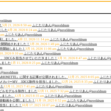
eldrum
！
5月 21, 2026 8:50 am
ふじたりあん@noveldrum
ました
4月 28, 2026 8:24 am
ふじたりあん@noveldrum
 am
ふじたりあん@noveldrum
出演しました。
4月 22, 2026 11:14 pm
ふじたりあん@noveldrum
公開開始されました！
3月 20, 2026 1:49 pm
ふじたりあん@noveldrum
販売開始しました！
3月 16, 2026 11:06 am
ふじたりあん@noveldrum
0, 2026 9:10 am
ふじたりあん@noveldrum
、3DCGを担当させていただきました！
1月 31, 2026 8:47 am
ふじたりあん@nov
しました
1月 11, 2026 8:25 pm
ふじたりあん@noveldrum
m
oveldrum
ARIONETTE』に関する記事が公開されました。
12月 25, 2025 8:05 pm
ふじたり
ance”アニメカバーMV 3DCG制作を担当しました。
12月 24, 2025 8:35 pm
ふじたりあん@
した
12月 11, 2025 7:41 pm
ふじたりあん@noveldrum
材用高層ビルモデルを制作しました
12月 11, 2025 7:32 pm
ふじたりあん@noveldrum
作しました。
12月 3, 2025 8:35 am
ふじたりあん@noveldrum
の進捗動画を公開しました！
11月 19, 2025 8:52 pm
ふじたりあん@noveldrum
を担当しました！
10月 17, 2025 10:07 pm
ふじたりあん@noveldrum
um