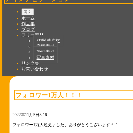
開く
ホーム
作品集
ブログ
フリー素材
3D関連素材
音源素材
動画素材
写真素材
リンク集
お問い合わせ
フォロワー1万人！！！
2022年11月5日8:16
フォロワー1万人超えました、ありがとうございます＾＾