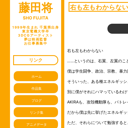
藤田将
ビ
右も左もわからな
ゲ
SHO FUJITA
ー
シ
1999年生まれ 千葉県出身
東京電機大学卒
ョ
3DCGアーティスト
夢は映画監督
ン
お仕事募集中
右も左もわからない
リンク
……というのは、右翼、左翼のこ
僕は学生闘争、政治、宗教、暴力
ホーム
そういった、ある種エネルギッシ
作品集
別に僕がそれにハマっているわけ
ブログ
AKIRAも、攻殻機動隊も、パ
だから僕は先に挙げたエネルギッ
リンク集
ただ、それらについて勉強すると
アニメデータ