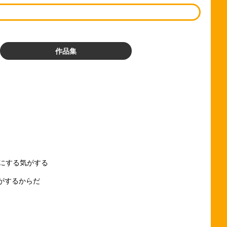
作品集
にする気がする
がするからだ