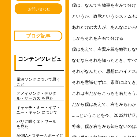
僕は、なんでも物事を右左で分け
お問い合わせ
というか、政党というシステムも
あれだけの大人が、あんなにいろ
ブログ記事
しかもそれを左右で分ける
僕はあえて、右翼左翼を勉強しな
コンテンツレビュ
なぜならそれを知ったとき、すべ
ー
それがなんだか、思想にバイアス
電波ソングについて思う
それを意識せずに、素直に出てき
こと
これは右だからこっちも右だろう
アメイジング・デジタ
ル・サーカス を見た
だから僕はあえて、右も左もわか
キャッチ・ミー・イフ・
ユー・キャン について
……ということを今、2022/11
パリに咲くエトワール
将来、僕が右も左も知らないのは
を見た
AKIRAとスチームボーイに