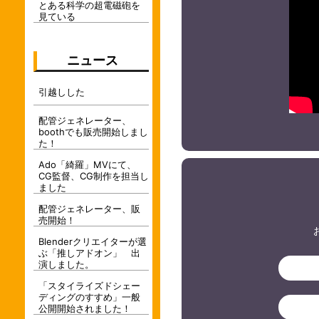
とある科学の超電磁砲を
見ている
ニュース
引越しした
配管ジェネレーター、
boothでも販売開始しまし
た！
Ado「綺羅」MVにて、
CG監督、CG制作を担当し
ました
配管ジェネレーター、販
売開始！
Blenderクリエイターが選
ぶ「推しアドオン」 出
演しました。
「スタイライズドシェー
ディングのすすめ」一般
公開開始されました！