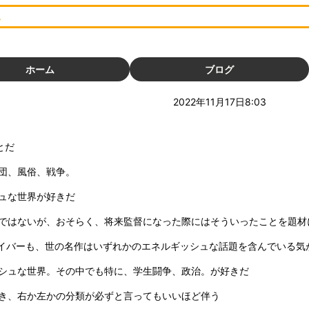
い
音源素材
動画素材
ホーム
ブログ
写真素材
2022年11月17日8:03
とだ
団、風俗、戦争。
ュな世界が好きだ
ではないが、おそらく、将来監督になった際にはそういったことを題材
トレイバーも、世の名作はいずれかのエネルギッシュな話題を含んでいる気
シュな世界。その中でも特に、学生闘争、政治。が好きだ
き、右か左かの分類が必ずと言ってもいいほど伴う