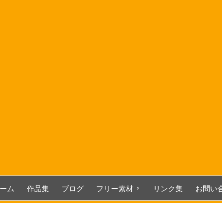
コ
ン
テ
ン
ツ
へ
ス
キ
ッ
プ
ーム
作品集
ブログ
フリー素材
リンク集
お問い
3D関連素材