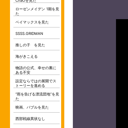
ChaOを見た
ローゼンメイデン 1期を見
た
ベイマックスを見た
SSSS.GRIDMAN
推しの子 を見た
海がきこえる
物語の公式、幸せの裏に
ある不安
設定ならではの展開でス
トーリーを進める
“雨を告げる漂流団地”を見
た
映画、バブルを見た
西部戦線異状なし