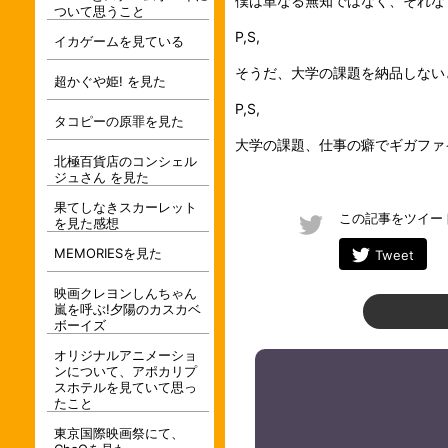
僕は単なる無知ではなく、それな
ついて思うこと
P,S,
イカゲームを見ている
そうだ、大学の課題を納品しない
超かぐや姫! を見た
P,S,
タコピーの原罪を見た
大学の課題、仕事の癖でギガファ
北極百貨店のコンシェル
ジュさん を見た
果てしなきスカーレット
この記事をツイー
を見た感想
MEMORIESを見た
Tweet
映画クレヨンしんちゃん
嵐を呼ぶ!夕陽のカスカベ
ボーイズ
オリジナルアニメーショ
ンについて、アポカリプ
スホテルを見ていて思っ
たこと
東京国際映画祭にて、