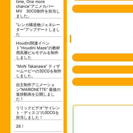
time, One more
chance”アニメカバー
MV 3DCG制作を担当し
ました。
“レンガ構造物ジェネレー
ター”アップデートしまし
た
Houdini関連イベン
ト”Houdini Maze”の教材
用高層ビルモデルを制作
しました
“MoN Takanawa” ティザ
ームービーの3DCGを制作
しました。
自主制作アニメーショ
ン”MARIONETTE” 最後の
進捗動画を公開しまし
た！
リリックビデオ”サイレン
ト・ディスコ”の3DCGを
担当しました！
26！