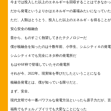
今までは投入した以上のエネルギーを回収することはできなかっ
だから発電というよりかはエネルギーの墓場みたいになっていた
ただ、人類はとうとう、投入した以上のエネルギ－を得ることが
安心安全の核融合
昔から、ものすごく熱望してきたテクノロジーだ
僕が核融合を知ったのは十数年前、小学生、シムシティ４の発
シムシティ４でも完全にネタ枠の発電所だ
もはやSF枠で登場していたその発電所
それが今、2022年。現実味を帯びだしたということになる
核融合発電とは、僕が知っている限りだと、
まず、安全。
現代文明で今一番パワフルな発電方法といったら原子力だが、
福島でもチェルノブイリでも大変なことになった