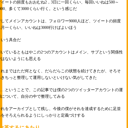
ツイートの頻度もおおむね2，3日に一回くらい、毎回いいねは500～
1000、多くて3000くらい行く。という感じだ
対してメインアカウントは、フォロワー9000人ほど、ツイートの頻度
も月一くらい、いいねは3000行けばよいほう
という具合だ
書いているともはやこの2つのアカウントはメイン、サブという関係性
ではないようにも思える
これまではただ何となく、だらだらこの状態を続けてきたが、そろそ
ろきちっと整理して運用しないといけない気がしてきた
……ということで、この記事では僕の2つのツイッターアカウントの運
用について、自分の中で整理してみる
それをアーカイブとして残し、今後の僕がそれを達成するために足並
みをそろえられるようにしっかりと定義づけする
改革するにあたり