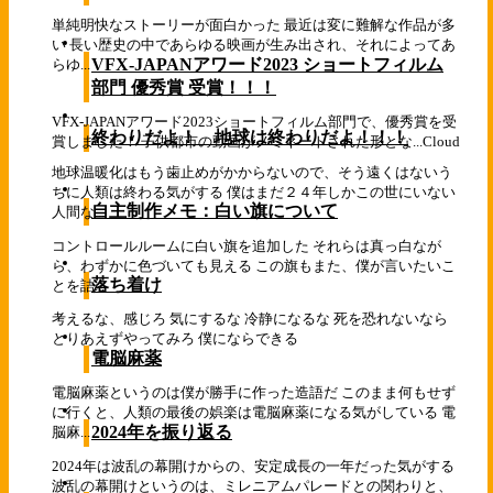
単純明快なストーリーが面白かった 最近は変に難解な作品が多
い 長い歴史の中であらゆる映画が生み出され、それによってあ
VFX-JAPANアワード2023 ショートフィルム
らゆ...
部門 優秀賞 受賞！！！
VFX-JAPANアワード2023ショートフィルム部門で、優秀賞を受
終わりだよ！ 地球は終わりだよ！！！
賞しました！ 子供都市の動画がノミネートされた形とな...
Cloud
地球温暖化はもう歯止めがかからないので、そう遠くはないう
ちに人類は終わる気がする 僕はまだ２４年しかこの世にいない
自主制作メモ：白い旗について
人間な...
コントロールルームに白い旗を追加した それらは真っ白なが
ら、わずかに色づいても見える この旗もまた、僕が言いたいこ
落ち着け
とを詰...
考えるな、感じろ 気にするな 冷静になるな 死を恐れないなら
とりあえずやってみろ 僕にならできる
電脳麻薬
電脳麻薬というのは僕が勝手に作った造語だ このまま何もせず
に行くと、人類の最後の娯楽は電脳麻薬になる気がしている 電
2024年を振り返る
脳麻...
2024年は波乱の幕開けからの、安定成長の一年だった気がする
波乱の幕開けというのは、ミレニアムパレードとの関わりと、