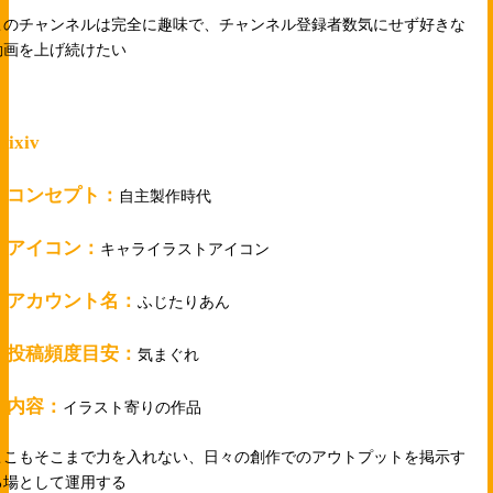
このチャンネルは完全に趣味で、チャンネル登録者数気にせず好きな
動画を上げ続けたい
pixiv
・コンセプト：
自主製作時代
・アイコン：
キャライラストアイコン
・アカウント名：
ふじたりあん
・投稿頻度目安：
気まぐれ
・内容：
イラスト寄りの作品
ここもそこまで力を入れない、日々の創作でのアウトプットを掲示す
る場として運用する