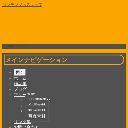
コンテンツへスキップ
Shrunk
Expand
メインナビゲーション
開く
ホーム
作品集
ブログ
フリー素材
3D関連素材
音源素材
動画素材
写真素材
リンク集
お問い合わせ