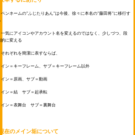
・ペンネームの”ふじたりあん”は今後、徐々に本名の”藤田将”に移行す
る
・一気にアイコンやアカウント名を変えるのではなく、少しづつ、段
階的に変える
・それぞれを簡潔に表すならば、
メイン＝キーフレーム、サブ＝キーフレーム以外
メイン＝原画、サブ＝動画
メイン＝結 サブ＝起承転
メイン＝表舞台 サブ＝裏舞台
現在のメイン垢について