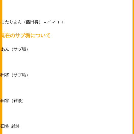
ふじたりあん（藤田将）←イマココ
●現在のサブ垢について
りあん（サブ垢）
藤田将（サブ垢）
藤田将（雑談）
藤田将_雑談