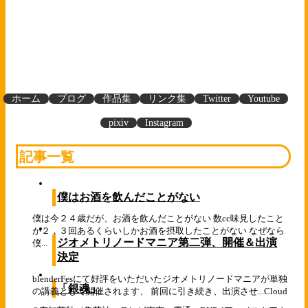
ホーム
ブログ
作品集
リンク集
Twitter
Youtube
pixiv
Instagram
記事一覧
僕はお酒を飲んだことがない
僕は今２４歳だが、お酒を飲んだことがない 数cc味見したこと
が２，３回あるくらいしかお酒を摂取したことがない なぜなら
ジオメトリノードマニア第二弾、開催＆出演
僕...
決定
blenderFesにて好評をいただいたジオメトリノードマニアが単独
「銀魂」
の講義として開催されます、 前回に引き続き、出演させ...
Cloud