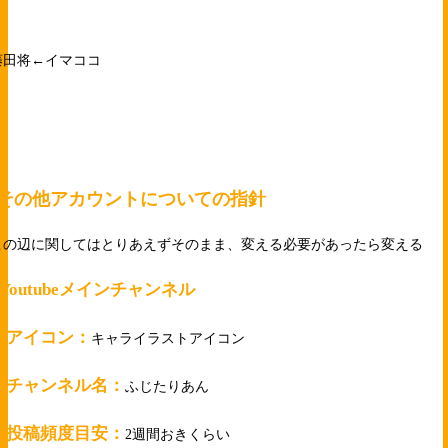
藤田将←イマココ
その他アカウントについての指針
この辺に関してはとりあえずそのまま、変える必要があったら変える
●Youtubeメインチャンネル
・アイコン：
キャライラストアイコン
・チャンネル名：
ふじたりあん
・投稿頻度目安：
2週間おきくらい