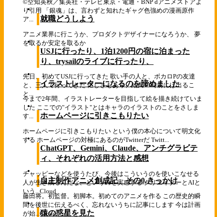
©空知英秋／集英社・テレビ東京・電通・BNP dアニメストアよ
り引用 「銀魂」は、言わずと知れたギャグ色強めの漫画原作
就職どうしよう
ア...
アニメ業界に行こうか、プロダクトデザイナーになろうか、 夢
を取るか安定を取るか
USJに行ったり、1泊1200円の宿に泊まった
り、trysailのライブに行ったり、
先日、初めてUSJに行ってきた 歌い手の人と、ボカロPの友達
イラストレーターになるのを諦めました
と、三人で行ってきた 忙しさもあり、結局13時前には出るこ
と...
今まで2年間、イラストレーターを目指して絵を描き続けていま
した ここでの"イラスト"とはキャラのイラストのことをさしま
ホームページに引きこもりたい
す...
ホームページに引きこもりたい という僕の本心について明文化
する ホームページの対極にあるのがTwitterだ Twitt...
ChatGPT、Gemini、Claude、アンチグラビテ
ィ、それぞれの活用方法と感想
チャッピーなどを使うたび、今後はこういうのを使いこなせる
自主制作アニメ創成記 その0,きっかけ
人が生き残るんだな、というのを実感する クリエイターとAIと
いう...
Cloud
藤田将。初監督。初脚本。初めてのアニメを作る この歴史的瞬
間を後世に伝えるべく、忘れないうちに記事にします 今は計画
猿の惑星を見た
が始...
Cloud