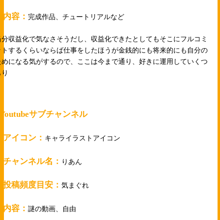
・内容：
完成作品、チュートリアルなど
当分収益化で気なさそうだし、収益化できたとしてもそこにフルコミ
ットするくらいならば仕事をしたほうが金銭的にも将来的にも自分の
ためになる気がするので、ここは今まで通り、好きに運用していくつ
もり
●Youtubeサブチャンネル
・アイコン：
キャライラストアイコン
・チャンネル名：
りあん
・投稿頻度目安：
気まぐれ
・内容：
謎の動画、自由