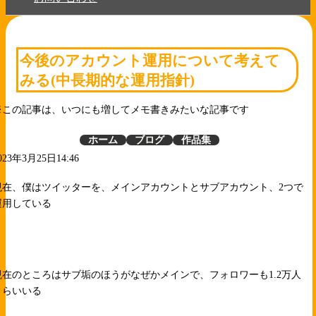
今後のアカウント運用について考えて
みる(中長期的な運用指針)
※この記事は、いつにも増してメモ書きみたいな記事です
ホーム
ブログ
作品集
023年3月25日14:46
現在、僕はツイッターを、メインアカウントとサブアカウント、2つで
運用している
現在のところはサブ垢のほうがなぜかメインで、フォロワーも1.2万人
くらいいる