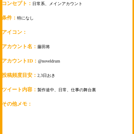
・コンセプト：
日常系、メインアカウント
・条件：
特になし
・アイコン：
・アカウント名：
藤田将
・アカウントID：
@noveldrum
・投稿頻度目安：
2,3日おき
・ツイート内容：
製作途中、日常、仕事の舞台裏
・その他メモ：