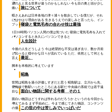
通の人と見る世界が違うのかもしれない 今も目の奥と頭が少し
旅について
痛い...
暇さえあれば日本各地の津々浦々を散歩している僕だが、それ
にはやはり理由がある 生きるうえでの楽しみと言ったら、イン
寝袋と電気毛布の合わせ技は最強
プット...
1日16時間パソコン人間の僕は気づいた 寝袋に電気毛布を入れて
パソコンすると永久にパソコンできると
人生設計
今後の人生どうしよう 今は絶望的な不安は過ぎ去り、数か月前
と比べると穏やかな日々が流れている ただ、依然として何とも
最近、
言え...
脚本を本格的に考えています
昭島
世間は昭島を過小評価しすぎだと思う 昭島駅は、立川から先、
青梅線で数駅いったところにある駅だ 中央線の系統では若干遠
面白い物語に関する考察 その１
目な...
面白い物語はどうすれば作れるのだろうか というのを今回から
考えてみる まず手始めに。今まで感じてきた物語、コンテンツ
この世の中は苦しみでいっぱいだ
の価...