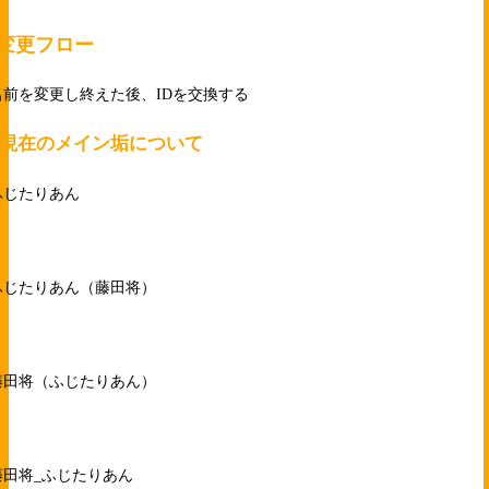
変更フロー
名前を変更し終えた後、IDを交換する
●現在のメイン垢について
ふじたりあん
ふじたりあん（藤田将）
藤田将（ふじたりあん）
藤田将_ふじたりあん