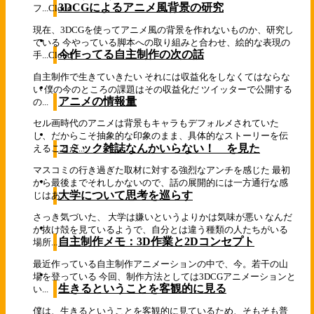
3DCGによるアニメ風背景の研究
フ...
Cloud
現在、3DCGを使ってアニメ風の背景を作れないものか、研究し
ている 今やっている脚本への取り組みと合わせ、絵的な表現の
今作ってる自主制作の次の話
手...
Cloud
自主制作で生きていきたい それには収益化をしなくてはならな
い 僕の今のところの課題はその収益化だ ツイッターで公開する
アニメの情報量
の...
セル画時代のアニメは背景もキャラもデフォルメされていた
し、だからこそ抽象的な印象のまま、具体的なストーリーを伝
コミック雑誌なんかいらない！ を見た
えることが...
マスコミの行き過ぎた取材に対する強烈なアンチを感じた 最初
から最後までそれしかないので、話の展開的には一方通行な感
大学について思考を巡らす
じはあ...
さっき気づいた、 大学は嫌いというよりかは気味が悪い なんだ
か抜け殻を見ているようで、自分とは違う種類の人たちがいる
自主制作メモ：3D作業と2Dコンセプト
場所...
最近作っている自主制作アニメーションの中で、今。若干の山
場を登っている 今回、制作方法としては3DCGアニメーションと
生きるということを客観的に見る
い...
僕は、生きるということを客観的に見ているため、そもそも普