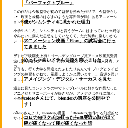
「パーフェクトブルー」
この作品は今敏監督が初めて監督を務めた作品で、今監督らし
い、現実と虚構のはざまのような雰囲気が軸にあるアニメーシ
僕がシムシティ4に惹かれた理由
ョン映画...
小学生のころ、シムシティ4と言うゲームにはまっていた 当時は
今みたいに病んだ思想をしていなくて、ただ純粋に楽しいから
アニメーション映画「Flow」の試写会に行っ
シ...
Cloud
てきました
ラトビア映画史上初！ゴールデングローブ賞アニメ映画賞受賞
めっちゃ高いドラム音源を買いました
波に乗り続ける『#Flow』の勢いは止まらない！来週末発表、ア
カ...
どうも、行く大学を間違えたふじたりあんです ブログとタイピ
ングの練習もかねて、暴露しようかと思います ……音源を買い
アメイジング・デジタル・サーカス を見た
まし...
過去に見たコンテンツの中でトップレベルに好きな作品だった
アニメだとサニーボーイが好きだが、アメデジはそれに加え、
colosoさんにて、blenderの講座を公開中で
不条理...
す！
colosoさんより、blenderの講座、「Blenderで創作する幻想的な
コロナのワクチン打ったら39度近い熱が出て
サイバーパンク都市」を公開しました！ 街づ...
Cloud
腕が痛くなって腰が痛くなった話