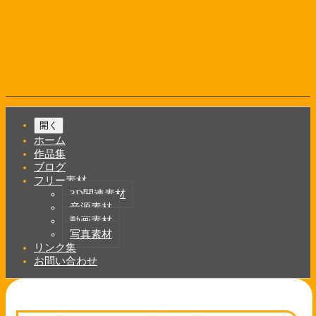
コ
ン
テ
ン
ツ
へ
ス
キ
Shrunk
Expand
ッ
メ
開く
プ
イ
ホーム
ン
作品集
ブログ
ナ
フリー素材
ビ
3D関連素材
音源素材
ゲ
動画素材
ー
写真素材
リンク集
シ
お問い合わせ
ョ
ン