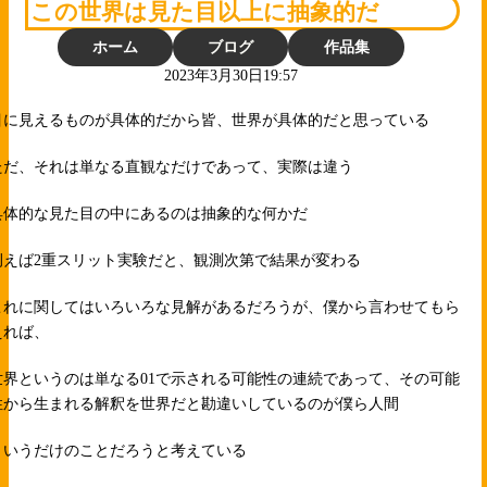
この世界は見た目以上に抽象的だ
ホーム
ブログ
作品集
2023年3月30日19:57
目に見えるものが具体的だから皆、世界が具体的だと思っている
ただ、それは単なる直観なだけであって、実際は違う
具体的な見た目の中にあるのは抽象的な何かだ
例えば2重スリット実験だと、観測次第で結果が変わる
これに関してはいろいろな見解があるだろうが、僕から言わせてもら
えれば、
世界というのは単なる01で示される可能性の連続であって、その可能
性から生まれる解釈を世界だと勘違いしているのが僕ら人間
というだけのことだろうと考えている