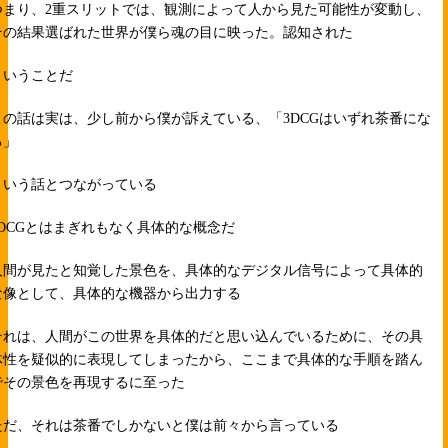
つまり、2重スリットでは、観測によって人から見た可能性が変動し、
その結果選ばれた世界が僕ら魂の目に映った。認知された
ということだ
この話は実は、少し前から僕が訴えている、「3DCGはいずれ茶番にな
る」
という話とつながっている
3DCGとはまぎれもなく具体的な概念だ
人間が見たと知覚した景色を、具体的なデジタル信号によって具体的
な像として、具体的な機器から出力する
それは、人間がこの世界を具体的だと思い込んでいるために、その具
体性を疑似的に表現してしまったから、ここまで具体的な手順を踏ん
でその景色を再現するに至った
ただ、それは茶番でしかないと僕は前々から言っている