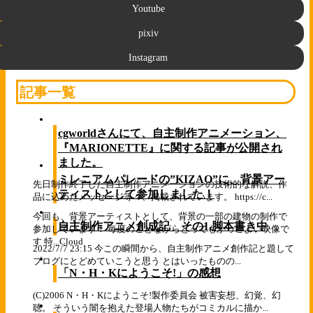
Youtube
pixiv
Instagram
記事一覧
cgworldさんにて、自主制作アニメーション、
『MARIONETTE』に関する記事が公開され
ました。
ミレニアムパレードの”KIZAO”に、背景アー
先日制作終了した自主制作アニメーションの技術的な解説、作
ティストとして参加しました！
品に込めたメッセージ等々、掲載されています。 https://c...
今回も、背景アーティストとして、背景の一部の建物の制作で
自主制作アニメ創成記 その1,脚本書き中
参加しています！ 毎度のことながらとってもかっこよい映像で
す 特...
Cloud
2022/7/7 23:15 今この瞬間から、自主制作アニメ創作記と題して
ブログにとどめていこうと思う とはいったものの...
「N・H・Kにようこそ!」の感想
(C)2006 N・H・Kにようこそ!製作委員会 被害妄想、幻覚、幻
聴。 そういう闇を抱えた登場人物たちがコミカルに描か...