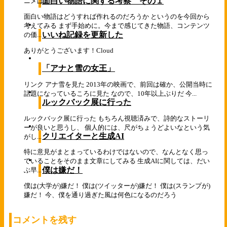
面白い物語に関する考察 その１
ニメは...
面白い物語はどうすれば作れるのだろうか というのを今回から
考えてみる まず手始めに。今まで感じてきた物語、コンテンツ
いいね記録を更新した
の価...
ありがとうございます！
Cloud
「アナと雪の女王」
リンク アナ雪を見た 2013年の映画で、前回は確か、公開当時に
話題になっているころに見た なので、10年以上ぶりだ 今...
ルックバック展に行った
ルックバック展に行った もちろん視聴済みで、詩的なストーリ
ーが良いと思うし、 個人的には、尺がちょうどよいなという気
クリエイターと生成AI
がし...
特に意見がまとまっているわけではないので、なんとなく思っ
ていることをそのまま文章にしてみる 生成AIに関しては、だい
僕は嫌だ！
ぶ早...
僕は(大学が)嫌だ！ 僕は(ツイッターが)嫌だ！ 僕は(スランプが)
嫌だ！ 今、僕を通り過ぎた風は何色になるのだろう
コメントを残す