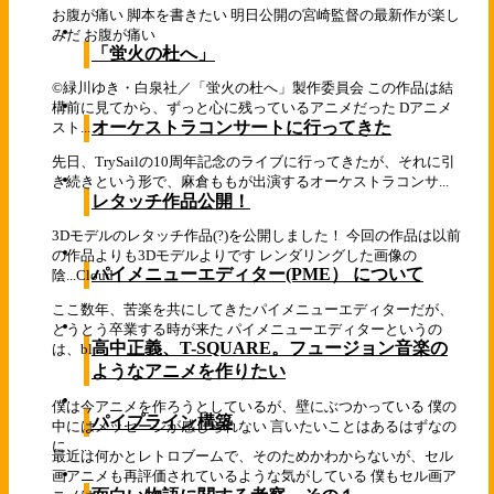
お腹が痛い 脚本を書きたい 明日公開の宮崎監督の最新作が楽し
みだ お腹が痛い
「蛍火の杜へ」
©緑川ゆき・白泉社／「蛍火の杜へ」製作委員会 この作品は結
構前に見てから、ずっと心に残っているアニメだった Dアニメ
オーケストラコンサートに行ってきた
スト...
先日、TrySailの10周年記念のライブに行ってきたが、それに引
き続きという形で、麻倉ももが出演するオーケストラコンサ...
レタッチ作品公開！
3Dモデルのレタッチ作品(?)を公開しました！ 今回の作品は以前
の作品よりも3Dモデルよりです レンダリングした画像の
パイメニューエディター(PME） について
陰...
Cloud
ここ数年、苦楽を共にしてきたパイメニューエディターだが、
とうとう卒業する時が来た パイメニューエディターというの
高中正義、T-SQUARE。フュージョン音楽の
は、bl...
ようなアニメを作りたい
僕は今アニメを作ろうとしているが、壁にぶつかっている 僕の
パイプライン構築
中にはメッセージが感じられない 言いたいことはあるはずなの
に、...
最近は何かとレトロブームで、そのためかわからないが、セル
画アニメも再評価されているような気がしている 僕もセル画ア