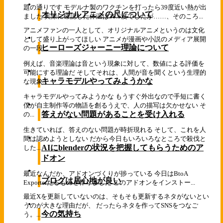
題の通りです モデルナ製のワクチンを打ったら39度近い熱が出
オリジナルアニメの尺について
ました 実際に確認した体温は38.6度でしたが……、そのころ...
アニメファンの一人として、オリジナルアニメというのは文化
として盛り上がってほしい アニメが漫画や小説のメディア展開
ヒーローズジャーニー理論について
の一段...
例えば、音楽理論は音という現象に対して、数値による評価を
可能にする理論だ そしてそれは、人間が音を聞くという生理的
キャラモデルやってみようかな
な現象...
キャラモデルやってみようかな もうすぐ外出なので手短に書く
僕が自主制作等の物語を創るうえで、人の描写は欠かせない そ
答えがない問題があることを受け入れる
の...
生きていれば、答えのない問題が時折現れる そして、これを人
間は認めようとしない だから今日もいろいろなところで殺伐と
AIにblenderの状況を把握してもらうためのア
した...
ドオン
最近なんだか、アドオンづくりが捗っている 今日はBtoA
ブログは居心地が良い
Exporterたるものを作りました このアドオンをインストー...
最近Xを更新していないのは、そもそも更新するネタがないとい
うのが大きな理由だが、 だったらネタを作ってSNSをつなご
今の気持ち
う。...