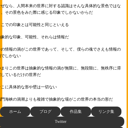
なぜなら、人間本来の世界に対する認識はそんな具体的な景色ではな
く、その景色をみた際に感じる印象でしかないからだ
ここでの印象とは可能性と同じといえる
抽象的な印象、可能性、それらは情報だ
その情報の渦がこの世界であって、そして、僕らの魂でさえも情報の
渦でしかない
つまりこの世界は抽象的な情報の渦が無限に、無段階に、無秩序に滞
留しているだけの世界だ
そこに具体的な形や壁は一切ない
鳴門海峡の渦潮よりも複雑で抽象的な場がこの世界の本当の形だ
ホーム
ブログ
作品集
リンク集
Twitter