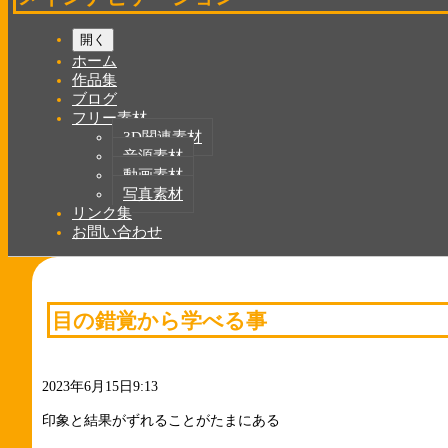
開く
ホーム
作品集
ブログ
フリー素材
3D関連素材
音源素材
動画素材
写真素材
リンク集
お問い合わせ
目の錯覚から学べる事
2023年6月15日9:13
印象と結果がずれることがたまにある