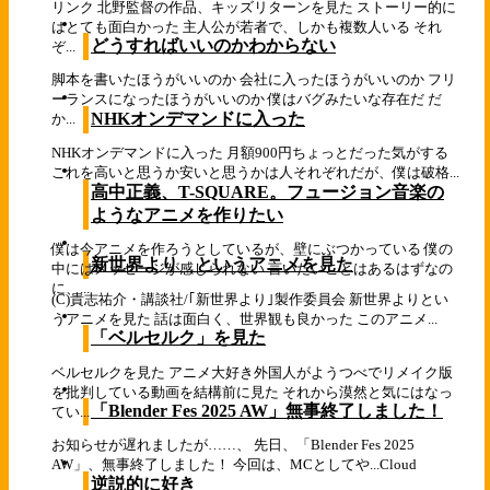
リンク 北野監督の作品、キッズリターンを見た ストーリー的に
はとても面白かった 主人公が若者で、しかも複数人いる それ
どうすればいいのかわからない
ぞ...
脚本を書いたほうがいいのか 会社に入ったほうがいいのか フリ
ーランスになったほうがいいのか 僕はバグみたいな存在だ だ
NHKオンデマンドに入った
か...
NHKオンデマンドに入った 月額900円ちょっとだった気がする
これを高いと思うか安いと思うかは人それぞれだが、僕は破格...
高中正義、T-SQUARE。フュージョン音楽の
ようなアニメを作りたい
僕は今アニメを作ろうとしているが、壁にぶつかっている 僕の
新世界より というアニメを見た
中にはメッセージが感じられない 言いたいことはあるはずなの
に、...
(C)貴志祐介・講談社/｢新世界より｣製作委員会 新世界よりとい
うアニメを見た 話は面白く、世界観も良かった このアニメ...
「ベルセルク」を見た
ベルセルクを見た アニメ大好き外国人がようつべでリメイク版
を批判している動画を結構前に見た それから漠然と気にはなっ
「Blender Fes 2025 AW」無事終了しました！
てい...
お知らせが遅れましたが……、 先日、「Blender Fes 2025
AW」、無事終了しました！ 今回は、MCとしてや...
Cloud
逆説的に好き