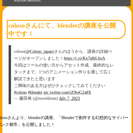
colosoさんにて、blenderの講座を公開
中です！
coloso(
@Coloso_japan
)さんのほうから、講座の詳細ペ
ージがオープンしました！
https://t.co/Kx7n8iLbxA
今回はツールの使い方からアセット作成、最終的なレ
タッチまで、1つのアニメーション作りを通して広く
解説できたと思います
ご興味のある方はぜひチェックしてみてください
#coloso
#blender
pic.twitter.com/iZ9reG2a8X
— 藤田将 (@noveldrum)
July 7, 2023
olosoさんより、blenderの講座、「Blenderで創作する幻想的なサイバー
パンク都市」を公開しました！