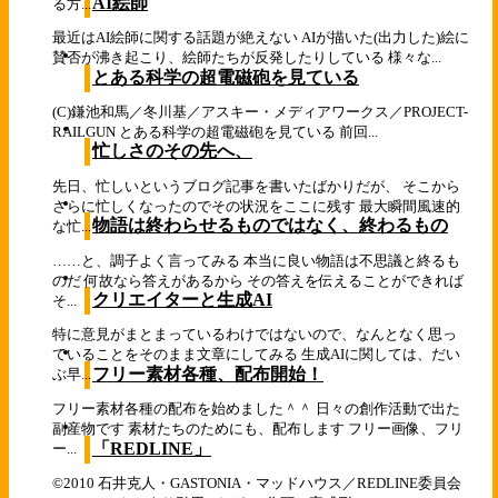
AI絵師
る方...
最近はAI絵師に関する話題が絶えない AIが描いた(出力した)絵に
賛否が沸き起こり、絵師たちが反発したりしている 様々な...
とある科学の超電磁砲を見ている
(C)鎌池和馬／冬川基／アスキー・メディアワークス／PROJECT-
RAILGUN とある科学の超電磁砲を見ている 前回...
忙しさのその先へ、
先日、忙しいというブログ記事を書いたばかりだが、 そこから
さらに忙しくなったのでその状況をここに残す 最大瞬間風速的
物語は終わらせるものではなく、終わるもの
な忙...
……と、調子よく言ってみる 本当に良い物語は不思議と終るも
のだ 何故なら答えがあるから その答えを伝えることができれば
クリエイターと生成AI
そ...
特に意見がまとまっているわけではないので、なんとなく思っ
ていることをそのまま文章にしてみる 生成AIに関しては、だい
フリー素材各種、配布開始！
ぶ早...
フリー素材各種の配布を始めました＾＾ 日々の創作活動で出た
副産物です 素材たちのためにも、配布します フリー画像、フリ
「REDLINE」
ー...
©2010 石井克人・GASTONIA・マッドハウス／REDLINE委員会