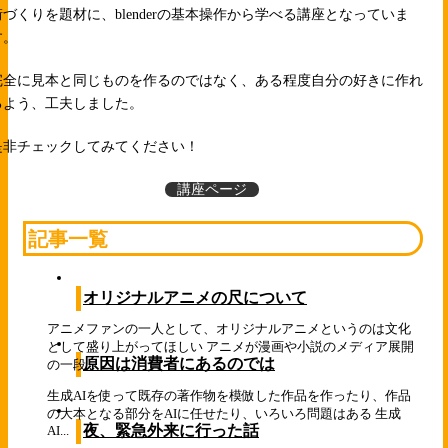
街づくりを題材に、blenderの基本操作から学べる講座となっていま
す。
完全に見本と同じものを作るのではなく、ある程度自分の好きに作れ
るよう、工夫しました。
是非チェックしてみてください！
講座ページ
記事一覧
オリジナルアニメの尺について
アニメファンの一人として、オリジナルアニメというのは文化
として盛り上がってほしい アニメが漫画や小説のメディア展開
原因は消費者にあるのでは
の一段...
生成AIを使って既存の著作物を模倣した作品を作ったり、作品
の大本となる部分をAIに任せたり、いろいろ問題はある 生成
夜、緊急外来に行った話
AI...