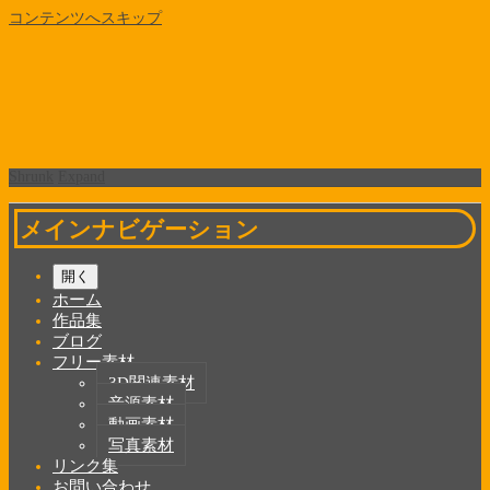
コンテンツへスキップ
Shrunk
Expand
メインナビゲーション
開く
ホーム
作品集
ブログ
フリー素材
3D関連素材
音源素材
動画素材
写真素材
リンク集
お問い合わせ