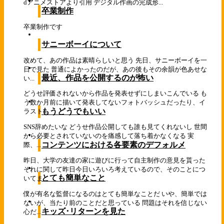
dアニメストアより引用 デジタル作画の完成形...
卒業制作
卒業制作です
サニーボーイについて
改めて、あの作品は素晴らしいと思う 先日、サニーボーイを一
日で見た 普通によかったのだが、あの後もその余韻が色あせな
最近、作品を公開するのが怖い
い...
どうせ評価されないから作品を発表せずにしまいこんでいる も
う数か月前に描いて発表してないフォトバッシュだったり、イ
もうどうでもいい
ラスト...
SNS辞めたいな どうせ作品公開しても誰も見てくれないし 世間
から必要とされていないのを痛感して落ち着かなくなる 実
コンテンツにおける各要素のデフォルメ
際、...
昨日、大学の友達の家に遊びに行って自主制作の意見を貰った
それに関して昨日今日いろいろ考えているので、そのことにつ
とても簡単なこと
いてま...
僕が有名な監督になるのはとても簡単なことだ いや、簡単では
ないが、当たり前のことだと思っている 問題はそれを信じない
キッズ･リターンを見た
心だ...