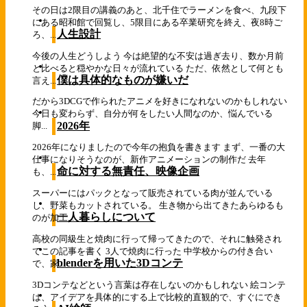
その日は2限目の講義のあと、北千住でラーメンを食べ、九段下
にある昭和館で回覧し、5限目にある卒業研究を終え、夜8時ご
人生設計
ろ、...
今後の人生どうしよう 今は絶望的な不安は過ぎ去り、数か月前
と比べると穏やかな日々が流れている ただ、依然として何とも
僕は具体的なものが嫌いだ
言え...
だから3DCGで作られたアニメを好きになれないのかもしれない
今日も変わらず、自分が何をしたい人間なのか、悩んでいる
2026年
脚...
2026年になりましたので今年の抱負を書きます まず、一番の大
仕事になりそうなのが、新作アニメーションの制作だ 去年
命に対する無責任、映像企画
も、...
スーパーにはパックとなって販売されている肉が並んでいる
し、野菜もカットされている。 生き物から出てきたあらゆるも
一人暮らしについて
のが加工...
高校の同級生と焼肉に行って帰ってきたので、それに触発され
てこの記事を書く 3人で焼肉に行った 中学校からの付き合い
blenderを用いた3Dコンテ
で、家...
3Dコンテなどという言葉は存在しないのかもしれない 絵コンテ
は、アイデアを具体的にする上で比較的直観的で、すぐにでき