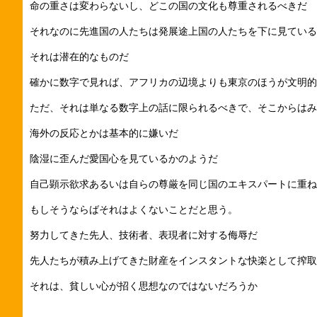
命の重さは変わらないし、どこの国の文化も尊重されるべきだ
それなのに先進国の人たちは発展途上国の人たちを下に見ている
それは潜在的なものだ
確かに数字で見れば、アフリカの辺境よりも東京のほうが文明的
ただ、それは単なる数字上の話に限られるべきで、そこからはみ
海外の反応とかは基本的に嫌いだ
陰湿に歪んだ愛国心を見ているかのようだ
自己顕示欲求あるいは自らの尊厳を同じ国のエキスパートに重ね
もしそうならばそれはよくないことだと思う。
努力してきた先人、技術者、表現者に対する侮辱だ
先人たちが積み上げてきた財産をインスタントな快楽として搾取
それは、貧しい心が招く思想なのではないだろうか