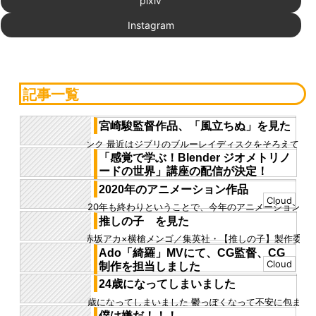
pixiv
Instagram
記事一覧
宮崎駿監督作品、「風立ちぬ」を見た
リンク 最近はジブリのブルーレイディスクをそろえて
いる 風立ちぬも、昔レンタルで見たが、あれからしば
「感覚で学ぶ！Blender ジオメトリノ
らく経ってしっかり見...
ードの世界」講座の配信が決定！
ジオメトリノードの講座、「感覚で学ぶ！Blender ジ
2020年のアニメーション作品
オメトリノードの世界」を配信することになりまし
Cloud
2020年も終わりということで、今年のアニメーション
た！ https:...
作品を4つ、まとめてみました ツイート用に選定した
推しの子 を見た
ものなので、完成度...
©赤坂アカ×横槍メンゴ／集英社・【推しの子】製作委
員会 推しの子を見た 今は2期までしかなく、もうすぐ
Ado「綺羅」MVにて、CG監督、CG
3期がやるようだが...
Cloud
制作を担当しました
先日公開の「綺羅」のMVにて、CG監督、CG制作を
24歳になってしまいました
担当しました！ スタジアム、観客、ボールなどのCG
24歳になってしまいました 鬱っぽくなって不安に包ま
を担当しています。
れながら誕生日を過ごしていました 高校時代と比べて
僕は嫌だ！！！