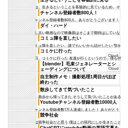
の白いロボが重なって...
僕は、生きるということを客観的に見ているため、そ
もそも普通の人と見る世界が違うのかもしれない 今も
チャンネル登録者数800人！
目の奥と頭が少し痛い...
チャンネル登録者数800人、ありがとうございます！
創作を始めたころはツイッターをハブとして活動しよ
ダイ・ハード
うかと思っていました...
少し古い映画なので映像面はそこまで期待はしていな
かったが、アクションも映像も派手で面白かった 上昇
コミュ障を直したい
するエレベーターや、屋...
コミュ障を直したい、誰でもいいから話がしたい 顎を
直してあくびがしたい、目を見て話したい 面と向かっ
コミケに行った
て異性と話したい コ...
Cloud
昨日、コミケに行った 友達が行くというので、僕も付
いていった 14万人が来たとのことで、どこも人だらけ
【blender】毛束ジェネレーターとシ
だったが、会場内が...
Cloud
ェーディングについて
配布してほしいというようなご要望を頂きましたが、
自主制作メモ：撮影処理1周目がほぼ
個人的に進めているプロジェクトでもあり、完全公開
終わった
するわけにはいかないの...
自主制作メモの撮影処理がほぼ、1周終わった つま
散歩してきて気づいたこと
り、映像に関するパイプライン構築が完了したという
今、散歩から帰ってきた そうして気づいたことがある
ことになる ここからは最...
まず、僕の家は結構な田舎にある 20分ほど散歩してき
Youtubeチャンネル登録者数10000人
たが今日は誰とも...
チャンネル登録者数1万人達成しました！ ありがとう
ございます！ 最近はありがたいことに、お仕事をいた
競争社会
だくようになり、更新...
今は競争社会だと思う 僕はこの現代にしか生きたこと
がないが、そう思う 本当は競争社会というのは現代に
ChatGPTにyoutube動画の英語字幕を