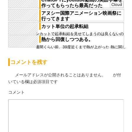
限ったことではないの...
Cloud
作ってもらったら最高だった
今日は線路ジェネレーターの説明動画の英語字幕を作
アヌシー国際アニメーション映画祭に
った 今回のように海外の人が見そうな動画には英語の
行ってきます
字幕を付けているのだが...
6月に開催されるアヌシー国際映画祭に行ってくること
カット単位の起承転結
にした 僕が関わった作品が上映されるというわけでは
ワンカットで起承転結を見せてしまうのは良くないの
なく、映画祭を見物す...
では、 振りかぶって、投げる。みたいな、一瞬で終わ
熱から回復しつつある。
る動作なら良いが、 巨...
一週間くらい前、39度近くまで熱が上がった 熱に関し
てはそこまで辛くなく、ただ心臓がバクバクなって怖
かったくらいだった...
コメントを残す
メールアドレスが公開されることはありません。
が付
いている欄は必須項目です
コメント
※