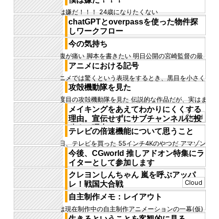
前髪が減ったような...
僕は嫌だ！！！ 24歳になりたくない
chatGPTとoverpassを使った物件探
しワークフロー
引っ越ししたいところだが、物件を探すのが面倒だ 物
今の気持ち
件を探すのも面倒だし、探した物件の中からピックア
お腹が痛い 脚本を書きたい 明日公開の宮崎監督の最
ップするのも得意ではな...
新作が楽しみだ お腹が痛い
アニメにおける記号
アニメでは驚くという表現をするとき、黒目を小さく
する そうするとキャラが驚いているだとか、怒ってい
攻殻機動隊を見た
るだとかそういう印象に...
二度目の攻殻機動隊を見た 伝説的な作品だが、実はま
だ1回しか見ていなかったことに気づいた テレビの方
メイキングをあえてわかりにくくする
ではなく、劇場版の方...
Cloud
理由。宣伝せずにサブチャンネルに投
稿する理由。
テレビの倍速機能について思うこと
僕はメイキングを作る。 メインチャンネルに投稿する
昨日、テレビを買った 55インチ4Kのやつだ アマゾン
用の、クリーンなイメージのメイキング動画や、 サブ
プライム感謝祭？ なので買ってみた 価格は定価18万
今後、CGworld 推しアドオン特集にラ
チャンネルに投稿して...
円、支払ったの...
イターとして参加します
今後しばらく、CGworld 推しアドオン特集にライター
クレヨンしんちゃん 嵐を呼ぶアッパ
として参加することになりました！ ブログ記事をずっ
Cloud
レ！戦国大合戦
と書いていたり...
リンク 「クレヨンしんちゃん 嵐を呼ぶアッパレ！戦
自主制作メモ：レイアウト
国大合戦」を見た しんちゃんの映画の中ではおそらく
↓は現在制作中の自主制作アニメーションの一幕(仮)
とても人気のある一作...
だ このカットで大事なのは一つ、床の赤い領域に中央
生きるということを客観的に見る