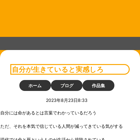
コ
ン
テ
ン
ツ
へ
ス
キ
ッ
プ
自分が生きていると実感しろ
ホーム
ブログ
作品集
2023年8月23日8:33
自分には命があるとは言葉でわかっているだろう
ただ、それを本気で信じている人間が減ってきている気がする
現代では命と死というものが生活から排除されている