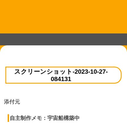
コ
ン
テ
ン
ツ
へ
ス
キ
ッ
プ
スクリーンショット-2023-10-27-
084131
添付元
自主制作メモ：宇宙船構築中