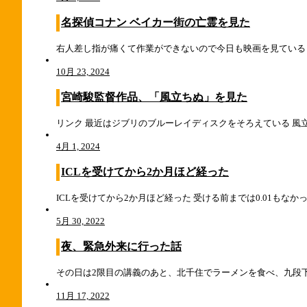
名探偵コナン ベイカー街の亡霊を見た
右人差し指が痛くて作業ができないので今日も映画を見ている 
10月 23, 2024
宮崎駿監督作品、「風立ちぬ」を見た
リンク 最近はジブリのブルーレイディスクをそろえている 風
4月 1, 2024
ICLを受けてから2か月ほど経った
ICLを受けてから2か月ほど経った 受ける前までは0.01もな
5月 30, 2022
夜、緊急外来に行った話
その日は2限目の講義のあと、北千住でラーメンを食べ、九段下
11月 17, 2022