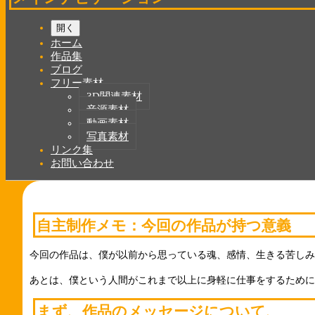
開く
ホーム
作品集
ブログ
フリー素材
3D関連素材
音源素材
動画素材
写真素材
リンク集
お問い合わせ
自主制作メモ：今回の作品が持つ意義
今回の作品は、僕が以前から思っている魂、感情、生きる苦しみ
あとは、僕という人間がこれまで以上に身軽に仕事をするために
まず、作品のメッセージについて、