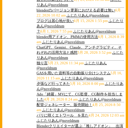
りあん@noveldrum
blenderのバージョン更新におびえる必要は無い
6月
22, 2026 10:02 am
ふじたりあん@noveldrum
ブログは居心地が良い
6月 15, 2026 1:55 pm
ふじたり
あん@noveldrum
？
6月 1, 2026 7:55 pm
ふじたりあん@noveldrum
blender用アドオン、PMMの使用方法
6月 1, 2026 8:39
am
ふじたりあん@noveldrum
ChatGPT、Gemini、Claude、アンチグラビティ、そ
れぞれの活用方法と感想
5月 28, 2026 3:52 pm
ふじた
りあん@noveldrum
独り言
5月 23, 2026 11:34 pm
ふじたりあん
@noveldrum
GASを用いた資料等の自動振り分けシステム
5月 16,
2026 11:15 am
ふじたりあん@noveldrum
夕張など行ってきた
5月 10, 2026 8:00 pm
ふじたりあ
ん@noveldrum
Ado「綺羅」MVにて、CG監督、CG制作を担当しま
した
4月 28, 2026 8:24 am
ふじたりあん@noveldrum
配管ジェネレーター、販売開始！
4月 25, 2026 8:50
am
ふじたりあん@noveldrum
パリに咲くエトワール を見た
4月 24, 2026 12:03 am
ふじたりあん@noveldrum
Blenderクリエイターが選ぶ「推しアドオン」 出演