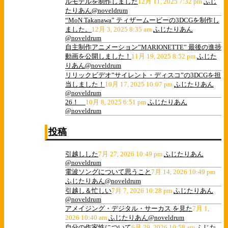
ルモデルを制作しました
12月 11, 2025 7:32 pm
ふじ
たりあん@noveldrum
“MoN Takanawa” ティザームービーの3DCGを制作し
ました。
12月 3, 2025 8:35 am
ふじたりあん
@noveldrum
自主制作アニメーション”MARIONETTE” 最後の進捗
動画を公開しました！
11月 19, 2025 8:52 pm
ふじた
りあん@noveldrum
リリックビデオ”サイレント・ディスコ”の3DCGを担
当しました！
10月 17, 2025 10:07 pm
ふじたりあん
@noveldrum
26！
10月 8, 2025 6:51 pm
ふじたりあん
@noveldrum
投稿
引越しした
7月 27, 2026 10:49 pm
ふじたりあん
@noveldrum
電波ソングについて思うこと
7月 14, 2026 10:49 pm
ふじたりあん@noveldrum
引越し＆忙しい
7月 7, 2026 10:28 pm
ふじたりあん
@noveldrum
アメイジング・デジタル・サーカス を見た
7月 1,
2026 10:40 am
ふじたりあん@noveldrum
自分の作家性について
6月 29, 2026 10:58 am
ふじた