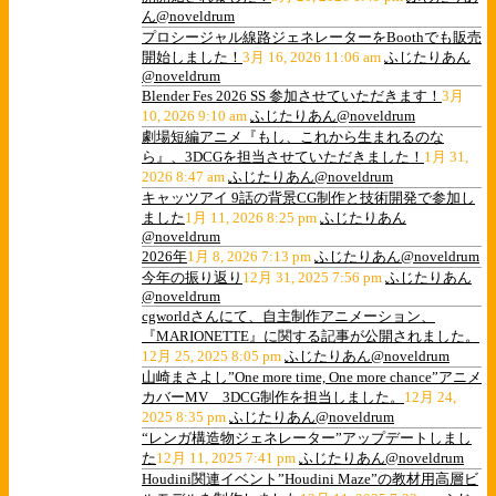
ん@noveldrum
プロシージャル線路ジェネレーターをBoothでも販売
開始しました！
3月 16, 2026 11:06 am
ふじたりあん
@noveldrum
Blender Fes 2026 SS 参加させていただきます！
3月
10, 2026 9:10 am
ふじたりあん@noveldrum
劇場短編アニメ『もし、これから生まれるのな
ら』、3DCGを担当させていただきました！
1月 31,
2026 8:47 am
ふじたりあん@noveldrum
キャッツアイ 9話の背景CG制作と技術開発で参加し
ました
1月 11, 2026 8:25 pm
ふじたりあん
@noveldrum
2026年
1月 8, 2026 7:13 pm
ふじたりあん@noveldrum
今年の振り返り
12月 31, 2025 7:56 pm
ふじたりあん
@noveldrum
cgworldさんにて、自主制作アニメーション、
『MARIONETTE』に関する記事が公開されました。
12月 25, 2025 8:05 pm
ふじたりあん@noveldrum
山崎まさよし”One more time, One more chance”アニメ
カバーMV 3DCG制作を担当しました。
12月 24,
2025 8:35 pm
ふじたりあん@noveldrum
“レンガ構造物ジェネレーター”アップデートしまし
た
12月 11, 2025 7:41 pm
ふじたりあん@noveldrum
Houdini関連イベント”Houdini Maze”の教材用高層ビ