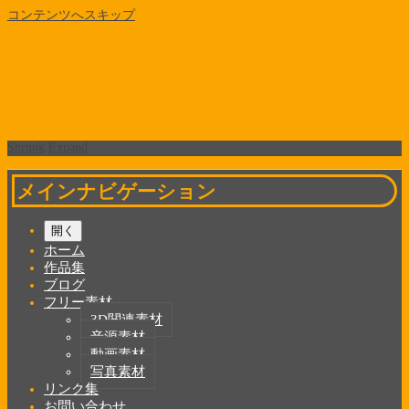
コンテンツへスキップ
Shrunk
Expand
メインナビゲーション
開く
ホーム
作品集
ブログ
フリー素材
3D関連素材
音源素材
動画素材
写真素材
リンク集
お問い合わせ