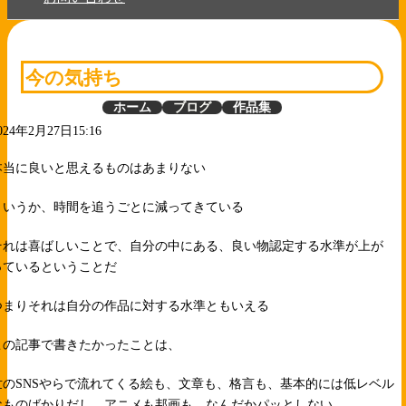
今の気持ち
ホーム
ブログ
作品集
024年2月27日15:16
本当に良いと思えるものはあまりない
というか、時間を追うごとに減ってきている
それは喜ばしいことで、自分の中にある、良い物認定する水準が上が
っているということだ
つまりそれは自分の作品に対する水準ともいえる
この記事で書きたかったことは、
世のSNSやらで流れてくる絵も、文章も、格言も、基本的には低レベル
なものばかりだし、アニメも邦画も、なんだかパッとしない