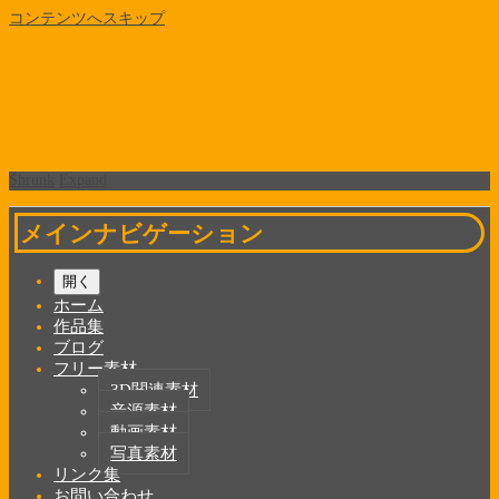
コンテンツへスキップ
Shrunk
Expand
メインナビゲーション
開く
ホーム
作品集
ブログ
フリー素材
3D関連素材
音源素材
動画素材
写真素材
リンク集
お問い合わせ