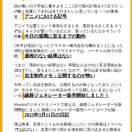
頭が痛いので手短に書きます ここ2日で旅の計画を3つ立てた こ
の春と初夏にできれば全て行きたいと思っている 一つが東海
アニメにおける記号
道...
アニメでは驚くという表現をするとき、黒目を小さくする そう
するとキャラが驚いているだとか、怒っているだとかそういう
今日の退職に至るまでの動向
印象に...
1年半お世話になったクラスター株式会社を離れることになった
今日が最終稼働日だった クラスターでは、バーチャル内での空
過程のない結果はない
間...
つまり、理由のない結果はない 有能な人はそれに至る理由があ
るはずだし、逆もまたしかりだ なので、努力は必ず結果に結び
自主制作メモ：公開するのが怖い
つく...
今作っている自主制作も、公開するのが怖くなってきた という
か、今もすでにいくつか作品を作って公開しないままになって
線路ジェネレーター販売開始しました！
いるも...
blenderのジオメトリノードで使える、線路ジェネレーターを販
売開始しました 線路ジェネレーター販売ページ カーブが線...
2023年3月11日の日記
僕は将来、災害というものを映画にしたい その両者はイコール
では結ばない。災害の持つ何かを潜在的に溶け込ませた映画を