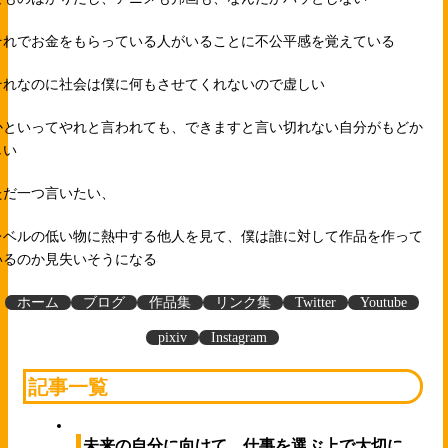
それでお金をもらっている人がいることに不公平感を覚えている
それなのに社会は僕に何もさせてくれないので虚しい
かといってやれと言われても、できますと言い切れない自分がもどか
しい
ただ一つ言いたい、
レベルの低い物に熱中する他人を見て、僕は誰に対して作品を作って
いるのか見失いそうになる
ホーム
ブログ
作品集
リンク集
Twitter
Youtube
pixiv
Instagram
記事一覧
未来の自分に向けて、仕事を選ぶ上で大切に