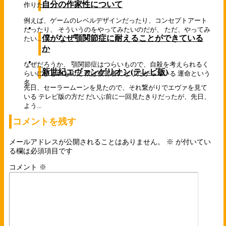
自分の作家性について
作りた...
例えば、ゲームのレベルデザインだったり、コンセプトアート
だったり、 そういうのをやってみたいのだが、 ただ、やってみ
僕がなぜ顎関節症に耐えることができている
たい...
か
なぜだろうか、 顎関節症はつらいもので、自殺を考えられるく
新世紀エヴァンゲリオン(テレビ版)
らいにひどいものだ 僕は被害者になりたがっている 運命という
名...
先日、セーラームーンを見たので、それ繋がりでエヴァを見て
いる テレビ版の方だ だいぶ前に一回見たきりだったが、先日、
よう...
コメントを残す
メールアドレスが公開されることはありません。
※
が付いてい
る欄は必須項目です
コメント
※