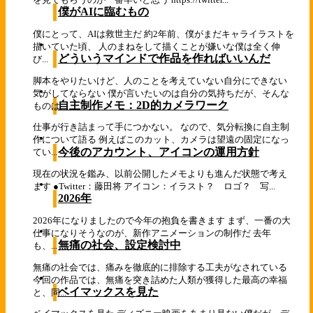
僕がAIに臨むもの
僕にとって、AIは救世主だ 約2年前、僕がまだキャライラストを
描いていた頃、 人のまねをして描くことが嫌いな僕は全く伸
どういうマインドで作品を作ればいいんだ
び...
脚本をやりたいけど、人のことを考えていない自分にできない
気がしてならない 僕が言いたいのは自分の気持ちだが、そんな
自主制作メモ：2D的カメラワーク
ものは...
仕事が行き詰まって手につかない。 なので、気分転換に自主制
作について語る 例えばこのカット、カメラは望遠の固定になっ
今後のアカウント、アイコンの運用方針
てい...
現在の状況を鑑み、以前公開したメモよりも進んだ状態で考え
ます ●Twitter：藤田将 アイコン：イラスト？ ロゴ？ 写...
2026年
2026年になりましたので今年の抱負を書きます まず、一番の大
仕事になりそうなのが、新作アニメーションの制作だ 去年
無痛の社会、設定検討中
も、...
無痛の社会では、痛みを徹底的に排除する工夫がなされている
今回の作品では、無痛を突き詰めた人類が獲得した最高の幸福
ベイマックスを見た
と、同...