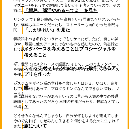
ベイマックスを見た ディズニー映画をあまり見ない僕だが、デ
ィズニー+をもうすぐ解約して良いかとも考えているので、その
「桐島、部活やめるってよ」を見た
前に...
リンク とても良い映画だった 高校という雰囲気もリアルだった
し、構成もユニークだったし、ストーリーも面白かった 桐島は
「月がきれい」を見た
関...
特段語るべき名作というわけでもなかったが、ただ、新しい試
みや、展開に他のアニメにはないものを感じたので、備忘録と
メタバースを考えることはプロシージャルを
して残す...
考えること
今、世間ではメタバースが話題だ そして、このままメタバース
スイッチボットをWindowsから操作できるア
を極める流れになる気がする 人類はいずれにせよ、メタバース
プリを作った
を作...
システムデザイン系の学科を卒業したとはいえ、やはり、留年
鏡
しているだけあって、プログラミングなんてできない 普段、ツ
ールを...
鏡には特別なパワーがあるというのは昔から人類の中での共通
認識としてあったのだろう 三種の神器だったり、怪談などでも
？
登場す...
どうせみんな死んでしまうし、自分が何をしようが消えてしま
うのであれば、なぜみんな生きる？ 何かをするために生まれて
旅について
きたと...