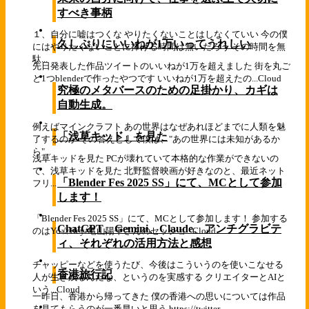
すべき事柄
１、自分に嘘はつくな やりたくないことはしなくていい 今の僕
久しぶりにいいねが1万いってうれしい
にはやりたくないことに捧げる時間は無いだろう その時間を無
駄...
先日発表した作品ツイートのいいねが1万を超えました 街を丸ご
と1つblenderで作ったやつです いいねが1万を超えたの...
Cloud
究極のメタバースのための足掛かり、カギは
自動生成。
例えばマインクラフト あの世界はなぜあれほどまでに人類を魅
「浅草キッド」を見た
了するのか その答えとして僕は、"あの世界には未知があるか
ら"...
浅草キッドを見た PCが壊れていて本格的な作業ができないの
で、浅草キッドを見た 北野監督映画が好きなのと、最近ネット
「Blender Fes 2025 SS」にて、MCとして参加
フリ...
します！
「Blender Fes 2025 SS」にて、MCとして参加します！ 参加する
ChatGPT、Gemini、Claude、アンチグラビテ
のはYo☆Hey/亀山陽平さんのセッショ...
Cloud
ィ、それぞれの活用方法と感想
チャッピーなどを使うたび、今後はこういうのを使いこなせる
香港旅行記
人が生き残るんだな、というのを実感する クリエイターとAIと
いう...
Cloud
一昨日、香港から帰ってきた 僕の香港への思いについては作品
を見てもらうのが一番早いと思う https://twitter...