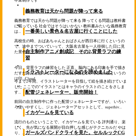
卒業制作です
義務教育は天から問題が降って来る
義務教育では天から問題が降って来る 降ってくる問題は教科書
に載っている 社会ではそうはいかない 教科書みたいな義務教育
一番美しい景色＆名古屋に行くことにした
は...
高校生の時、おばあちゃんとおばさんが西日本に行くというの
で、途中までついていって、大阪名古屋を一人徘徊した日に見
自主制作アニメ創成記 その2,背景ラフの練
た景色だ...
習
今日、背景ラフの練習をした 正直、脳内にある印象を手で描き
イラストレーターになるのを諦めました
だすだけだと思っていたけどこれが難しい。 人間の脳というの
は印...
Cloud
今まで2年間、イラストレーターを目指して絵を描き続けていま
した ここでの"イラスト"とはキャラのイラストのことをさしま
配管ジェネレーター、販売開始！
す...
前回の自主制作中に作った配管ジェネレーターですが、 いろい
ろ使いやすくし、ジェネレーターアセットとして、superhiv...
イカゲームを見ている
流行のものということで、イカゲームを見ている 評判通り、楽
しく、先が気になる展開が目白押しな感じがテクニカルだ やは
ガールズバンドクライを見た。セルルックCG
り、...