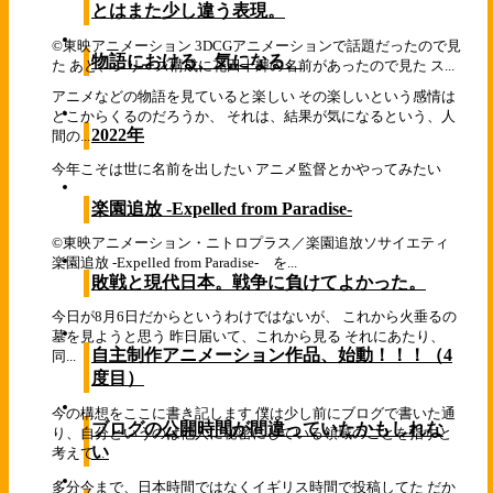
とはまた少し違う表現。
©東映アニメーション 3DCGアニメーションで話題だったので見
物語における、気になる、
た あと、シリーズ構成に花田十輝の名前があったので見た ス...
アニメなどの物語を見ていると楽しい その楽しいという感情は
どこからくるのだろうか、 それは、結果が気になるという、人
2022年
間の...
今年こそは世に名前を出したい アニメ監督とかやってみたい
楽園追放 -Expelled from Paradise-
©東映アニメーション・ニトロプラス／楽園追放ソサイエティ
楽園追放 -Expelled from Paradise- を...
敗戦と現代日本。戦争に負けてよかった。
今日が8月6日だからというわけではないが、 これから火垂るの
墓を見ようと思う 昨日届いて、これから見る それにあたり、
自主制作アニメーション作品、始動！！！（4
同...
度目）
今の構想をここに書き記します 僕は少し前にブログで書いた通
ブログの公開時間が間違っていたかもしれな
り、自分というのは他人に秘密にしている領域のことを指すと
い
考えて...
多分今まで、日本時間ではなくイギリス時間で投稿してた だか