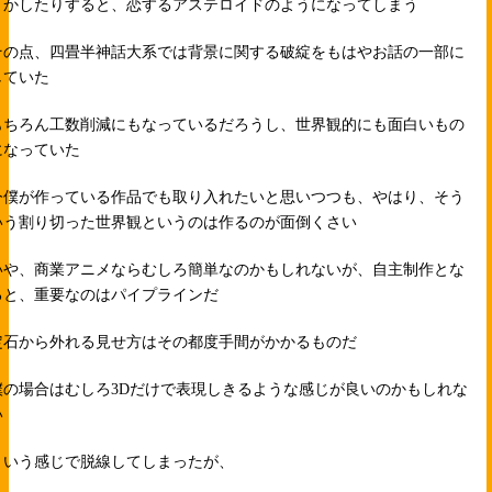
まかしたりすると、恋するアステロイドのようになってしまう
その点、四畳半神話大系では背景に関する破綻をもはやお話の一部に
していた
もちろん工数削減にもなっているだろうし、世界観的にも面白いもの
になっていた
今僕が作っている作品でも取り入れたいと思いつつも、やはり、そう
いう割り切った世界観というのは作るのが面倒くさい
いや、商業アニメならむしろ簡単なのかもしれないが、自主制作とな
ると、重要なのはパイプラインだ
定石から外れる見せ方はその都度手間がかかるものだ
僕の場合はむしろ3Dだけで表現しきるような感じが良いのかもしれな
い
という感じで脱線してしまったが、