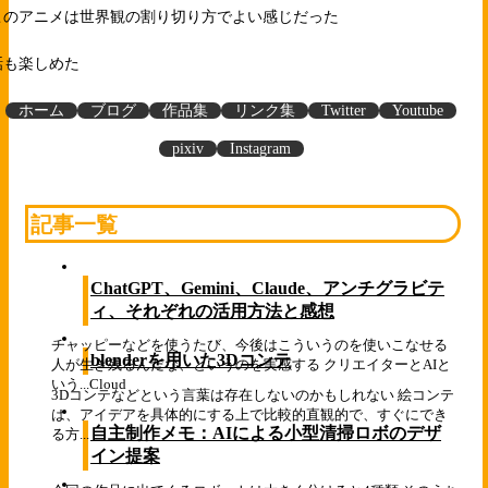
このアニメは世界観の割り切り方でよい感じだった
話も楽しめた
ホーム
ブログ
作品集
リンク集
Twitter
Youtube
pixiv
Instagram
記事一覧
ChatGPT、Gemini、Claude、アンチグラビテ
ィ、それぞれの活用方法と感想
チャッピーなどを使うたび、今後はこういうのを使いこなせる
blenderを用いた3Dコンテ
人が生き残るんだな、というのを実感する クリエイターとAIと
いう...
Cloud
3Dコンテなどという言葉は存在しないのかもしれない 絵コンテ
は、アイデアを具体的にする上で比較的直観的で、すぐにでき
自主制作メモ：AIによる小型清掃ロボのデザ
る方...
イン提案