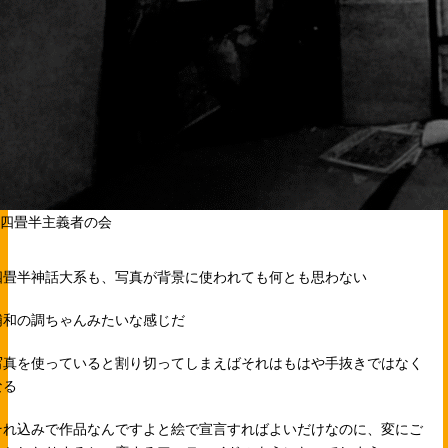
©四畳半主義者の会
四畳半神話大系も、写真が背景に使われても何とも思わない
浦和の調ちゃんみたいな感じだ
写真を使っていると割り切ってしまえばそれはもはや手抜きではなく
なる
それ込みで作品なんですよと絵で宣言すればよいだけなのに、変にご