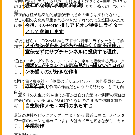
今回の作品に出てくるロボットは大きく分けると4種類 そのうち
潜在的な植民地支配的思想
の３つはもうデザインが決まった状態だ ただ、残りの一つ、小
型...
潜在的な植民地支配的思想が嫌いだ 命の重さは変わらないし、
どこの国の文化も尊重されるべきだ それなのに先進国の人たち
今後、CGworld 推しアドオン特集にライター
は発...
として参加します
今後しばらく、CGworld 推しアドオン特集にライターとして参
メイキングをあえてわかりにくくする理由。
加することになりました！ ブログ記事をずっと書いていたり...
宣伝せずにサブチャンネルに投稿する理由。
僕はメイキングを作る。 メインチャンネルに投稿する用の、ク
極黒のブリュンヒルデを見た。切ないヒロイ
リーンなイメージのメイキング動画や、 サブチャンネルに投稿
ンを描くのが好きな作者
して...
Cloud
©岡本倫／集英社・「極黒のブリュンヒルデ」製作委員会 エル
才能とは
フェンリートと同じ作者の作品だというので見たら、とても面
白かっ...
一度きりの人生 才能を使うか否かは自分次第 その判断の責任は
自分にのしかかる 望んだわけでもないのに まるで強制参加の
自主制作メモ：本日のあらすじ
ギ...
最近の進捗をピックアップしてまとめる 最近は主に、メインタ
ワー前のシーンを進めています 今はカメラを置きながら、カメ
卒業制作
ラア...