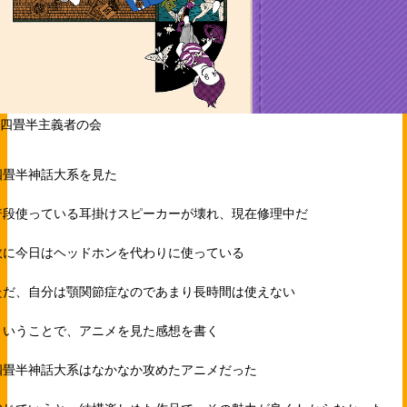
©四畳半主義者の会
四畳半神話大系を見た
普段使っている耳掛けスピーカーが壊れ、現在修理中だ
故に今日はヘッドホンを代わりに使っている
ただ、自分は顎関節症なのであまり長時間は使えない
ということで、アニメを見た感想を書く
四畳半神話大系はなかなか攻めたアニメだった