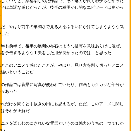
総じていうと、結構楽しめた作品で、その魅力が良くわからなかった
前半は単調な感じだったが、後半の種明かし的なエピソードは良かっ
た
ただ、やはり前半の単調さで見る人をふるいにかけてしまうような気
がした
前半も前半で、後半の展開の布石のような描写を意味ありげに混ぜ、
謎を予告するような工夫をした用が良かったのでは、と思った
あとこのアニメで感じたことが、やはり、見せ方を割り切ったアニメ
は強いということだ
この作品では背景に写真が使われていたり、作画もカクカクな部分が
多々あった
それだけを聞くと手抜きの用にも思えるが、ただ、このアニメに関し
てはそれが正解だ
アニメを楽しむのにきれいな背景というのは魅力のうちの一つでしか
ない