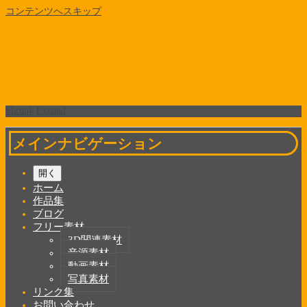
コンテンツへスキップ
Shrunk
Expand
メインナビゲーション
開く
ホーム
作品集
ブログ
フリー素材
3D関連素材
音源素材
動画素材
写真素材
リンク集
お問い合わせ