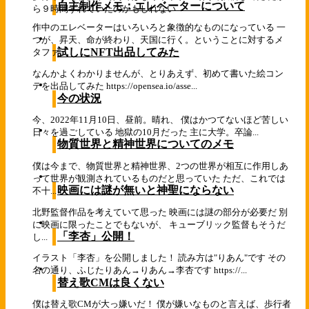
自主制作メモ：エレベーターについて
ら９時間ずれていたのかもしれない
作中のエレベーターはいろいろと象徴的なものになっている 一
つが、昇天、命が終わり、天国に行く。ということに対するメ
試しにNFT出品してみた
タファ...
なんかよくわかりませんが、とりあえず、初めて書いた絵コン
テを出品してみた https://opensea.io/asse...
今の状況
今、2022年11月10日、昼前。晴れ、 僕はかつてないほど苦しい
日々を過ごしている 地獄の10月だった 主に大学。卒論...
物質世界と精神世界についてのメモ
僕は今まで、物質世界と精神世界、2つの世界が相互に作用しあ
って世界が観測されているものだと思っていた ただ、これでは
映画には謎が無いと神聖にならない
不十...
北野監督作品を考えていて思った 映画には謎の部分が必要だ 別
に映画に限ったことでもないが、 キューブリック監督もそうだ
「李杏」公開！
し...
イラスト「李杏」を公開しました！ 読み方は"りあん"です その
名の通り、ふじたりあん→りあん→李杏です https://...
替え歌CMは良くない
僕は替え歌CMが大っ嫌いだ！ 僕が嫌いなものと言えば、歩行者