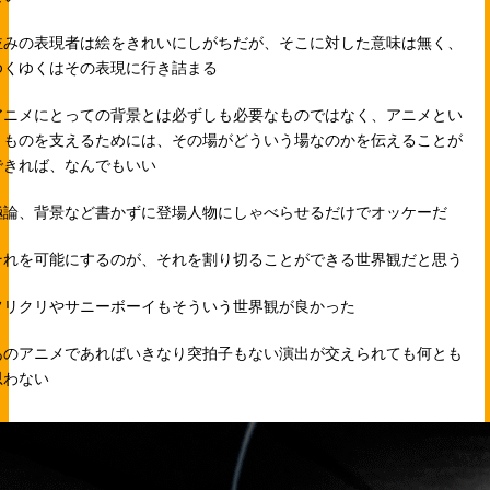
並みの表現者は絵をきれいにしがちだが、そこに対した意味は無く、
ゆくゆくはその表現に行き詰まる
アニメにとっての背景とは必ずしも必要なものではなく、アニメとい
うものを支えるためには、その場がどういう場なのかを伝えることが
できれば、なんでもいい
極論、背景など書かずに登場人物にしゃべらせるだけでオッケーだ
それを可能にするのが、それを割り切ることができる世界観だと思う
フリクリやサニーボーイもそういう世界観が良かった
あのアニメであればいきなり突拍子もない演出が交えられても何とも
思わない