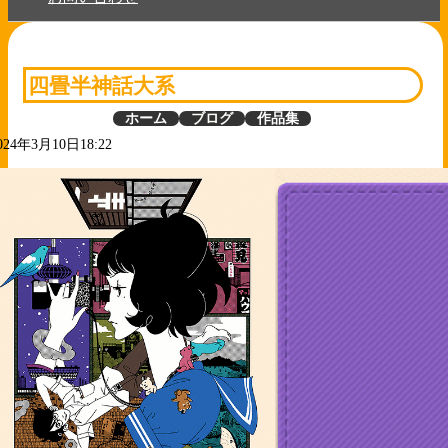
四畳半神話大系
ホーム
ブログ
作品集
024年3月10日18:22