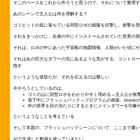
そこのベースをこれから作ろうと思うので、それについて整理す
あのシーンで主人公は何を理解する？
ゴミピットの底に落ちている同型ロボの残骸を目撃し、衝撃を受
それをきっかけに、自身の中にインストールされていた世界の形
それは、ロボの中にあった宇宙船の地図情報、人類がいた頃にや
それはあの巨大なタワーの先にあるような気がする、コントロー
指す
というような道筋だが、それを伝えるのは難しい
今やろうとしているのは、
ゴミの山に同型ロボをわかりやすく埋める→主人公が衝
落下中にフラッシュバック→プログラムの画面、blend
外の世界を目の当たりにするときにメインタワーを印象
というようなことを考えている
そして本題の、フラッシュバックシーンについて、ここまで書い
AIで生成した動画も使っていきたい