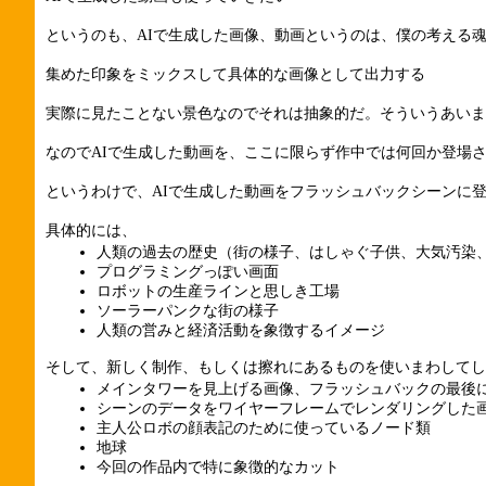
というのも、AIで生成した画像、動画というのは、僕の考える
集めた印象をミックスして具体的な画像として出力する
実際に見たことない景色なのでそれは抽象的だ。そういうあいま
なのでAIで生成した動画を、ここに限らず作中では何回か登場
というわけで、AIで生成した動画をフラッシュバックシーンに
具体的には、
人類の過去の歴史（街の様子、はしゃぐ子供、大気汚染
プログラミングっぽい画面
ロボットの生産ラインと思しき工場
ソーラーパンクな街の様子
人類の営みと経済活動を象徴するイメージ
そして、新しく制作、もしくは擦れにあるものを使いまわしてし
メインタワーを見上げる画像、フラッシュバックの最後
シーンのデータをワイヤーフレームでレンダリングした
主人公ロボの顔表記のために使っているノード類
地球
今回の作品内で特に象徴的なカット