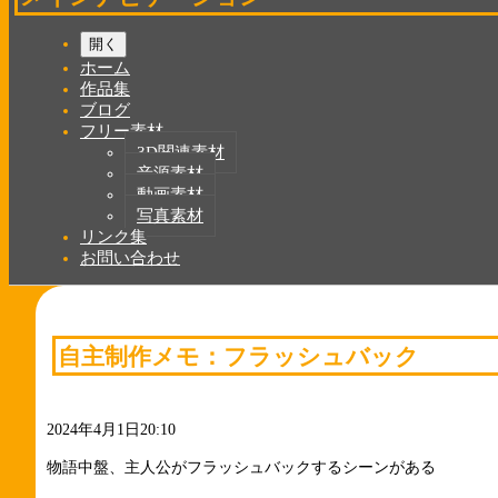
開く
ホーム
作品集
ブログ
フリー素材
3D関連素材
音源素材
動画素材
写真素材
リンク集
お問い合わせ
自主制作メモ：フラッシュバック
2024年4月1日20:10
物語中盤、主人公がフラッシュバックするシーンがある