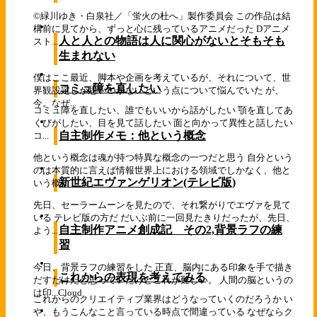
©緑川ゆき・白泉社／「蛍火の杜へ」製作委員会 この作品は結
構前に見てから、ずっと心に残っているアニメだった Dアニメ
人と人との物語は人に関心がないとそもそも
スト...
生まれない
僕はここ最近、脚本や企画を考えているが、それについて、世
コミュ障を直したい
界観設定しか思いつかないという点について悩んでいた が、
今。なぜ...
コミュ障を直したい、誰でもいいから話がしたい 顎を直してあ
くびがしたい、目を見て話したい 面と向かって異性と話したい
自主制作メモ：他という概念
コ...
他という概念は魂が持つ特異な概念の一つだと思う 自分という
のは本質的に言えば情報世界上における領域でしかなく、他と
新世紀エヴァンゲリオン(テレビ版)
いう概...
先日、セーラームーンを見たので、それ繋がりでエヴァを見て
いる テレビ版の方だ だいぶ前に一回見たきりだったが、先日、
自主制作アニメ創成記 その2,背景ラフの練
よう...
習
今日、背景ラフの練習をした 正直、脳内にある印象を手で描き
これからの表現を考えてみる
だすだけだと思っていたけどこれが難しい。 人間の脳というの
は印...
Cloud
これからのクリエイティブ業界はどうなっていくのだろうか い
や、もうこんなこと言っている時点で間違っている なぜならク