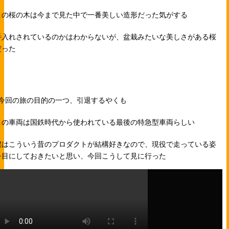
この桜の木は今まで見た中で一番美しい造形だった気がする
手入れされているのかはわからないが、盆栽みたいな美しさがある桜
だった
↑今回の旅の目的の一つ、引退するやくも
この車両は国鉄時代から使われている最後の特急型車両らしい
僕はこういう昔のプロダクトが結構好きなので、現役で走っている姿
を目にしておきたいと思い、今回こうして見に行った