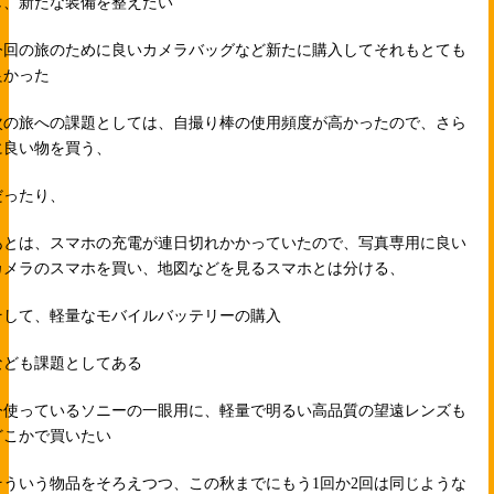
し、新たな装備を整えたい
今回の旅のために良いカメラバッグなど新たに購入してそれもとても
良かった
次の旅への課題としては、自撮り棒の使用頻度が高かったので、さら
に良い物を買う、
だったり、
あとは、スマホの充電が連日切れかかっていたので、写真専用に良い
カメラのスマホを買い、地図などを見るスマホとは分ける、
そして、軽量なモバイルバッテリーの購入
なども課題としてある
今使っているソニーの一眼用に、軽量で明るい高品質の望遠レンズも
どこかで買いたい
そういう物品をそろえつつ、この秋までにもう1回か2回は同じような