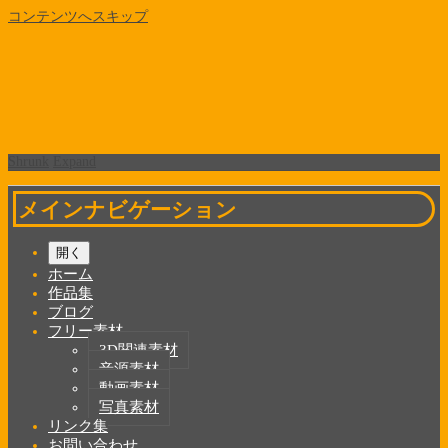
コンテンツへスキップ
Shrunk
Expand
メインナビゲーション
開く
ホーム
作品集
ブログ
フリー素材
3D関連素材
音源素材
動画素材
写真素材
リンク集
お問い合わせ