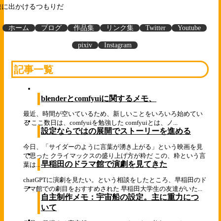
旅に出かけるつもりだ
ホーム
ブログ
作品集
リンク集
Twitter
Youtube
pixiv
Instagram
記事一覧
blenderとcomfyuiに関するメモ、
最近、時間が空いているため、新しいことをいろいろ始めてい
る ここ数日は、comfyuiを勉強した comfyuiとは、ノ...
設定ならではの展開でストーリーを進める
今日、「サイダーのように言葉が湧き上がる」という映画を見
て思った クライマックスの盛り上げ方が粋だ この、粋という言
早稲田のドラマ館で演劇を見てきた
葉は...
chatGPTに演劇を見たい。という相談をしたところ、早稲田のド
ラマ館での劇目をおすすめされた 早稲田大学生の友達がいた...
自主制作メモ：宇宙船の設定。主に重力につ
いて