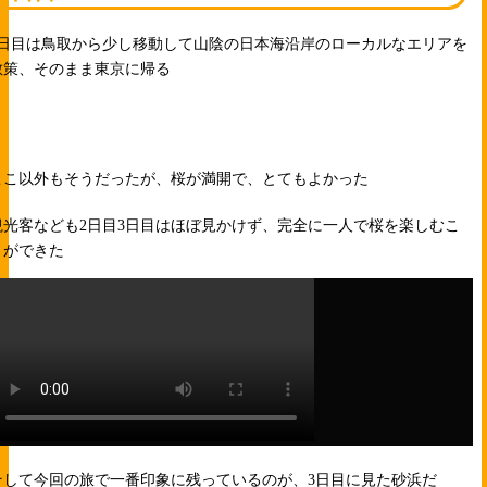
3日目は鳥取から少し移動して山陰の日本海沿岸のローカルなエリアを
散策、そのまま東京に帰る
ここ以外もそうだったが、桜が満開で、とてもよかった
観光客なども2日目3日目はほぼ見かけず、完全に一人で桜を楽しむこ
とができた
そして今回の旅で一番印象に残っているのが、3日目に見た砂浜だ