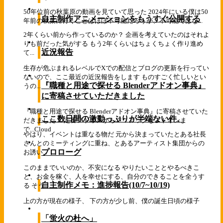
50年位前の秋葉原の動画を見ていて思った 2024年にいる僕は50
自主制作アニメーションをもうすぐ公開する
年前の秋葉に行くことはほぼ不可能だろうが、不可能ではな...
2年くらい前から作っているのか？ 企画を考えていたのはそれよ
りも前だった気がする もう2年くらいはちょくちょく作り進め
近況報告
て...
生存が危ぶまれるレベルでXでの配信とブログの更新を行ってい
ないので、ここ最近の近況報告をします ものすごく忙しいとい
『職種と用途で探せる Blenderアドオン事典』
うの...
に寄稿させていただきました
『職種と用途で探せる Blenderアドオン事典』に寄稿させていた
ここ数日間の激動っぷりが半端ない件、
だきました！ 定番アドオンからマニアックなアドオンま
で...
Cloud
やはり、イベントは重なる物だ 元から決まっていたとある社長
さんとのミーティングに重ね、とあるアーティスト集団からの
プロローグ
お誘い...
このままでいいのか、不安になる やりたいこととやるべきこ
と、お金を稼ぐ、人を幸せにする、自分のできることを全うす
自主制作メモ：進捗報告(10/7~10/19)
る そう...
上の方が現在の様子、 下の方が少し前、僕の誕生日頃の様子
「蛍火の杜へ」