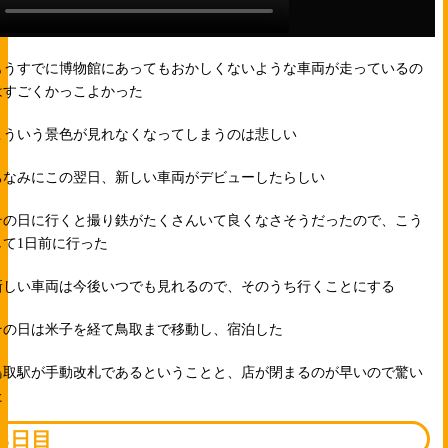
もうすでに博物館にあってもおかしくないような車両が走っているの
はすごくかっこよかった
こういう景色が見れなくなってしまうのは悲しい
ちなみにこの翌日、新しい車両がデビューしたらしい
その日に行くと撮り鉄がたくさんいて良くなさそうだったので、こう
して1日前に行った
新しい車両は今後いつでも見れるので、そのうち行くことにする
その日は米子を経て鳥取まで移動し、宿泊した
鳥取駅が手動改札であるということと、店が閉まるのが早いので驚い
た
3日目