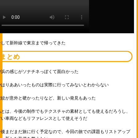
そして新幹線で東京まで帰ってきた
まとめ
砂浜の感じがソナチネっぽくて面白かった
やはりああいったものは実際に行ってみないとわからない
波紋が意外と硬かったりなど、新しい発見もあった
あとは、今後の制作でもテクスチャの素材としても使えるだろうし、
古い車両などもリファレンスとして使えそうだ
今後まだまだ旅に行く予定なので、今回の旅での課題もリストアップ