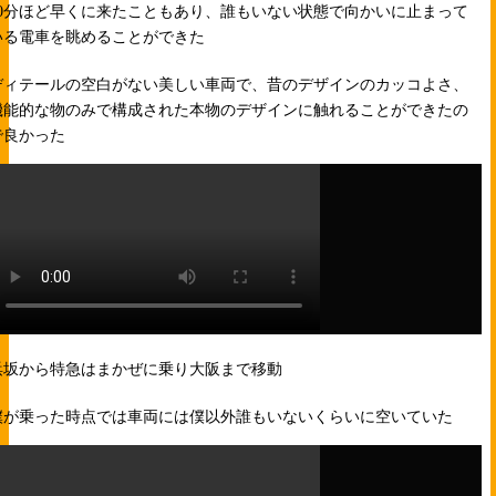
30分ほど早くに来たこともあり、誰もいない状態で向かいに止まって
いる電車を眺めることができた
ディテールの空白がない美しい車両で、昔のデザインのカッコよさ、
機能的な物のみで構成された本物のデザインに触れることができたの
で良かった
浜坂から特急はまかぜに乗り大阪まで移動
僕が乗った時点では車両には僕以外誰もいないくらいに空いていた