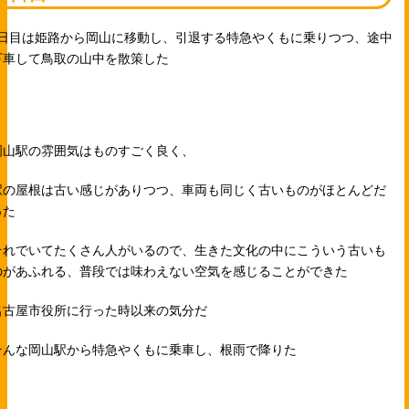
2日目は姫路から岡山に移動し、引退する特急やくもに乗りつつ、途中
下車して鳥取の山中を散策した
岡山駅の雰囲気はものすごく良く、
駅の屋根は古い感じがありつつ、車両も同じく古いものがほとんどだ
った
それでいてたくさん人がいるので、生きた文化の中にこういう古いも
のがあふれる、普段では味わえない空気を感じることができた
名古屋市役所に行った時以来の気分だ
そんな岡山駅から特急やくもに乗車し、根雨で降りた