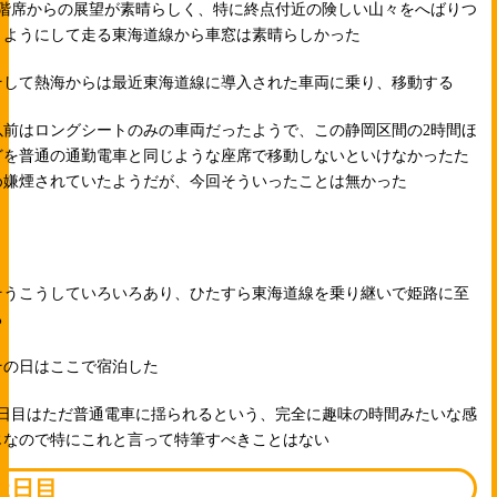
2階席からの展望が素晴らしく、特に終点付近の険しい山々をへばりつ
くようにして走る東海道線から車窓は素晴らしかった
そして熱海からは最近東海道線に導入された車両に乗り、移動する
以前はロングシートのみの車両だったようで、この静岡区間の2時間ほ
どを普通の通勤電車と同じような座席で移動しないといけなかったた
め嫌煙されていたようだが、今回そういったことは無かった
そうこうしていろいろあり、ひたすら東海道線を乗り継いで姫路に至
る
その日はここで宿泊した
1日目はただ普通電車に揺られるという、完全に趣味の時間みたいな感
じなので特にこれと言って特筆すべきことはない
2日目