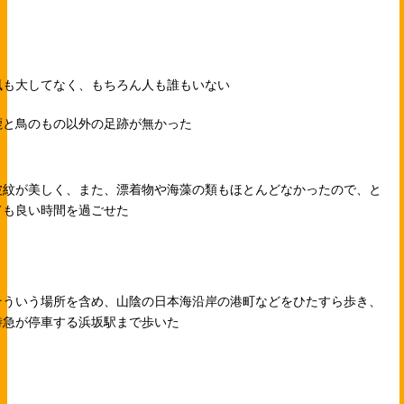
風も大してなく、もちろん人も誰もいない
鹿と鳥のもの以外の足跡が無かった
波紋が美しく、また、漂着物や海藻の類もほとんどなかったので、と
ても良い時間を過ごせた
そういう場所を含め、山陰の日本海沿岸の港町などをひたすら歩き、
特急が停車する浜坂駅まで歩いた