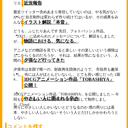
近況報告
リエ...
最近ツイッター含めあまり発信していないのは、やる気がない
からだ 自主制作は変わらず作り続けてはいるが、その成果をみ
イラスト解説「本音」
んなに...
どうも、ふじたりあんです 先日、フォトバッシュ作品。
「2X21」に込められたメッセージについて、解説をしました
物語における、気になる、
が……、...
アニメなどの物語を見ていると楽しい その楽しいという感情は
どこからくるのだろうか、 それは、結果が気になるという、人
夕張など行ってきた
間の...
夕張市は全国で唯一の、財政再生団体のようで、 市役所も趣深
いし、街には人がほとんどいないし、とても良い感じだった 2面
3DCGアニメーション作品「TOBASHIYA」
4...
公開！
3DCGアニメーション作品「TOBASHIYA」を公開しました～ 今
やさしい人に囲まれる辛さ
回もいつも通り、オリジナリティを追及して制作しまし
た...
Cloud
周りにやさしい人しかいないとどうなるのか 僕の周りには基
本、やさしい人しかいない そういう人とだけしかかかわろうと
しない...
コメントを残す