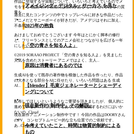
作品に登場する宇宙船について、いろいろと考えているのでメ
アメイジング・デジタル・サーカス を見た
モをする 物語内の宇宙船には重力がある ものすごい大きさの質
量を...
過去に見たコンテンツの中でトップレベルに好きな作品だった
アニメだとサニーボーイが好きだが、アメデジはそれに加え、
2025年の抱負
不条理...
あけましておめでとうございます 今年はとにかく脚本の修行
と、フリーランスとしてのアニメ会社とつながりを広げる一年
「空の青さを知る人よ」
にしたい...
©2019 SORAAO PROJECT 「空の青さを知る人よ」を見ました
天気を含めたストーリー アニメではよく、主人...
原因は消費者にあるのでは
生成AIを使って既存の著作物を模倣した作品を作ったり、作品
の大本となる部分をAIに任せたり、いろいろ問題はある 生成
【blender】毛束ジェネレーターとシェーディ
AI...
ングについて
配布してほしいというようなご要望を頂きましたが、 個人的に
現在新作PV制作中、その解説。
進めているプロジェクトでもあり、完全公開するわけにはいか
ないの...
Cloud
現在新作アニメーション制作中です！ 今回の作品はDOORYさん
のPV、コンセプトムービー的な立ち位置でのご依頼です、
今考えていたこと、時間は物質的制約による
あ...
Cloud
もの