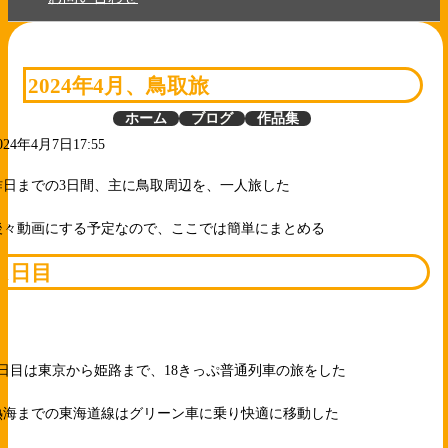
2024年4月、鳥取旅
ホーム
ブログ
作品集
024年4月7日17:55
昨日までの3日間、主に鳥取周辺を、一人旅した
後々動画にする予定なので、ここでは簡単にまとめる
1日目
1日目は東京から姫路まで、18きっぷ普通列車の旅をした
熱海までの東海道線はグリーン車に乗り快適に移動した