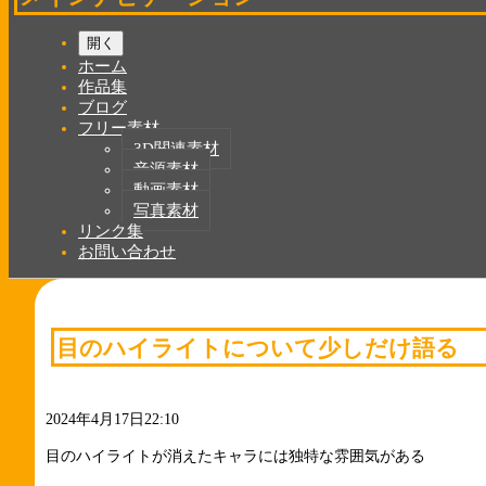
開く
ホーム
作品集
ブログ
フリー素材
3D関連素材
音源素材
動画素材
写真素材
リンク集
お問い合わせ
目のハイライトについて少しだけ語る
2024年4月17日22:10
目のハイライトが消えたキャラには独特な雰囲気がある