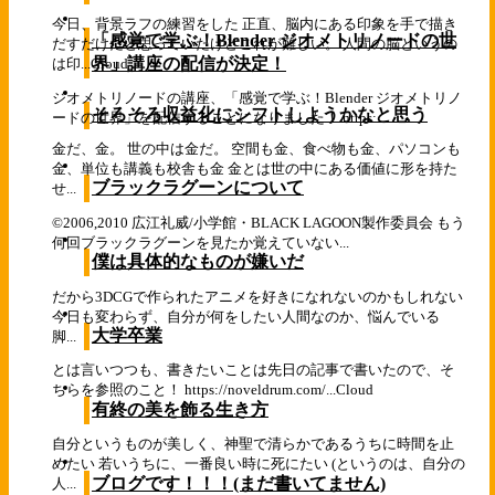
今日、背景ラフの練習をした 正直、脳内にある印象を手で描き
「感覚で学ぶ！Blender ジオメトリノードの世
だすだけだと思っていたけどこれが難しい。 人間の脳というの
界」講座の配信が決定！
は印...
Cloud
ジオメトリノードの講座、「感覚で学ぶ！Blender ジオメトリノ
そろそろ収益化にシフトしようかなと思う
ードの世界」を配信することになりました！ https:...
金だ、金。 世の中は金だ。 空間も金、食べ物も金、パソコンも
金、単位も講義も校舎も金 金とは世の中にある価値に形を持た
ブラックラグーンについて
せ...
©2006,2010 広江礼威/小学館・BLACK LAGOON製作委員会 もう
何回ブラックラグーンを見たか覚えていない...
僕は具体的なものが嫌いだ
だから3DCGで作られたアニメを好きになれないのかもしれない
今日も変わらず、自分が何をしたい人間なのか、悩んでいる
大学卒業
脚...
とは言いつつも、書きたいことは先日の記事で書いたので、そ
ちらを参照のこと！ https://noveldrum.com/...
Cloud
有終の美を飾る生き方
自分というものが美しく、神聖で清らかであるうちに時間を止
めたい 若いうちに、一番良い時に死にたい (というのは、自分の
ブログです！！！(まだ書いてません)
人...