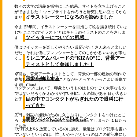
数々の大学の講義を犠牲にした結果。サイトを立ち上げること
ができました！ ウェブサイトを作ろうと唐突に思い立ってから
イラストレーターになるのを諦めました
まだ、...
今まで2年間、イラストレーターを目指して絵を描き続けていま
した ここでの"イラスト"とはキャラのイラストのことをさしま
ツイッターについての所感、
す...
僕はツイッターを楽しくやりたい 反応がたくさん来ると楽しい
ただ、それは僕にプレッシャーとしてのしかかる いいねが来な
ミレニアムパレードの”KIZAO”に、背景アー
く...
ティストとして参加しました！
今回も、背景アーティストとして、背景の一部の建物の制作で
印象を抽出する
参加しています！ 毎度のことながらとってもかっこよい映像で
す 特...
Cloud
コンテンツにおいて、印象というものはものすごく大事なもの
ではないだろうか わかりやすい例に、人の顔がある 目が大きい
目の中でコンタクトがちぎれたので眼科に行
と子...
ってきた
先日、雑誌の撮影のために久しぶりにコンタクトをつけたとこ
電波ソングについて思うこと
ろ、左のコンタクトが破れて目の中に残ってしまった １日たっ
ても治...
2か月以上Xを放置しているのに加え、最近はブログ記事も書い
ていない というのは、忙しいからだというのはこの前記事にし