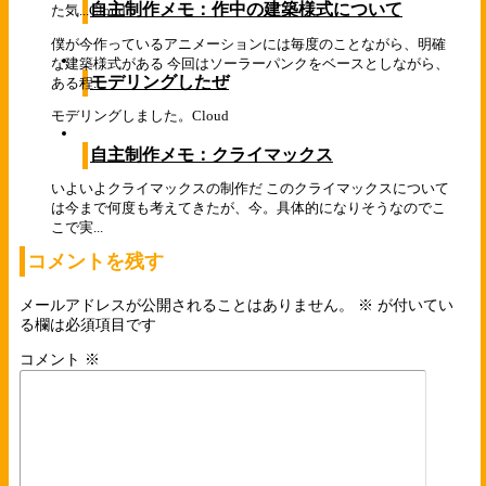
自主制作メモ：作中の建築様式について
た気...
Cloud
僕が今作っているアニメーションには毎度のことながら、明確
な建築様式がある 今回はソーラーパンクをベースとしながら、
モデリングしたぜ
ある程...
モデリングしました。
Cloud
自主制作メモ：クライマックス
いよいよクライマックスの制作だ このクライマックスについて
は今まで何度も考えてきたが、今。具体的になりそうなのでこ
こで実...
コメントを残す
メールアドレスが公開されることはありません。
※
が付いてい
る欄は必須項目です
コメント
※