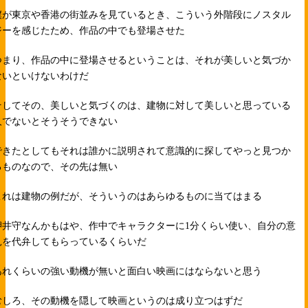
僕が東京や香港の街並みを見ているとき、こういう外階段にノスタル
ジーを感じたため、作品の中でも登場させた
つまり、作品の中に登場させるということは、それが美しいと気づか
ないといけないわけだ
そしてその、美しいと気づくのは、建物に対して美しいと思っている
人でないとそうそうできない
できたとしてもそれは誰かに説明されて意識的に探してやっと見つか
るものなので、その先は無い
これは建物の例だが、そういうのはあらゆるものに当てはまる
押井守なんかもはや、作中でキャラクターに1分くらい使い、自分の意
見を代弁してもらっているくらいだ
あれくらいの強い動機が無いと面白い映画にはならないと思う
むしろ、その動機を隠して映画というのは成り立つはずだ