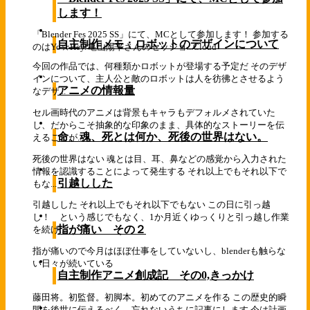
します！
「Blender Fes 2025 SS」にて、MCとして参加します！ 参加する
自主制作メモ：ロボットのデザインについて
のはYo☆Hey/亀山陽平さんのセッショ...
Cloud
今回の作品では、何種類かロボットが登場する予定だ そのデザ
インについて、主人公と敵のロボットは人を彷彿とさせるよう
アニメの情報量
なデザ...
セル画時代のアニメは背景もキャラもデフォルメされていた
し、だからこそ抽象的な印象のまま、具体的なストーリーを伝
命、魂、死とは何か、死後の世界はない。
えることが...
死後の世界はない 魂とは目、耳、鼻などの感覚から入力された
情報を認識することによって発生する それ以上でもそれ以下で
引越しした
もな...
引越しした それ以上でもそれ以下でもない この日に引っ越
し！ という感じでもなく、1か月近くゆっくりと引っ越し作業
指が痛い その２
を続け...
指が痛いので今月はほぼ仕事をしていないし、blenderも触らな
い日々が続いている
自主制作アニメ創成記 その0,きっかけ
藤田将。初監督。初脚本。初めてのアニメを作る この歴史的瞬
間を後世に伝えるべく、忘れないうちに記事にします 今は計画