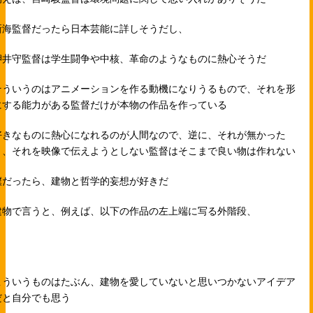
新海監督だったら日本芸能に詳しそうだし、
押井守監督は学生闘争や中核、革命のようなものに熱心そうだ
そういうのはアニメーションを作る動機になりうるもので、それを形
にする能力がある監督だけが本物の作品を作っている
好きなものに熱心になれるのが人間なので、逆に、それが無かった
り、それを映像で伝えようとしない監督はそこまで良い物は作れない
僕だったら、建物と哲学的妄想が好きだ
建物で言うと、例えば、以下の作品の左上端に写る外階段、
こういうものはたぶん、建物を愛していないと思いつかないアイデア
だと自分でも思う