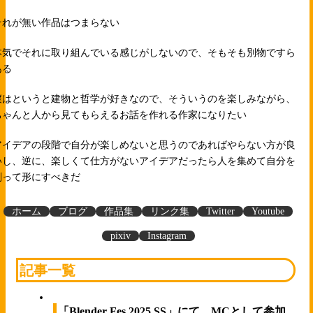
それが無い作品はつまらない
本気でそれに取り組んでいる感じがしないので、そもそも別物ですら
ある
僕はというと建物と哲学が好きなので、そういうのを楽しみながら、
ちゃんと人から見てもらえるお話を作れる作家になりたい
アイデアの段階で自分が楽しめないと思うのであればやらない方が良
いし、逆に、楽しくて仕方がないアイデアだったら人を集めて自分を
削って形にすべきだ
ホーム
ブログ
作品集
リンク集
Twitter
Youtube
pixiv
Instagram
記事一覧
「Blender Fes 2025 SS」にて、MCとして参加