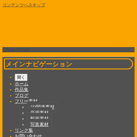
コンテンツへスキップ
Shrunk
Expand
メインナビゲーション
開く
ホーム
作品集
ブログ
フリー素材
3D関連素材
音源素材
動画素材
写真素材
リンク集
お問い合わせ