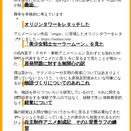
最近、
が始...
Cloud
脚本を本格的に考えています
オリジンタワーをレタッチした
アニメーション作品「origin」に登場したオリジンタワーをレタ
ッチしました～ https://twitter.com/...
「美少女戦士セーラームーン」を見た
©武内直子・ＰＮＰ・東映アニメーション 言わずとも知れた90
年代を代表するアニメだと思う 今に至るまで見たことが無かっ
原発問題に対する無関心の訳
た...
僕は昔から、テクノロジーや文明の発達についてはあまりよく
思っていない というと、いかにも原発反対派みたいな印象にな
物語づくりについてのあれこれ
るかも...
今、物語を作りつついろいろ研究しているので、それに関する
自問自答をする 体験で学ぶのではなく、経験で学ぶ 体験教室的
錯覚について
なイ...
脳の錯覚は人間が物心ついてから今に至るまで積み重ねてきた
キャッシュと今起こっていることの差分から知覚されるものだ
自主制作アニメ創成記 その2,背景ラフの練
ひょっ...
習