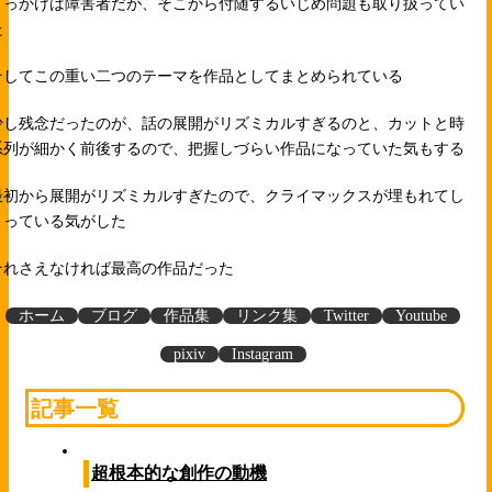
きっかけは障害者だが、そこから付随するいじめ問題も取り扱ってい
た
そしてこの重い二つのテーマを作品としてまとめられている
少し残念だったのが、話の展開がリズミカルすぎるのと、カットと時
系列が細かく前後するので、把握しづらい作品になっていた気もする
最初から展開がリズミカルすぎたので、クライマックスが埋もれてし
まっている気がした
それさえなければ最高の作品だった
ホーム
ブログ
作品集
リンク集
Twitter
Youtube
pixiv
Instagram
記事一覧
超根本的な創作の動機