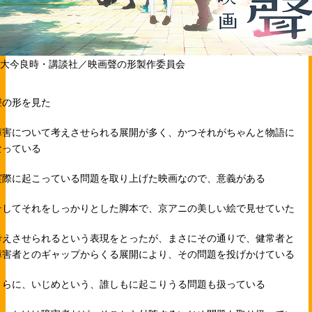
©大今良時・講談社／映画聲の形製作委員会
聲の形を見た
障害について考えさせられる展開が多く、かつそれがちゃんと物語に
なっている
実際に起こっている問題を取り上げた映画なので、意義がある
そしてそれをしっかりとした脚本で、京アニの美しい絵で見せていた
考えさせられるという表現をとったが、まさにその通りで、健常者と
障害者とのギャップからくる展開により、その問題を投げかけている
さらに、いじめという、誰しもに起こりうる問題も扱っている