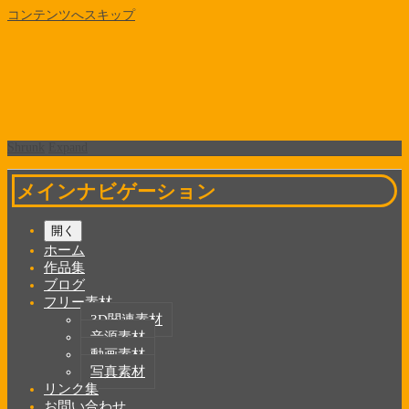
コンテンツへスキップ
Shrunk
Expand
メインナビゲーション
開く
ホーム
作品集
ブログ
フリー素材
3D関連素材
音源素材
動画素材
写真素材
リンク集
お問い合わせ