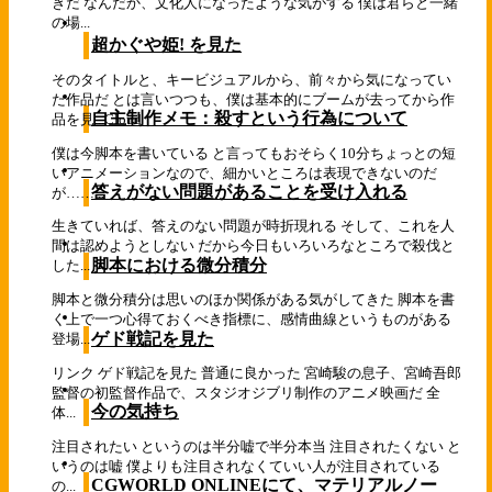
きだ なんだか、文化人になったような気がする 僕は君らと一緒
の場...
超かぐや姫! を見た
そのタイトルと、キービジュアルから、前々から気になってい
た作品だ とは言いつつも、僕は基本的にブームが去ってから作
自主制作メモ：殺すという行為について
品を見...
Cloud
僕は今脚本を書いている と言ってもおそらく10分ちょっとの短
いアニメーションなので、細かいところは表現できないのだ
答えがない問題があることを受け入れる
が……...
生きていれば、答えのない問題が時折現れる そして、これを人
間は認めようとしない だから今日もいろいろなところで殺伐と
脚本における微分積分
した...
脚本と微分積分は思いのほか関係がある気がしてきた 脚本を書
く上で一つ心得ておくべき指標に、感情曲線というものがある
ゲド戦記を見た
登場...
リンク ゲド戦記を見た 普通に良かった 宮崎駿の息子、宮崎吾郎
監督の初監督作品で、スタジオジブリ制作のアニメ映画だ 全
今の気持ち
体...
注目されたい というのは半分嘘で半分本当 注目されたくない と
いうのは嘘 僕よりも注目されなくていい人が注目されている
CGWORLD ONLINEにて、マテリアルノー
の...