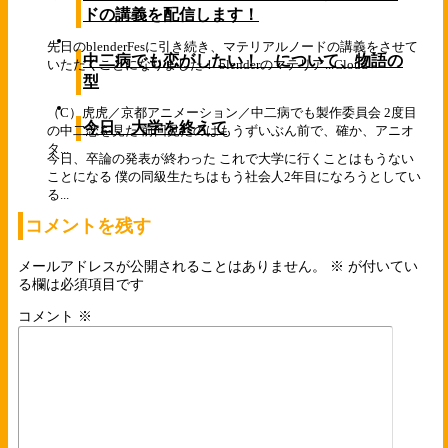
ドの講義を配信します！
先日のblenderFesに引き続き、マテリアルノードの講義をさせて
中二病でも恋がしたい！ について、物語の
いただくことになりました！ blenderのマテリア...
Cloud
型
（C）虎虎／京都アニメーション／中二病でも製作委員会 2度目
今日、大学を終えて
の中二恋を見た 前回見たのはもうずいぶん前で、確か、アニオ
タ...
今日、卒論の発表が終わった これで大学に行くことはもうない
ことになる 僕の同級生たちはもう社会人2年目になろうとしてい
る...
コメントを残す
メールアドレスが公開されることはありません。
※
が付いてい
る欄は必須項目です
コメント
※