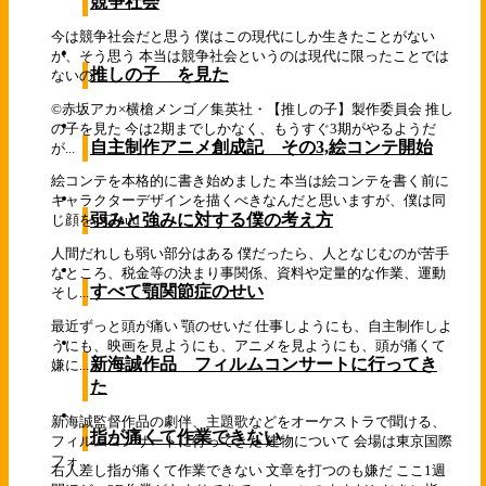
競争社会
今は競争社会だと思う 僕はこの現代にしか生きたことがない
が、そう思う 本当は競争社会というのは現代に限ったことでは
推しの子 を見た
ないの...
©赤坂アカ×横槍メンゴ／集英社・【推しの子】製作委員会 推し
の子を見た 今は2期までしかなく、もうすぐ3期がやるようだ
自主制作アニメ創成記 その3,絵コンテ開始
が...
絵コンテを本格的に書き始めました 本当は絵コンテを書く前に
キャラクターデザインを描くべきなんだと思いますが、僕は同
弱みと強みに対する僕の考え方
じ顔を...
Cloud
人間だれしも弱い部分はある 僕だったら、人となじむのが苦手
なところ、税金等の決まり事関係、資料や定量的な作業、運動
すべて顎関節症のせい
そし...
最近ずっと頭が痛い 顎のせいだ 仕事しようにも、自主制作しよ
うにも、映画を見ようにも、アニメを見ようにも、頭が痛くて
新海誠作品 フィルムコンサートに行ってき
嫌に...
た
新海誠監督作品の劇伴、主題歌などをオーケストラで聞ける、
指が痛くて作業できない
フィルムコンサートに行ってきた 建物について 会場は東京国際
フォ...
右人差し指が痛くて作業できない 文章を打つのも嫌だ ここ1週