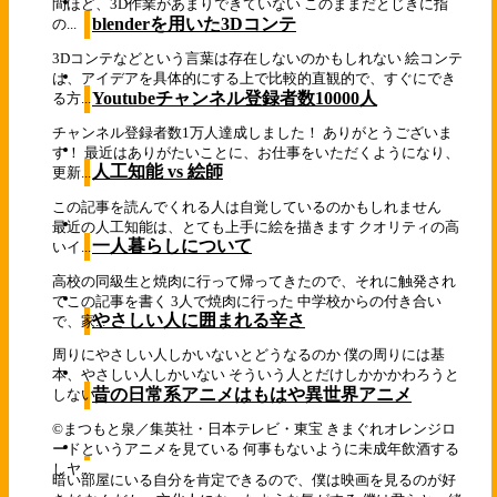
間ほど、3D作業があまりできていない このままだとじきに指
blenderを用いた3Dコンテ
の...
3Dコンテなどという言葉は存在しないのかもしれない 絵コンテ
は、アイデアを具体的にする上で比較的直観的で、すぐにでき
Youtubeチャンネル登録者数10000人
る方...
チャンネル登録者数1万人達成しました！ ありがとうございま
す！ 最近はありがたいことに、お仕事をいただくようになり、
人工知能 vs 絵師
更新...
この記事を読んでくれる人は自覚しているのかもしれません
最近の人工知能は、とても上手に絵を描きます クオリティの高
一人暮らしについて
いイ...
高校の同級生と焼肉に行って帰ってきたので、それに触発され
てこの記事を書く 3人で焼肉に行った 中学校からの付き合い
やさしい人に囲まれる辛さ
で、家...
周りにやさしい人しかいないとどうなるのか 僕の周りには基
本、やさしい人しかいない そういう人とだけしかかかわろうと
昔の日常系アニメはもはや異世界アニメ
しない...
©まつもと泉／集英社・日本テレビ・東宝 きまぐれオレンジロ
ードというアニメを見ている 何事もないように未成年飲酒する
しヤ...
暗い部屋にいる自分を肯定できるので、僕は映画を見るのが好