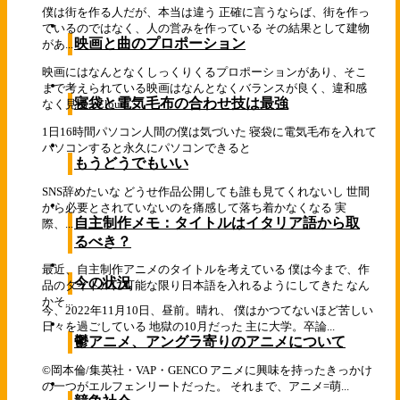
僕は街を作る人だが、本当は違う 正確に言うならば、街を作っ
ているのではなく、人の営みを作っている その結果として建物
映画と曲のプロポーション
があ...
映画にはなんとなくしっくりくるプロポーションがあり、そこ
まで考えられている映画はなんとなくバランスが良く、違和感
寝袋と電気毛布の合わせ技は最強
なく見る...
Cloud
1日16時間パソコン人間の僕は気づいた 寝袋に電気毛布を入れて
パソコンすると永久にパソコンできると
もうどうでもいい
SNS辞めたいな どうせ作品公開しても誰も見てくれないし 世間
から必要とされていないのを痛感して落ち着かなくなる 実
自主制作メモ：タイトルはイタリア語から取
際、...
るべき？
最近、自主制作アニメのタイトルを考えている 僕は今まで、作
今の状況
品のタイトルに可能な限り日本語を入れるようにしてきた なん
かそ...
今、2022年11月10日、昼前。晴れ、 僕はかつてないほど苦しい
日々を過ごしている 地獄の10月だった 主に大学。卒論...
鬱アニメ、アングラ寄りのアニメについて
©岡本倫/集英社・VAP・GENCO アニメに興味を持ったきっかけ
の一つがエルフェンリートだった。 それまで、アニメ=萌...