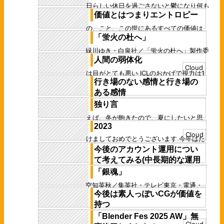
chance”アニメカバーMVにて、3DCG制作
方とも競争だし、両方とも格差を原動力に
休日らしい休日を過ごさないと鬱になり何も
にて参加し...
して動く 経済は、何かを持っている人が持
価値とはつまりエントロピー
できなくなりそうなので、今日はとりあえ
た...
ず、休日らしい休日を過ごせるように心がけ
もの、こと、この世にあるすべての価値は
た...
「蛍火の杜へ」
すなわち、エントロピー。 均衡状態が無価
値で、その逆に価値がある 世の摂理の一つ
©緑川ゆき・白泉社／「蛍火の杜へ」製作委
に...
人間の弱体化
員会 この作品は結構前に見てから、ずっと
Cloud
心に残っているアニメだった Dアニメスト...
僕は目がとても悪い ICLのおかげで視力は1
行き場のない感情と行き場の
以上になったが、その前はほとんど0だった
この動画はICLを受ける寸前に、自...
ある感情
独り言
両者の違いは興味深い 感情では抽象的でわ
かりにくいので、ここではひとまず、現代人
例えば、冬が飽きたので、夏にしたいと思
になじみ深い"怒り"を例に挙げてみる 怒...
2023
っても、少なくとも半年間くらい待たない
Cloud
といけない 朝が嫌なので夜にしたいと思っ
あけましておめでとうございます 今年はた
ても...
ぶん、ほぼ確実に、大学を卒業します 今後
今後のアカウント運用につい
も創作はフリーランス的に行っていく予定
て考えてみる(中長期的な運用
で...
指針)
「銀魂」
※この記事は、いつにも増してメモ書きみた
©空知英秋／集英社・テレビ東京・電通・
いな記事です 現在、僕はツイッターを、メ
今後は素人っぽいCGが価値を
BNP dアニメストアより引用 「銀魂」は、
インアカウントとサブアカウント、2つで
言わずと知れたギャグ色強めの漫画原作ア...
持つ
運...
「Blender Fes 2025 AW」無
最近はsoraなどの動画生成AIが発展してき