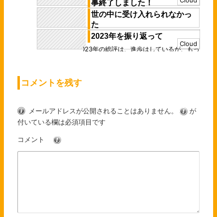
Cloud
事終了しました！
ている 現時点でもすごい映像を出してきて
いるし、今後もその勢いは衰えないだろ...
世の中に受け入れられなかっ
お知らせが遅れましたが……、 先日、
た
「Blender Fes 2025 AW」、無事終了しま
した！ 今回は、MCとしてや...
2023年を振り返って
最近、自分は何を作品で伝えればよいのか
Cloud
わからなくなった 自分の中に正解はあった
2023年の総評は、進歩はしているが、もっ
のだが、それが世の中の正解ではないこと
と進めた年。だ、 進捗は確かにした ただ、
を目...
2年くらい前のビジョンでは、24歳で...
コメントを残す
メールアドレスが公開されることはありません。
が
付いている欄は必須項目です
コメント
※