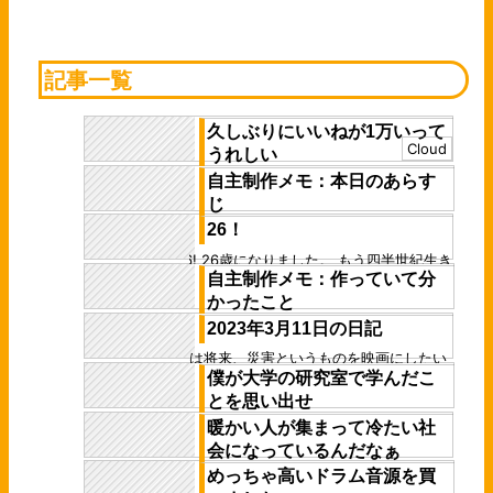
記事一覧
久しぶりにいいねが1万いって
Cloud
うれしい
自主制作メモ：本日のあらす
先日発表した作品ツイートのいいねが1万を
じ
超えました 街を丸ごと1つblenderで作った
やつです いいねが1万を超えたの...
26！
最近の進捗をピックアップしてまとめる 最
近は主に、メインタワー前のシーンを進めて
26! 26歳になりました。 もう四半世紀生き
います 今はカメラを置きながら、カメラ
自主制作メモ：作っていて分
てしまったことに対する実感がまだありま
ア...
せん 5年くらい前の僕が思い描いてい...
かったこと
2023年3月11日の日記
今作っている自主制作アニメーションは、自
分のメッセージを伝えたいからというだけで
僕は将来、災害というものを映画にしたい
なく、自分は本当は何をしたい人間なの
僕が大学の研究室で学んだこ
その両者はイコールでは結ばない。災害の
か、...
持つ何かを潜在的に溶け込ませた映画を作
とを思い出せ
りた...
暖かい人が集まって冷たい社
意味のある形状とは何か プロダクトデザイ
会になっているんだなぁ
ンというのは単なるかっこいいデザインとい
うだけではない 使いやすさにつながる意
めっちゃ高いドラム音源を買
暖かい人が集まって冷たい社会になってい
味...