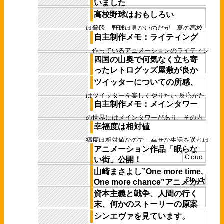
いました
るんだなぁ と思う、留年大学生なのであっ
た ……まぁ、冷たい人が集まって暖かい社
高校野球はおもしろい
どうも、行く大学を間違えたふじたりあんで
会...
す ブログとタイピングの練習もかねて、暴
僕は普段、野球は見ないのだが、夏の高校
露しようかと思います ……音源を買いまし...
自主制作メモ：ライティング
野球で母校が勝ち進んでいるとなるとさす
がに見る ベスト4とかにはたまに入っている
今、作っているアニメーションのライティン
学...
四国の山奥で何気なく立ち寄
グについて語る ↓はレンダリングした動画
だ これは今日、ライティングを調整した
ったレトログッズ屋敷が良か
も...
った話
ツイッターについての所感、
今度、フランスに行くので、その練習とし
僕はツイッターを楽しくやりたい 反応がた
て、飛行機+電車での高知旅をしてきた 山
自主制作メモ：メインタワー
くさん来ると楽しい ただ、それは僕にプレ
中ではいつも通り、超ローカル駅で降り、
ッシャーとしてのしかかる いいねが来な
この世界にはメインタワーがあり、その内
数駅...
く...
幸福度は相対値
部をエレベーターが貫いている 貫いている
ばかりか、そのままメインタワーの上空に
幸福度は相対値なので、幸せな生活を送れば
伸び...
アニメーション作品「眠らな
幸せに生きられるわけではない むしろ、幸
Cloud
せの水準が上がってしまうと些細な幸せを
い街」公開！
幸...
山崎まさよし”One more time,
アニメーション作品「眠らない街」を公開
Cloud
One more chance”アニメカバ
しました！ 今回は3DCGと映像編集とイラ
ストを結集させた作品です それと、音源
ーMV 3DCG制作を担当しま
資本主義と戦争、人間の行く
も...
した。
末、何かのストーリーの原案
シンエヴァを見ています。
山崎まさよし”One more time, One more
資本主義と戦争は違うようで実は同じだ 両