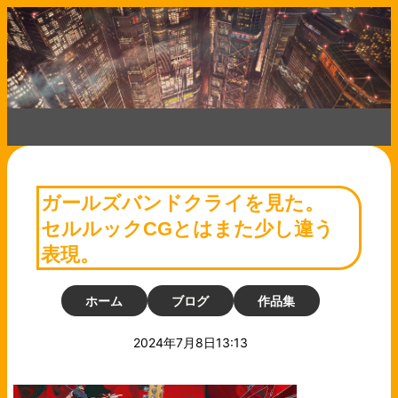
コ
ン
テ
ン
ツ
へ
ス
キ
ッ
プ
ガールズバンドクライを見た。
セルルックCGとはまた少し違う
表現。
ホーム
ブログ
作品集
2024年7月8日13:13