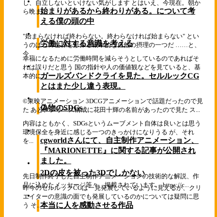
し、自立しないといけない気がします とはいえ、今現在。朝か
始まりがあるから終わりがある。について考
ら晩ま...
える僕の頭の中
"始まらなければ終わらない。終わらなければ始まらない" とい
労働に対する意識を考える
うのはこの世界を形作る根本的な自然の摂理の一つだ ……と、
今...
幸福になるために労働時間を減らそうとしているのであればそ
れは誤りだと思う 国の指針や人の価値観などを見ていると、基
ガールズバンドクライを見た。セルルックCG
本的に...
とはまた少し違う表現。
©東映アニメーション 3DCGアニメーションで話題だったので見
偽物のSDGs
た あと、シリーズ構成に花田十輝の名前があったので見た ス...
内容はともかく、SDGsというムーブメント自体は良いとは思う
環境保全を身近に感じる一つのきっかけになりうる が、それ
cgworldさんにて、自主制作アニメーション、
を...
『MARIONETTE』に関する記事が公開され
ました。
2Dの皮を被った3Dでしかない
先日制作終了した自主制作アニメーションの技術的な解説、作
品に込めたメッセージ等々、掲載されています。 https://c...
昨今のセルルックCGは一見発展しているように見えるが、クリ
エイターの意識の面でも発展しているのかについては疑問に思
本当に人を感動させる作品
う そ...