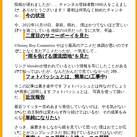
投稿が遅れましたが…… チャンネル登録者数1000人をこえまし
た、ありがとうございます！ 最初は何気なく始めたチャンネ
今の状況
ル...
今、2022年11月10日、昼前。晴れ、 僕はかつてないほど苦しい
日々を過ごしている 地獄の10月だった 主に大学。卒論...
二度目のサニーボーイを見た
©Sonny Boy Committee やはり最高のアニメだ 体調が悪いのです
ることなく見たアニメだったが、一気見して...
“雨を告げる漂流団地”を見た
リンク blenderが使われているという情報を耳にしたことがある
ので知ってはいたが、なんだかんだで見ていなかった 2時...
フォトバッシュとは、簡単に(工事中)
※この記事は書き途中です フォトバッシュとは何なのでしょう
か 簡単に説明します フォトバッシュとは、 写真を使って描い
近況報告
た...
最近ツイッター含めあまり発信していないのは、やる気がない
からだ 自主制作は変わらず作り続けてはいるが、その成果をみ
単純になりたい
んなに...
さっき、歯磨きをしながら鏡を見ていて思った 僕はおでこが広
いことがコンプレックスだ 別に剥げているわけではないのだ