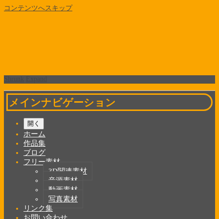
コンテンツへスキップ
Shrunk
Expand
メインナビゲーション
開く
ホーム
作品集
ブログ
フリー素材
3D関連素材
音源素材
動画素材
写真素材
リンク集
お問い合わせ