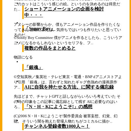
このカットはこういう感じの絵。というのを決めるのは得意だ
ショートアニメーションの企画を検討
た...
中・・・
アヌシーの影響からか、僕もアニメーション作品を作りたくな
「Sonny Boy」
ってきた 正確に言えば、気持ちではいつも作りたいと思ってい
るのだ...
©Sonny Boy Committee 僕がアニメを作るとしたら、こういうア
ニメになるかもしれない というセリフを、フ...
複数の作品をまとめると
物語になる
「銀魂」
©空知英秋／集英社・テレビ東京・電通・BNP dアニメストアよ
り引用 「銀魂」は、言わずと知れたギャグ色強めの漫画原作
AIに自我を持たせる方法。に関する備忘録
ア...
先ほどまで、チャットGPTと話しながらいろいろ考えていた そ
の時の印象をこの記事に備忘録として残す AIに必要なのはい
「N・H・Kにようこそ!」の感想
ろ...
(C)2006 N・H・Kにようこそ!製作委員会 被害妄想、幻覚、幻
聴。 そういう闇を抱えた登場人物たちがコミカルに描か...
チャンネル登録者数1000人～！