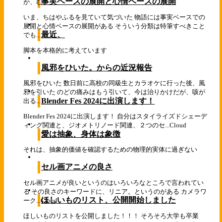
事実ベースの展開と心情ベースの展開
が、む...
いま、ちはやふるを見ていて気づいた 物語には事実ベースでの
展開と心情ベースの展開がある そういう分類は特筆すべきこと
最近、
でも...
脚本を本格的に考えています
風邪をひいた。からの近況報告
風邪をひいた 数日前に高校の同級生とカラオケに行った後、風
邪を引いた のどの痛みはもう引いて、今は治りかけだが、咳が
Blender Fes 2024に出演します！
出る...
Blender Fes 2024に出演します！ 自分はスタイライズドシェーデ
ィング関連と、ジオメトリノード関連、２つのセ...
Cloud
愛は抽象、身体は象徴
それは、抽象的価値を確認するための物理的実体に過ぎない
セル画アニメの良さ
セル画アニメが良いというのはいろいろなところで言われてい
る その良さのキーワードに、リニア。というのがある カメラワ
ほしいものリスト、公開開始しました
ーク...
Cloud
ほしいものリストを公開しました！！！ そろそろ大学も卒業