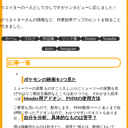
クリエイターの一人として少しですがインタビューに応じました！
他クリエイターさんの情報など、作業効率アップのヒントを知ること
ができました。
ホーム
ブログ
作品集
リンク集
Twitter
Youtube
pixiv
Instagram
記事一覧
ポケモンの映画を2つ見た
ミューツーの逆襲 ものすごく久しぶりにミューツーの逆襲を見
た やはりご都合主義的なところはありつつも、それがまた絵本
blender用アドオン、PMMの使用方法
っぽ...
ご要望も頂いたので、配布します。 PMM配布ページ あくまで自
分用に作ったアドオンなので、わかりやすいテキストもありま
自分を分析、具体的なものは苦手？
せ...
僕は抽象的なものは好きだし、得意だ 例えば。映画において、