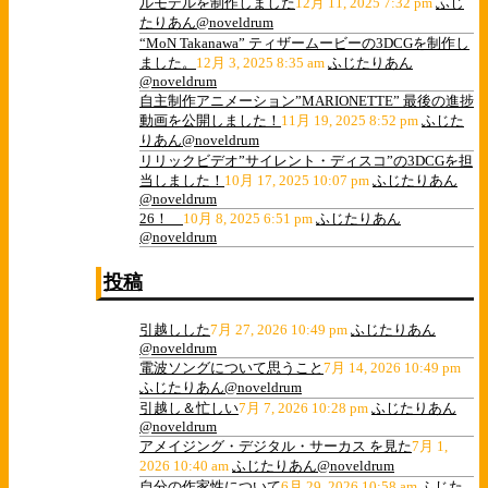
ルモデルを制作しました
12月 11, 2025 7:32 pm
ふじ
たりあん@noveldrum
“MoN Takanawa” ティザームービーの3DCGを制作し
ました。
12月 3, 2025 8:35 am
ふじたりあん
@noveldrum
自主制作アニメーション”MARIONETTE” 最後の進捗
動画を公開しました！
11月 19, 2025 8:52 pm
ふじた
りあん@noveldrum
リリックビデオ”サイレント・ディスコ”の3DCGを担
当しました！
10月 17, 2025 10:07 pm
ふじたりあん
@noveldrum
26！
10月 8, 2025 6:51 pm
ふじたりあん
@noveldrum
投稿
引越しした
7月 27, 2026 10:49 pm
ふじたりあん
@noveldrum
電波ソングについて思うこと
7月 14, 2026 10:49 pm
ふじたりあん@noveldrum
引越し＆忙しい
7月 7, 2026 10:28 pm
ふじたりあん
@noveldrum
アメイジング・デジタル・サーカス を見た
7月 1,
2026 10:40 am
ふじたりあん@noveldrum
自分の作家性について
6月 29, 2026 10:58 am
ふじた