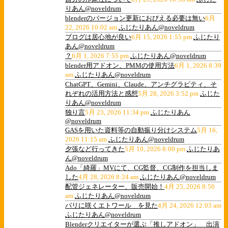
りあん@noveldrum
blenderのバージョン更新におびえる必要は無い
6月
22, 2026 10:02 am
ふじたりあん@noveldrum
ブログは居心地が良い
6月 15, 2026 1:55 pm
ふじたり
あん@noveldrum
？
6月 1, 2026 7:55 pm
ふじたりあん@noveldrum
blender用アドオン、PMMの使用方法
6月 1, 2026 8:39
am
ふじたりあん@noveldrum
ChatGPT、Gemini、Claude、アンチグラビティ、そ
れぞれの活用方法と感想
5月 28, 2026 3:52 pm
ふじた
りあん@noveldrum
独り言
5月 23, 2026 11:34 pm
ふじたりあん
@noveldrum
GASを用いた資料等の自動振り分けシステム
5月 16,
2026 11:15 am
ふじたりあん@noveldrum
夕張など行ってきた
5月 10, 2026 8:00 pm
ふじたりあ
ん@noveldrum
Ado「綺羅」MVにて、CG監督、CG制作を担当しま
した
4月 28, 2026 8:24 am
ふじたりあん@noveldrum
配管ジェネレーター、販売開始！
4月 25, 2026 8:50
am
ふじたりあん@noveldrum
パリに咲くエトワール を見た
4月 24, 2026 12:03 am
ふじたりあん@noveldrum
Blenderクリエイターが選ぶ「推しアドオン」 出演