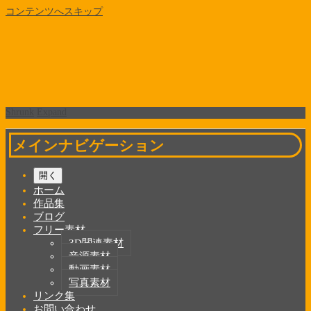
コンテンツへスキップ
Shrunk
Expand
メインナビゲーション
開く
ホーム
作品集
ブログ
フリー素材
3D関連素材
音源素材
動画素材
写真素材
リンク集
お問い合わせ