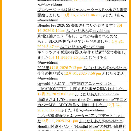
ん@noveldrum
プロシージャル線路ジェネレーターをBoothでも販売
開始しました！
3月 16, 2026 11:06 am
ふじたりあん
@noveldrum
Blender Fes 2026 SS 参加させていただきます！
3月
10, 2026 9:10 am
ふじたりあん@noveldrum
劇場短編アニメ『もし、これから生まれるのな
ら』、3DCGを担当させていただきました！
1月 31,
2026 8:47 am
ふじたりあん@noveldrum
キャッツアイ 9話の背景CG制作と技術開発で参加し
ました
1月 11, 2026 8:25 pm
ふじたりあん
@noveldrum
2026年
1月 8, 2026 7:13 pm
ふじたりあん@noveldrum
今年の振り返り
12月 31, 2025 7:56 pm
ふじたりあん
@noveldrum
cgworldさんにて、自主制作アニメーション、
『MARIONETTE』に関する記事が公開されました。
12月 25, 2025 8:05 pm
ふじたりあん@noveldrum
山崎まさよし”One more time, One more chance”アニメ
カバーMV 3DCG制作を担当しました。
12月 24,
2025 8:35 pm
ふじたりあん@noveldrum
“レンガ構造物ジェネレーター”アップデートしまし
た
12月 11, 2025 7:41 pm
ふじたりあん@noveldrum
Houdini関連イベント”Houdini Maze”の教材用高層ビ