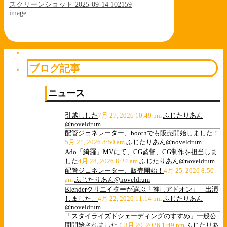
スクリーンショット 2025-09-14 102159
image
ブログ記事
ニュース
引越しした
7月 27, 2026 10:49 pm
ふじたりあん
@noveldrum
配管ジェネレーター、boothでも販売開始しました！
5月 21, 2026 8:50 am
ふじたりあん@noveldrum
Ado「綺羅」MVにて、CG監督、CG制作を担当しま
した
4月 28, 2026 8:24 am
ふじたりあん@noveldrum
配管ジェネレーター、販売開始！
4月 25, 2026 8:50
am
ふじたりあん@noveldrum
Blenderクリエイターが選ぶ「推しアドオン」 出演
しました。
4月 22, 2026 11:14 pm
ふじたりあん
@noveldrum
「スタイライズドシェーディングのすすめ」一般公
開開始されました！
3月 20, 2026 1:49 pm
ふじたりあ