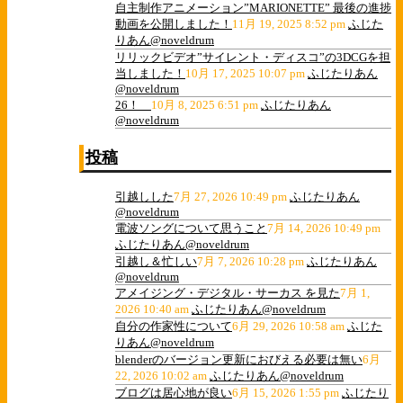
自主制作アニメーション”MARIONETTE” 最後の進捗
動画を公開しました！
11月 19, 2025 8:52 pm
ふじた
りあん@noveldrum
リリックビデオ”サイレント・ディスコ”の3DCGを担
当しました！
10月 17, 2025 10:07 pm
ふじたりあん
@noveldrum
26！
10月 8, 2025 6:51 pm
ふじたりあん
@noveldrum
投稿
引越しした
7月 27, 2026 10:49 pm
ふじたりあん
@noveldrum
電波ソングについて思うこと
7月 14, 2026 10:49 pm
ふじたりあん@noveldrum
引越し＆忙しい
7月 7, 2026 10:28 pm
ふじたりあん
@noveldrum
アメイジング・デジタル・サーカス を見た
7月 1,
2026 10:40 am
ふじたりあん@noveldrum
自分の作家性について
6月 29, 2026 10:58 am
ふじた
りあん@noveldrum
blenderのバージョン更新におびえる必要は無い
6月
22, 2026 10:02 am
ふじたりあん@noveldrum
ブログは居心地が良い
6月 15, 2026 1:55 pm
ふじたり