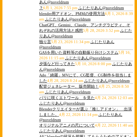
あん@noveldrum
？
6月 1, 2026 7:55 pm
ふじたりあん@noveldrum
blender用アドオン、PMMの使用方法
6月 1, 2026 8:39
am
ふじたりあん@noveldrum
ChatGPT、Gemini、Claude、アンチグラビティ、そ
れぞれの活用方法と感想
5月 28, 2026 3:52 pm
ふじた
りあん@noveldrum
独り言
5月 23, 2026 11:34 pm
ふじたりあん
@noveldrum
GASを用いた資料等の自動振り分けシステム
5月 16,
2026 11:15 am
ふじたりあん@noveldrum
夕張など行ってきた
5月 10, 2026 8:00 pm
ふじたりあ
ん@noveldrum
Ado「綺羅」MVにて、CG監督、CG制作を担当しま
した
4月 28, 2026 8:24 am
ふじたりあん@noveldrum
配管ジェネレーター、販売開始！
4月 25, 2026 8:50
am
ふじたりあん@noveldrum
パリに咲くエトワール を見た
4月 24, 2026 12:03 am
ふじたりあん@noveldrum
Blenderクリエイターが選ぶ「推しアドオン」 出演
しました。
4月 22, 2026 11:14 pm
ふじたりあん
@noveldrum
オリジナルアニメの尺について
4月 22, 2026 11:40 am
ふじたりあん@noveldrum
AIにblenderの状況を把握してもらうためのアドオン