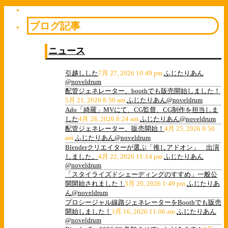
ブログ記事
ニュース
引越しした
7月 27, 2026 10:49 pm
ふじたりあん
@noveldrum
配管ジェネレーター、boothでも販売開始しました！
5月 21, 2026 8:50 am
ふじたりあん@noveldrum
Ado「綺羅」MVにて、CG監督、CG制作を担当しま
した
4月 28, 2026 8:24 am
ふじたりあん@noveldrum
配管ジェネレーター、販売開始！
4月 25, 2026 8:50
am
ふじたりあん@noveldrum
Blenderクリエイターが選ぶ「推しアドオン」 出演
しました。
4月 22, 2026 11:14 pm
ふじたりあん
@noveldrum
「スタイライズドシェーディングのすすめ」一般公
開開始されました！
3月 20, 2026 1:49 pm
ふじたりあ
ん@noveldrum
プロシージャル線路ジェネレーターをBoothでも販売
開始しました！
3月 16, 2026 11:06 am
ふじたりあん
@noveldrum