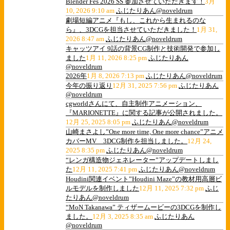
Blender Fes 2026 SS 参加させていただきます！
3月
10, 2026 9:10 am
ふじたりあん@noveldrum
劇場短編アニメ『もし、これから生まれるのな
ら』、3DCGを担当させていただきました！
1月 31,
2026 8:47 am
ふじたりあん@noveldrum
キャッツアイ 9話の背景CG制作と技術開発で参加し
ました
1月 11, 2026 8:25 pm
ふじたりあん
@noveldrum
2026年
1月 8, 2026 7:13 pm
ふじたりあん@noveldrum
今年の振り返り
12月 31, 2025 7:56 pm
ふじたりあん
@noveldrum
cgworldさんにて、自主制作アニメーション、
『MARIONETTE』に関する記事が公開されました。
12月 25, 2025 8:05 pm
ふじたりあん@noveldrum
山崎まさよし”One more time, One more chance”アニメ
カバーMV 3DCG制作を担当しました。
12月 24,
2025 8:35 pm
ふじたりあん@noveldrum
“レンガ構造物ジェネレーター”アップデートしまし
た
12月 11, 2025 7:41 pm
ふじたりあん@noveldrum
Houdini関連イベント”Houdini Maze”の教材用高層ビ
ルモデルを制作しました
12月 11, 2025 7:32 pm
ふじ
たりあん@noveldrum
“MoN Takanawa” ティザームービーの3DCGを制作し
ました。
12月 3, 2025 8:35 am
ふじたりあん
@noveldrum