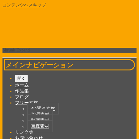
コンテンツへスキップ
Shrunk
Expand
メインナビゲーション
開く
ホーム
作品集
ブログ
フリー素材
3D関連素材
音源素材
動画素材
写真素材
リンク集
お問い合わせ