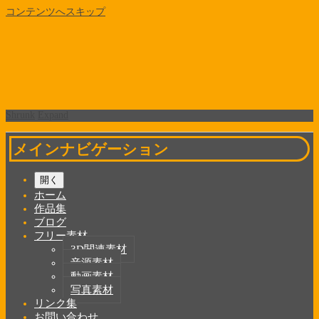
コンテンツへスキップ
Shrunk
Expand
メインナビゲーション
開く
ホーム
作品集
ブログ
フリー素材
3D関連素材
音源素材
動画素材
写真素材
リンク集
お問い合わせ