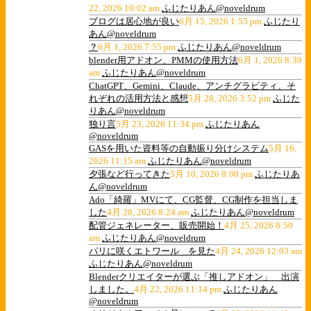
22, 2026 10:02 am
ふじたりあん@noveldrum
ブログは居心地が良い
6月 15, 2026 1:55 pm
ふじたり
あん@noveldrum
？
6月 1, 2026 7:55 pm
ふじたりあん@noveldrum
blender用アドオン、PMMの使用方法
6月 1, 2026 8:39
am
ふじたりあん@noveldrum
ChatGPT、Gemini、Claude、アンチグラビティ、そ
れぞれの活用方法と感想
5月 28, 2026 3:52 pm
ふじた
りあん@noveldrum
独り言
5月 23, 2026 11:34 pm
ふじたりあん
@noveldrum
GASを用いた資料等の自動振り分けシステム
5月 16,
2026 11:15 am
ふじたりあん@noveldrum
夕張など行ってきた
5月 10, 2026 8:00 pm
ふじたりあ
ん@noveldrum
Ado「綺羅」MVにて、CG監督、CG制作を担当しま
した
4月 28, 2026 8:24 am
ふじたりあん@noveldrum
配管ジェネレーター、販売開始！
4月 25, 2026 8:50
am
ふじたりあん@noveldrum
パリに咲くエトワール を見た
4月 24, 2026 12:03 am
ふじたりあん@noveldrum
Blenderクリエイターが選ぶ「推しアドオン」 出演
しました。
4月 22, 2026 11:14 pm
ふじたりあん
@noveldrum