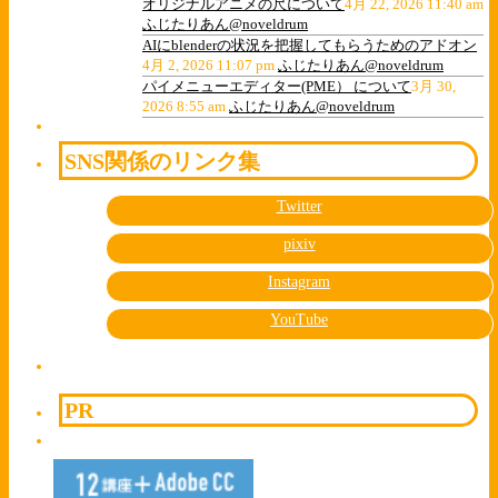
オリジナルアニメの尺について
4月 22, 2026 11:40 am
ふじたりあん@noveldrum
AIにblenderの状況を把握してもらうためのアドオン
4月 2, 2026 11:07 pm
ふじたりあん@noveldrum
パイメニューエディター(PME） について
3月 30,
2026 8:55 am
ふじたりあん@noveldrum
SNS関係のリンク集
Twitter
pixiv
Instagram
YouTube
PR