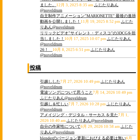
ました。
12月 3, 2025 8:35 am
ふじたりあん
@noveldrum
自主制作アニメーション”MARIONETTE” 最後の進捗
動画を公開しました！
11月 19, 2025 8:52 pm
ふじた
りあん@noveldrum
リリックビデオ”サイレント・ディスコ”の3DCGを担
当しました！
10月 17, 2025 10:07 pm
ふじたりあん
@noveldrum
26！
10月 8, 2025 6:51 pm
ふじたりあん
@noveldrum
投稿
引越しした
7月 27, 2026 10:49 pm
ふじたりあん
@noveldrum
電波ソングについて思うこと
7月 14, 2026 10:49 pm
ふじたりあん@noveldrum
引越し＆忙しい
7月 7, 2026 10:28 pm
ふじたりあん
@noveldrum
アメイジング・デジタル・サーカス を見た
7月 1,
2026 10:40 am
ふじたりあん@noveldrum
自分の作家性について
6月 29, 2026 10:58 am
ふじた
りあん@noveldrum
blenderのバージョン更新におびえる必要は無い
6月