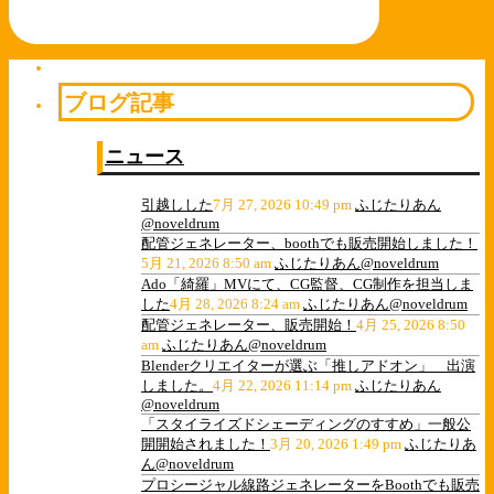
ブログ記事
ニュース
引越しした
7月 27, 2026 10:49 pm
ふじたりあん
@noveldrum
配管ジェネレーター、boothでも販売開始しました！
5月 21, 2026 8:50 am
ふじたりあん@noveldrum
Ado「綺羅」MVにて、CG監督、CG制作を担当しま
した
4月 28, 2026 8:24 am
ふじたりあん@noveldrum
配管ジェネレーター、販売開始！
4月 25, 2026 8:50
am
ふじたりあん@noveldrum
Blenderクリエイターが選ぶ「推しアドオン」 出演
しました。
4月 22, 2026 11:14 pm
ふじたりあん
@noveldrum
「スタイライズドシェーディングのすすめ」一般公
開開始されました！
3月 20, 2026 1:49 pm
ふじたりあ
ん@noveldrum
プロシージャル線路ジェネレーターをBoothでも販売