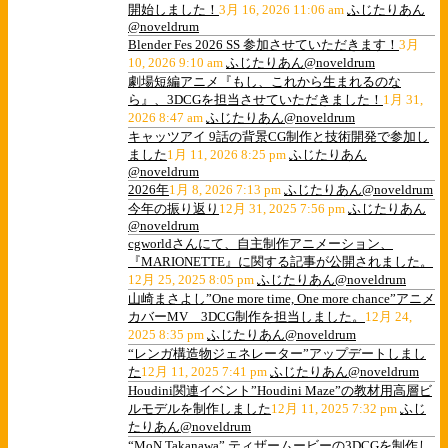
開始しました！
3月 16, 2026 11:06 am
ふじたりあん
@noveldrum
Blender Fes 2026 SS 参加させていただきます！
3月
10, 2026 9:10 am
ふじたりあん@noveldrum
劇場短編アニメ『もし、これから生まれるのな
ら』、3DCGを担当させていただきました！
1月 31,
2026 8:47 am
ふじたりあん@noveldrum
キャッツアイ 9話の背景CG制作と技術開発で参加し
ました
1月 11, 2026 8:25 pm
ふじたりあん
@noveldrum
2026年
1月 8, 2026 7:13 pm
ふじたりあん@noveldrum
今年の振り返り
12月 31, 2025 7:56 pm
ふじたりあん
@noveldrum
cgworldさんにて、自主制作アニメーション、
『MARIONETTE』に関する記事が公開されました。
12月 25, 2025 8:05 pm
ふじたりあん@noveldrum
山崎まさよし”One more time, One more chance”アニメ
カバーMV 3DCG制作を担当しました。
12月 24,
2025 8:35 pm
ふじたりあん@noveldrum
“レンガ構造物ジェネレーター”アップデートしまし
た
12月 11, 2025 7:41 pm
ふじたりあん@noveldrum
Houdini関連イベント”Houdini Maze”の教材用高層ビ
ルモデルを制作しました
12月 11, 2025 7:32 pm
ふじ
たりあん@noveldrum
“MoN Takanawa” ティザームービーの3DCGを制作し