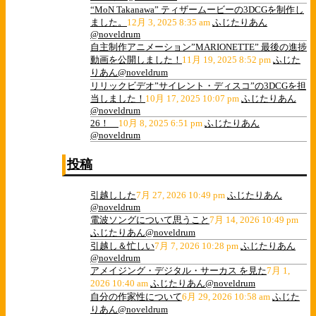
“MoN Takanawa” ティザームービーの3DCGを制作し
ました。
12月 3, 2025 8:35 am
ふじたりあん
@noveldrum
自主制作アニメーション”MARIONETTE” 最後の進捗
動画を公開しました！
11月 19, 2025 8:52 pm
ふじた
りあん@noveldrum
リリックビデオ”サイレント・ディスコ”の3DCGを担
当しました！
10月 17, 2025 10:07 pm
ふじたりあん
@noveldrum
26！
10月 8, 2025 6:51 pm
ふじたりあん
@noveldrum
投稿
引越しした
7月 27, 2026 10:49 pm
ふじたりあん
@noveldrum
電波ソングについて思うこと
7月 14, 2026 10:49 pm
ふじたりあん@noveldrum
引越し＆忙しい
7月 7, 2026 10:28 pm
ふじたりあん
@noveldrum
アメイジング・デジタル・サーカス を見た
7月 1,
2026 10:40 am
ふじたりあん@noveldrum
自分の作家性について
6月 29, 2026 10:58 am
ふじた
りあん@noveldrum