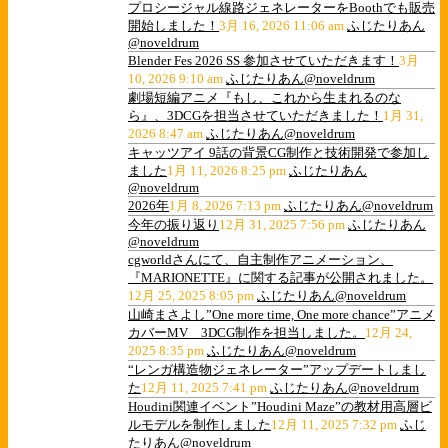
プロシージャル線路ジェネレーターをBoothでも販売
開始しました！
3月 16, 2026 11:06 am
ふじたりあん
@noveldrum
Blender Fes 2026 SS 参加させていただきます！
3月
10, 2026 9:10 am
ふじたりあん@noveldrum
劇場短編アニメ『もし、これから生まれるのな
ら』、3DCGを担当させていただきました！
1月 31,
2026 8:47 am
ふじたりあん@noveldrum
キャッツアイ 9話の背景CG制作と技術開発で参加し
ました
1月 11, 2026 8:25 pm
ふじたりあん
@noveldrum
2026年
1月 8, 2026 7:13 pm
ふじたりあん@noveldrum
今年の振り返り
12月 31, 2025 7:56 pm
ふじたりあん
@noveldrum
cgworldさんにて、自主制作アニメーション、
『MARIONETTE』に関する記事が公開されました。
12月 25, 2025 8:05 pm
ふじたりあん@noveldrum
山崎まさよし”One more time, One more chance”アニメ
カバーMV 3DCG制作を担当しました。
12月 24,
2025 8:35 pm
ふじたりあん@noveldrum
“レンガ構造物ジェネレーター”アップデートしまし
た
12月 11, 2025 7:41 pm
ふじたりあん@noveldrum
Houdini関連イベント”Houdini Maze”の教材用高層ビ
ルモデルを制作しました
12月 11, 2025 7:32 pm
ふじ
たりあん@noveldrum