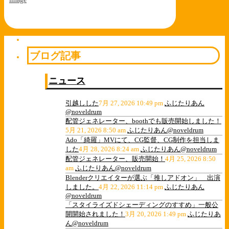
ブログ記事
ニュース
引越しした
7月 27, 2026 10:49 pm
ふじたりあん
@noveldrum
配管ジェネレーター、boothでも販売開始しました！
5月 21, 2026 8:50 am
ふじたりあん@noveldrum
Ado「綺羅」MVにて、CG監督、CG制作を担当しま
した
4月 28, 2026 8:24 am
ふじたりあん@noveldrum
配管ジェネレーター、販売開始！
4月 25, 2026 8:50
am
ふじたりあん@noveldrum
Blenderクリエイターが選ぶ「推しアドオン」 出演
しました。
4月 22, 2026 11:14 pm
ふじたりあん
@noveldrum
「スタイライズドシェーディングのすすめ」一般公
開開始されました！
3月 20, 2026 1:49 pm
ふじたりあ
ん@noveldrum