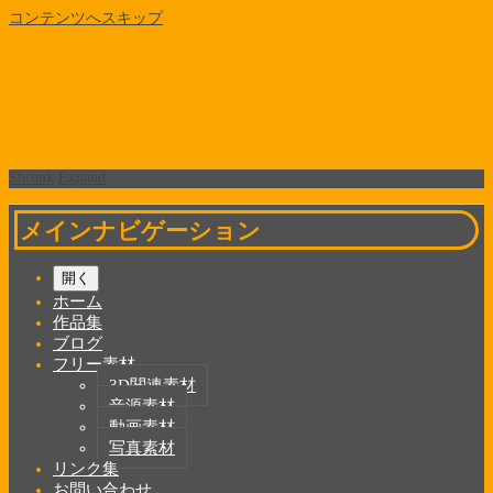
コンテンツへスキップ
Shrunk
Expand
メインナビゲーション
開く
ホーム
作品集
ブログ
フリー素材
3D関連素材
音源素材
動画素材
写真素材
リンク集
お問い合わせ