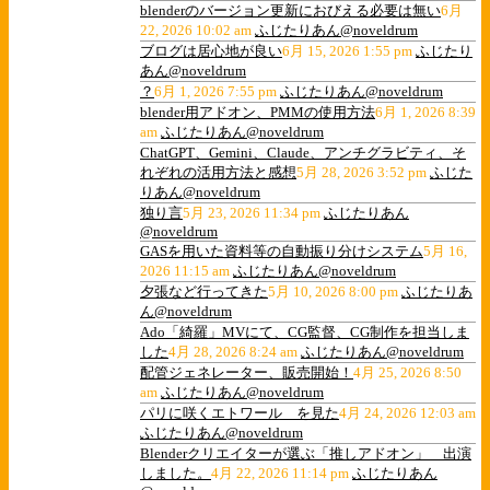
blenderのバージョン更新におびえる必要は無い
6月
22, 2026 10:02 am
ふじたりあん@noveldrum
ブログは居心地が良い
6月 15, 2026 1:55 pm
ふじたり
あん@noveldrum
？
6月 1, 2026 7:55 pm
ふじたりあん@noveldrum
blender用アドオン、PMMの使用方法
6月 1, 2026 8:39
am
ふじたりあん@noveldrum
ChatGPT、Gemini、Claude、アンチグラビティ、そ
れぞれの活用方法と感想
5月 28, 2026 3:52 pm
ふじた
りあん@noveldrum
独り言
5月 23, 2026 11:34 pm
ふじたりあん
@noveldrum
GASを用いた資料等の自動振り分けシステム
5月 16,
2026 11:15 am
ふじたりあん@noveldrum
夕張など行ってきた
5月 10, 2026 8:00 pm
ふじたりあ
ん@noveldrum
Ado「綺羅」MVにて、CG監督、CG制作を担当しま
した
4月 28, 2026 8:24 am
ふじたりあん@noveldrum
配管ジェネレーター、販売開始！
4月 25, 2026 8:50
am
ふじたりあん@noveldrum
パリに咲くエトワール を見た
4月 24, 2026 12:03 am
ふじたりあん@noveldrum
Blenderクリエイターが選ぶ「推しアドオン」 出演
しました。
4月 22, 2026 11:14 pm
ふじたりあん