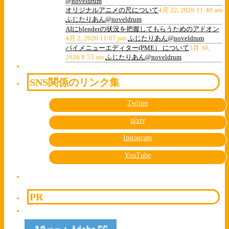
@noveldrum
オリジナルアニメの尺について
4月 22, 2026 11:40 am
ふじたりあん@noveldrum
AIにblenderの状況を把握してもらうためのアドオン
4月 2, 2026 11:07 pm
ふじたりあん@noveldrum
パイメニューエディター(PME） について
3月 30,
2026 8:55 am
ふじたりあん@noveldrum
SNS関係のリンク集
Twitter
pixiv
Instagram
YouTube
PR