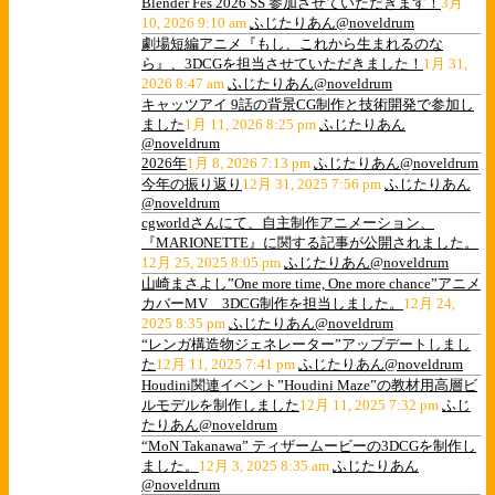
Blender Fes 2026 SS 参加させていただきます！
3月
10, 2026 9:10 am
ふじたりあん@noveldrum
劇場短編アニメ『もし、これから生まれるのな
ら』、3DCGを担当させていただきました！
1月 31,
2026 8:47 am
ふじたりあん@noveldrum
キャッツアイ 9話の背景CG制作と技術開発で参加し
ました
1月 11, 2026 8:25 pm
ふじたりあん
@noveldrum
2026年
1月 8, 2026 7:13 pm
ふじたりあん@noveldrum
今年の振り返り
12月 31, 2025 7:56 pm
ふじたりあん
@noveldrum
cgworldさんにて、自主制作アニメーション、
『MARIONETTE』に関する記事が公開されました。
12月 25, 2025 8:05 pm
ふじたりあん@noveldrum
山崎まさよし”One more time, One more chance”アニメ
カバーMV 3DCG制作を担当しました。
12月 24,
2025 8:35 pm
ふじたりあん@noveldrum
“レンガ構造物ジェネレーター”アップデートしまし
た
12月 11, 2025 7:41 pm
ふじたりあん@noveldrum
Houdini関連イベント”Houdini Maze”の教材用高層ビ
ルモデルを制作しました
12月 11, 2025 7:32 pm
ふじ
たりあん@noveldrum
“MoN Takanawa” ティザームービーの3DCGを制作し
ました。
12月 3, 2025 8:35 am
ふじたりあん
@noveldrum