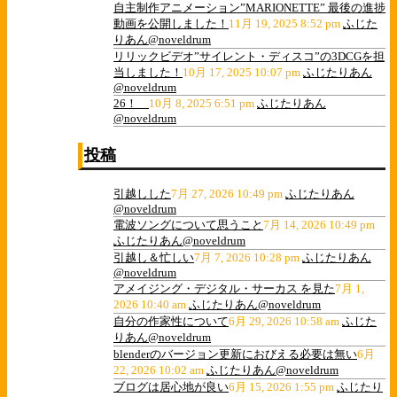
自主制作アニメーション”MARIONETTE” 最後の進捗
動画を公開しました！
11月 19, 2025 8:52 pm
ふじた
りあん@noveldrum
リリックビデオ”サイレント・ディスコ”の3DCGを担
当しました！
10月 17, 2025 10:07 pm
ふじたりあん
@noveldrum
26！
10月 8, 2025 6:51 pm
ふじたりあん
@noveldrum
投稿
引越しした
7月 27, 2026 10:49 pm
ふじたりあん
@noveldrum
電波ソングについて思うこと
7月 14, 2026 10:49 pm
ふじたりあん@noveldrum
引越し＆忙しい
7月 7, 2026 10:28 pm
ふじたりあん
@noveldrum
アメイジング・デジタル・サーカス を見た
7月 1,
2026 10:40 am
ふじたりあん@noveldrum
自分の作家性について
6月 29, 2026 10:58 am
ふじた
りあん@noveldrum
blenderのバージョン更新におびえる必要は無い
6月
22, 2026 10:02 am
ふじたりあん@noveldrum
ブログは居心地が良い
6月 15, 2026 1:55 pm
ふじたり