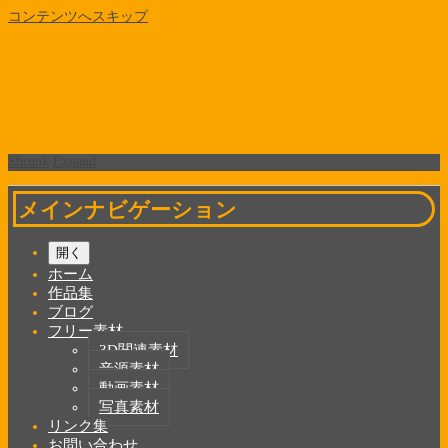
コンテンツへスキップ
Shrunk
Expand
メインナビゲーション
開く
ホーム
作品集
ブログ
フリー素材
3D関連素材
音源素材
動画素材
写真素材
リンク集
お問い合わせ