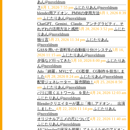
あん@noveldrum
？
6月 1, 2026 7:55 pm
ふじたりあん@noveldrum
blender用アドオン、PMMの使用方法
6月 1, 2026 8:39
am
ふじたりあん@noveldrum
ChatGPT、Gemini、Claude、アンチグラビティ、そ
れぞれの活用方法と感想
5月 28, 2026 3:52 pm
ふじた
りあん@noveldrum
独り言
5月 23, 2026 11:34 pm
ふじたりあん
@noveldrum
GASを用いた資料等の自動振り分けシステム
5月 16,
2026 11:15 am
ふじたりあん@noveldrum
夕張など行ってきた
5月 10, 2026 8:00 pm
ふじたりあ
ん@noveldrum
Ado「綺羅」MVにて、CG監督、CG制作を担当しま
した
4月 28, 2026 8:24 am
ふじたりあん@noveldrum
配管ジェネレーター、販売開始！
4月 25, 2026 8:50
am
ふじたりあん@noveldrum
パリに咲くエトワール を見た
4月 24, 2026 12:03 am
ふじたりあん@noveldrum
Blenderクリエイターが選ぶ「推しアドオン」 出演
しました。
4月 22, 2026 11:14 pm
ふじたりあん
@noveldrum
オリジナルアニメの尺について
4月 22, 2026 11:40 am
ふじたりあん@noveldrum
AIにblenderの状況を把握してもらうためのアドオン