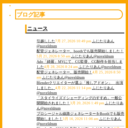
ブログ記事
ニュース
引越しした
7月 27, 2026 10:49 pm
ふじたりあん
@noveldrum
配管ジェネレーター、boothでも販売開始しました！
5月 21, 2026 8:50 am
ふじたりあん@noveldrum
Ado「綺羅」MVにて、CG監督、CG制作を担当しま
した
4月 28, 2026 8:24 am
ふじたりあん@noveldrum
配管ジェネレーター、販売開始！
4月 25, 2026 8:50
am
ふじたりあん@noveldrum
Blenderクリエイターが選ぶ「推しアドオン」 出演
しました。
4月 22, 2026 11:14 pm
ふじたりあん
@noveldrum
「スタイライズドシェーディングのすすめ」一般公
開開始されました！
3月 20, 2026 1:49 pm
ふじたりあ
ん@noveldrum
プロシージャル線路ジェネレーターをBoothでも販売
開始しました！
3月 16, 2026 11:06 am
ふじたりあん
@noveldrum