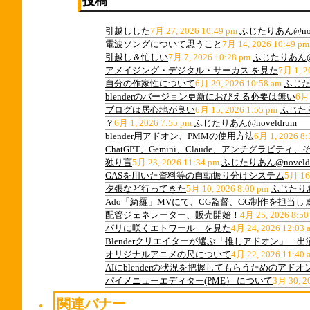
投稿
引越しした
7月 27, 2026 10:49 pm
ふじたりあん@nov
電波ソングについて思うこと
7月 14, 2026 10:49 pm
引越し＆忙しい
7月 7, 2026 10:28 pm
ふじたりあん@n
アメイジング・デジタル・サーカス を見た
7月 1, 2
自分の作家性について
6月 29, 2026 10:58 am
ふじたり
blenderのバージョン更新におびえる必要は無い
6月 
ブログは居心地が良い
6月 15, 2026 1:55 pm
ふじたり
？
6月 1, 2026 7:55 pm
ふじたりあん@noveldrum
blender用アドオン、PMMの使用方法
6月 1, 2026 8:
ChatGPT、Gemini、Claude、アンチグラビ
独り言
5月 23, 2026 11:34 pm
ふじたりあん@noveld
GASを用いた資料等の自動振り分けシステム
5月 16
夕張など行ってきた
5月 10, 2026 8:00 pm
ふじたりあん
Ado「綺羅」MVにて、CG監督、CG制作を担当し
配管ジェネレーター、販売開始！
4月 25, 2026 8:50
パリに咲くエトワール を見た
4月 24, 2026 12:03 
Blenderクリエイターが選ぶ「推しアドオン」 
オリジナルアニメの尺について
4月 22, 2026 11:40 
AIにblenderの状況を把握してもらうためのアドオ
パイメニューエディター(PME） について
3月 30, 2
関連バナー