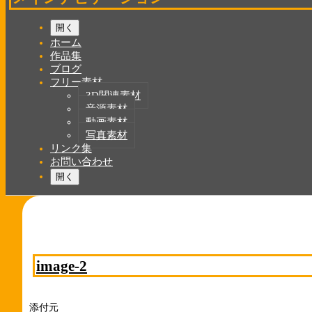
開く
ホーム
作品集
ブログ
フリー素材
3D関連素材
音源素材
動画素材
写真素材
リンク集
お問い合わせ
開く
image-2
添付元