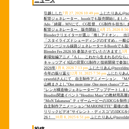
ニュース
引越しした
7月 27, 2026 10:49 pm
ふじたりあん@nov
配管ジェネレーター、boothでも販売開始しました
Ado「綺羅」MVにて、CG監督、CG制作を担当し
配管ジェネレーター、販売開始！
4月 25, 2026 8:50
Blenderクリエイターが選ぶ「推しアドオン」 
「スタイライズドシェーディングのすすめ」一般
プロシージャル線路ジェネレーターをBoothでも
Blender Fes 2026 SS 参加させていただきます！
3月 1
劇場短編アニメ『もし、これから生まれるのなら』
キャッツアイ 9話の背景CG制作と技術開発で参加
2026年
1月 8, 2026 7:13 pm
ふじたりあん@noveldru
今年の振り返り
12月 31, 2025 7:56 pm
ふじたりあん@n
cgworldさんにて、自主制作アニメーション、『M
山崎まさよし”One more time, One more ch
“レンガ構造物ジェネレーター”アップデートしま
Houdini関連イベント”Houdini Maze”の教
“MoN Takanawa” ティザームービーの3DCGを制
自主制作アニメーション”MARIONETTE” 最後
リリックビデオ”サイレント・ディスコ”の3DCG
26！
10月 8, 2025 6:51 pm
ふじたりあん@noveldr