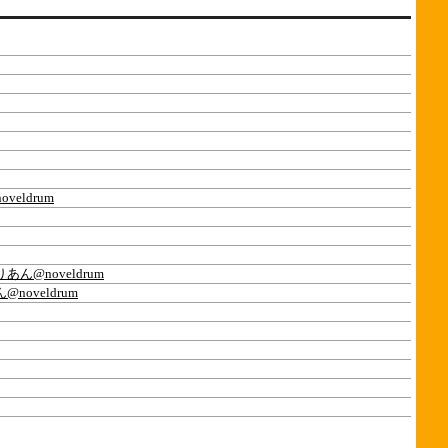
eldrum
あん@noveldrum
noveldrum