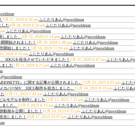
eldrum
！
5月 21, 2026 8:50 am
ふじたりあん@noveldrum
ました
4月 28, 2026 8:24 am
ふじたりあん@noveldrum
 am
ふじたりあん@noveldrum
出演しました。
4月 22, 2026 11:14 pm
ふじたりあん@noveldrum
公開開始されました！
3月 20, 2026 1:49 pm
ふじたりあん@noveldrum
販売開始しました！
3月 16, 2026 11:06 am
ふじたりあん@noveldrum
0, 2026 9:10 am
ふじたりあん@noveldrum
、3DCGを担当させていただきました！
1月 31, 2026 8:47 am
ふじたりあん@nov
しました
1月 11, 2026 8:25 pm
ふじたりあん@noveldrum
m
oveldrum
ARIONETTE』に関する記事が公開されました。
12月 25, 2025 8:05 pm
ふじたり
ance”アニメカバーMV 3DCG制作を担当しました。
12月 24, 2025 8:35 pm
ふじたりあん@
した
12月 11, 2025 7:41 pm
ふじたりあん@noveldrum
材用高層ビルモデルを制作しました
12月 11, 2025 7:32 pm
ふじたりあん@noveldrum
作しました。
12月 3, 2025 8:35 am
ふじたりあん@noveldrum
の進捗動画を公開しました！
11月 19, 2025 8:52 pm
ふじたりあん@noveldrum
を担当しました！
10月 17, 2025 10:07 pm
ふじたりあん@noveldrum
um