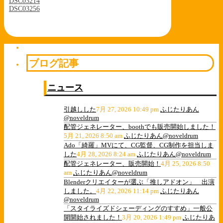
DSC03214
DSC03256
ブログ記事
ニュース
引越しした
7月 27, 2026 10:49 pm
ふじたりあん
@noveldrum
配管ジェネレーター、boothでも販売開始しました！
5月 21, 2026 8:50 am
ふじたりあん@noveldrum
Ado「綺羅」MVにて、CG監督、CG制作を担当しま
した
4月 28, 2026 8:24 am
ふじたりあん@noveldrum
配管ジェネレーター、販売開始！
4月 25, 2026 8:50
am
ふじたりあん@noveldrum
Blenderクリエイターが選ぶ「推しアドオン」 出演
しました。
4月 22, 2026 11:14 pm
ふじたりあん
@noveldrum
「スタイライズドシェーディングのすすめ」一般公
開開始されました！
3月 20, 2026 1:49 pm
ふじたりあ