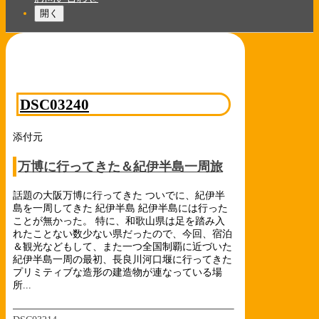
開く
DSC03240
添付元
万博に行ってきた＆紀伊半島一周旅
話題の大阪万博に行ってきた ついでに、紀伊半
島を一周してきた 紀伊半島 紀伊半島には行った
ことが無かった。 特に、和歌山県は足を踏み入
れたことない数少ない県だったので、今回、宿泊
＆観光などもして、また一つ全国制覇に近づいた
紀伊半島一周の最初、長良川河口堰に行ってきた
プリミティブな造形の建造物が連なっている場
所...