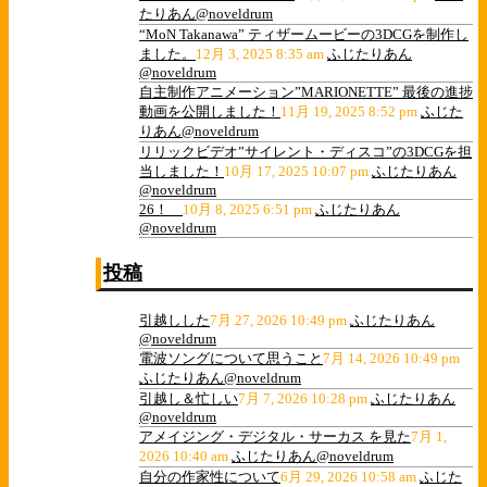
たりあん@noveldrum
“MoN Takanawa” ティザームービーの3DCGを制作し
ました。
12月 3, 2025 8:35 am
ふじたりあん
@noveldrum
自主制作アニメーション”MARIONETTE” 最後の進捗
動画を公開しました！
11月 19, 2025 8:52 pm
ふじた
りあん@noveldrum
リリックビデオ”サイレント・ディスコ”の3DCGを担
当しました！
10月 17, 2025 10:07 pm
ふじたりあん
@noveldrum
26！
10月 8, 2025 6:51 pm
ふじたりあん
@noveldrum
投稿
引越しした
7月 27, 2026 10:49 pm
ふじたりあん
@noveldrum
電波ソングについて思うこと
7月 14, 2026 10:49 pm
ふじたりあん@noveldrum
引越し＆忙しい
7月 7, 2026 10:28 pm
ふじたりあん
@noveldrum
アメイジング・デジタル・サーカス を見た
7月 1,
2026 10:40 am
ふじたりあん@noveldrum
自分の作家性について
6月 29, 2026 10:58 am
ふじた