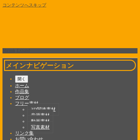
コンテンツへスキップ
Shrunk
Expand
メインナビゲーション
開く
ホーム
作品集
ブログ
フリー素材
3D関連素材
音源素材
動画素材
写真素材
リンク集
お問い合わせ