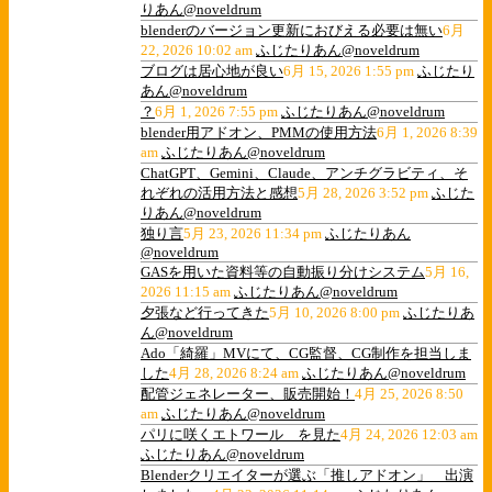
りあん@noveldrum
blenderのバージョン更新におびえる必要は無い
6月
22, 2026 10:02 am
ふじたりあん@noveldrum
ブログは居心地が良い
6月 15, 2026 1:55 pm
ふじたり
あん@noveldrum
？
6月 1, 2026 7:55 pm
ふじたりあん@noveldrum
blender用アドオン、PMMの使用方法
6月 1, 2026 8:39
am
ふじたりあん@noveldrum
ChatGPT、Gemini、Claude、アンチグラビティ、そ
れぞれの活用方法と感想
5月 28, 2026 3:52 pm
ふじた
りあん@noveldrum
独り言
5月 23, 2026 11:34 pm
ふじたりあん
@noveldrum
GASを用いた資料等の自動振り分けシステム
5月 16,
2026 11:15 am
ふじたりあん@noveldrum
夕張など行ってきた
5月 10, 2026 8:00 pm
ふじたりあ
ん@noveldrum
Ado「綺羅」MVにて、CG監督、CG制作を担当しま
した
4月 28, 2026 8:24 am
ふじたりあん@noveldrum
配管ジェネレーター、販売開始！
4月 25, 2026 8:50
am
ふじたりあん@noveldrum
パリに咲くエトワール を見た
4月 24, 2026 12:03 am
ふじたりあん@noveldrum
Blenderクリエイターが選ぶ「推しアドオン」 出演