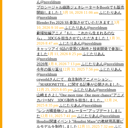
ん@noveldrum
プロシージャル線路ジェネレーターをBoothでも販売
開始しました！
3月 16, 2026 11:06 am
ふじたりあん
@noveldrum
Blender Fes 2026 SS 参加させていただきます！
3月
10, 2026 9:10 am
ふじたりあん@noveldrum
劇場短編アニメ『もし、これから生まれるのな
ら』、3DCGを担当させていただきました！
1月 31,
2026 8:47 am
ふじたりあん@noveldrum
キャッツアイ 9話の背景CG制作と技術開発で参加し
ました
1月 11, 2026 8:25 pm
ふじたりあん
@noveldrum
2026年
1月 8, 2026 7:13 pm
ふじたりあん@noveldrum
今年の振り返り
12月 31, 2025 7:56 pm
ふじたりあん
@noveldrum
cgworldさんにて、自主制作アニメーション、
『MARIONETTE』に関する記事が公開されました。
12月 25, 2025 8:05 pm
ふじたりあん@noveldrum
山崎まさよし”One more time, One more chance”アニメ
カバーMV 3DCG制作を担当しました。
12月 24,
2025 8:35 pm
ふじたりあん@noveldrum
“レンガ構造物ジェネレーター”アップデートしまし
た
12月 11, 2025 7:41 pm
ふじたりあん@noveldrum
Houdini関連イベント”Houdini Maze”の教材用高層ビ
ルモデルを制作しました
12月 11, 2025 7:32 pm
ふじ