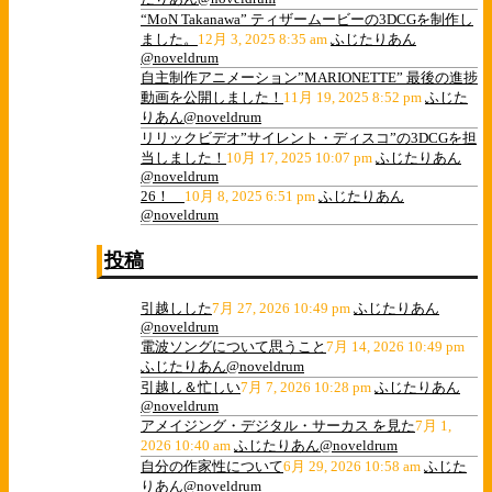
“MoN Takanawa” ティザームービーの3DCGを制作し
ました。
12月 3, 2025 8:35 am
ふじたりあん
@noveldrum
自主制作アニメーション”MARIONETTE” 最後の進捗
動画を公開しました！
11月 19, 2025 8:52 pm
ふじた
りあん@noveldrum
リリックビデオ”サイレント・ディスコ”の3DCGを担
当しました！
10月 17, 2025 10:07 pm
ふじたりあん
@noveldrum
26！
10月 8, 2025 6:51 pm
ふじたりあん
@noveldrum
投稿
引越しした
7月 27, 2026 10:49 pm
ふじたりあん
@noveldrum
電波ソングについて思うこと
7月 14, 2026 10:49 pm
ふじたりあん@noveldrum
引越し＆忙しい
7月 7, 2026 10:28 pm
ふじたりあん
@noveldrum
アメイジング・デジタル・サーカス を見た
7月 1,
2026 10:40 am
ふじたりあん@noveldrum
自分の作家性について
6月 29, 2026 10:58 am
ふじた
りあん@noveldrum