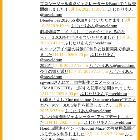
プロシージャル線路ジェネレーターをBoothでも販売
開始しました！
3月 16, 2026 11:06 am
ふじたりあん
@noveldrum
Blender Fes 2026 SS 参加させていただきます！
3月
10, 2026 9:10 am
ふじたりあん@noveldrum
劇場短編アニメ『もし、これから生まれるのな
ら』、3DCGを担当させていただきました！
1月 31,
2026 8:47 am
ふじたりあん@noveldrum
キャッツアイ 9話の背景CG制作と技術開発で参加し
ました
1月 11, 2026 8:25 pm
ふじたりあん
@noveldrum
2026年
1月 8, 2026 7:13 pm
ふじたりあん@noveldrum
今年の振り返り
12月 31, 2025 7:56 pm
ふじたりあん
@noveldrum
cgworldさんにて、自主制作アニメーション、
『MARIONETTE』に関する記事が公開されました。
12月 25, 2025 8:05 pm
ふじたりあん@noveldrum
山崎まさよし”One more time, One more chance”アニメ
カバーMV 3DCG制作を担当しました。
12月 24,
2025 8:35 pm
ふじたりあん@noveldrum
“レンガ構造物ジェネレーター”アップデートしまし
た
12月 11, 2025 7:41 pm
ふじたりあん@noveldrum
Houdini関連イベント”Houdini Maze”の教材用高層ビ
ルモデルを制作しました
12月 11, 2025 7:32 pm
ふじ
たりあん@noveldrum