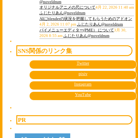
@noveldrum
オリジナルアニメの尺について
4月 22, 2026 11:40 am
ふじたりあん@noveldrum
AIにblenderの状況を把握してもらうためのアドオン
4月 2, 2026 11:07 pm
ふじたりあん@noveldrum
パイメニューエディター(PME） について
3月 30,
2026 8:55 am
ふじたりあん@noveldrum
SNS関係のリンク集
Twitter
pixiv
Instagram
YouTube
PR