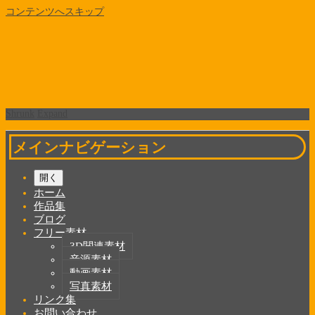
コンテンツへスキップ
Shrunk
Expand
メインナビゲーション
開く
ホーム
作品集
ブログ
フリー素材
3D関連素材
音源素材
動画素材
写真素材
リンク集
お問い合わせ