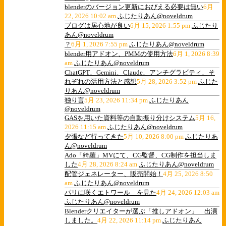
blenderのバージョン更新におびえる必要は無い
6月
22, 2026 10:02 am
ふじたりあん@noveldrum
ブログは居心地が良い
6月 15, 2026 1:55 pm
ふじたり
あん@noveldrum
？
6月 1, 2026 7:55 pm
ふじたりあん@noveldrum
blender用アドオン、PMMの使用方法
6月 1, 2026 8:39
am
ふじたりあん@noveldrum
ChatGPT、Gemini、Claude、アンチグラビティ、そ
れぞれの活用方法と感想
5月 28, 2026 3:52 pm
ふじた
りあん@noveldrum
独り言
5月 23, 2026 11:34 pm
ふじたりあん
@noveldrum
GASを用いた資料等の自動振り分けシステム
5月 16,
2026 11:15 am
ふじたりあん@noveldrum
夕張など行ってきた
5月 10, 2026 8:00 pm
ふじたりあ
ん@noveldrum
Ado「綺羅」MVにて、CG監督、CG制作を担当しま
した
4月 28, 2026 8:24 am
ふじたりあん@noveldrum
配管ジェネレーター、販売開始！
4月 25, 2026 8:50
am
ふじたりあん@noveldrum
パリに咲くエトワール を見た
4月 24, 2026 12:03 am
ふじたりあん@noveldrum
Blenderクリエイターが選ぶ「推しアドオン」 出演
しました。
4月 22, 2026 11:14 pm
ふじたりあん