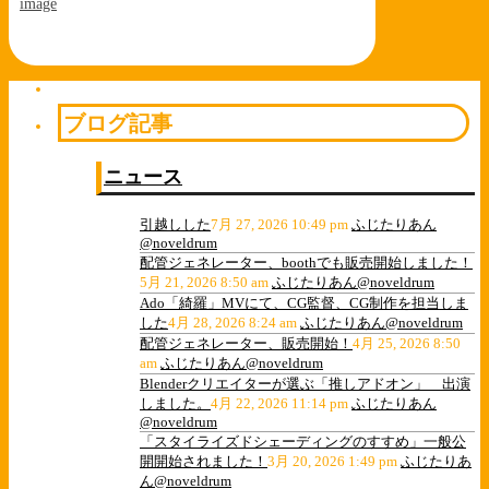
image
ブログ記事
ニュース
引越しした
7月 27, 2026 10:49 pm
ふじたりあん
@noveldrum
配管ジェネレーター、boothでも販売開始しました！
5月 21, 2026 8:50 am
ふじたりあん@noveldrum
Ado「綺羅」MVにて、CG監督、CG制作を担当しま
した
4月 28, 2026 8:24 am
ふじたりあん@noveldrum
配管ジェネレーター、販売開始！
4月 25, 2026 8:50
am
ふじたりあん@noveldrum
Blenderクリエイターが選ぶ「推しアドオン」 出演
しました。
4月 22, 2026 11:14 pm
ふじたりあん
@noveldrum
「スタイライズドシェーディングのすすめ」一般公
開開始されました！
3月 20, 2026 1:49 pm
ふじたりあ
ん@noveldrum