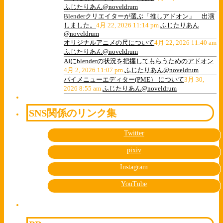
ふじたりあん@noveldrum
Blenderクリエイターが選ぶ「推しアドオン」 出演
しました。
4月 22, 2026 11:14 pm
ふじたりあん
@noveldrum
オリジナルアニメの尺について
4月 22, 2026 11:40 am
ふじたりあん@noveldrum
AIにblenderの状況を把握してもらうためのアドオン
4月 2, 2026 11:07 pm
ふじたりあん@noveldrum
パイメニューエディター(PME） について
3月 30,
2026 8:55 am
ふじたりあん@noveldrum
SNS関係のリンク集
Twitter
pixiv
Instagram
YouTube