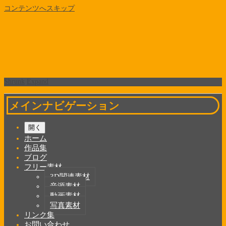
コンテンツへスキップ
Shrunk
Expand
メインナビゲーション
開く
ホーム
作品集
ブログ
フリー素材
3D関連素材
音源素材
動画素材
写真素材
リンク集
お問い合わせ