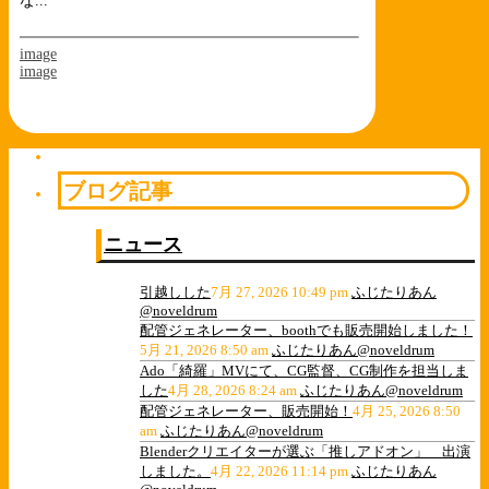
な...
image
image
ブログ記事
ニュース
引越しした
7月 27, 2026 10:49 pm
ふじたりあん
@noveldrum
配管ジェネレーター、boothでも販売開始しました！
5月 21, 2026 8:50 am
ふじたりあん@noveldrum
Ado「綺羅」MVにて、CG監督、CG制作を担当しま
した
4月 28, 2026 8:24 am
ふじたりあん@noveldrum
配管ジェネレーター、販売開始！
4月 25, 2026 8:50
am
ふじたりあん@noveldrum
Blenderクリエイターが選ぶ「推しアドオン」 出演
しました。
4月 22, 2026 11:14 pm
ふじたりあん