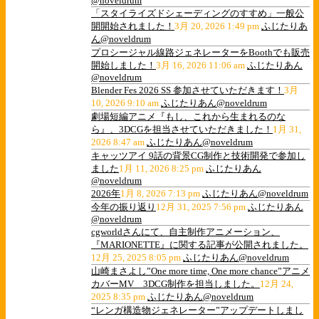
@noveldrum
「スタイライズドシェーディングのすすめ」一般公
開開始されました！
3月 20, 2026 1:49 pm
ふじたりあ
ん@noveldrum
プロシージャル線路ジェネレーターをBoothでも販売
開始しました！
3月 16, 2026 11:06 am
ふじたりあん
@noveldrum
Blender Fes 2026 SS 参加させていただきます！
3月
10, 2026 9:10 am
ふじたりあん@noveldrum
劇場短編アニメ『もし、これから生まれるのな
ら』、3DCGを担当させていただきました！
1月 31,
2026 8:47 am
ふじたりあん@noveldrum
キャッツアイ 9話の背景CG制作と技術開発で参加し
ました
1月 11, 2026 8:25 pm
ふじたりあん
@noveldrum
2026年
1月 8, 2026 7:13 pm
ふじたりあん@noveldrum
今年の振り返り
12月 31, 2025 7:56 pm
ふじたりあん
@noveldrum
cgworldさんにて、自主制作アニメーション、
『MARIONETTE』に関する記事が公開されました。
12月 25, 2025 8:05 pm
ふじたりあん@noveldrum
山崎まさよし”One more time, One more chance”アニメ
カバーMV 3DCG制作を担当しました。
12月 24,
2025 8:35 pm
ふじたりあん@noveldrum
“レンガ構造物ジェネレーター”アップデートしまし