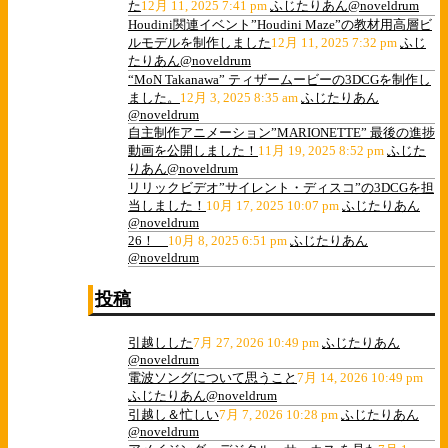
た
12月 11, 2025 7:41 pm
ふじたりあん@noveldrum
Houdini関連イベント”Houdini Maze”の教材用高層ビ
ルモデルを制作しました
12月 11, 2025 7:32 pm
ふじ
たりあん@noveldrum
“MoN Takanawa” ティザームービーの3DCGを制作し
ました。
12月 3, 2025 8:35 am
ふじたりあん
@noveldrum
自主制作アニメーション”MARIONETTE” 最後の進捗
動画を公開しました！
11月 19, 2025 8:52 pm
ふじた
りあん@noveldrum
リリックビデオ”サイレント・ディスコ”の3DCGを担
当しました！
10月 17, 2025 10:07 pm
ふじたりあん
@noveldrum
26！
10月 8, 2025 6:51 pm
ふじたりあん
@noveldrum
投稿
引越しした
7月 27, 2026 10:49 pm
ふじたりあん
@noveldrum
電波ソングについて思うこと
7月 14, 2026 10:49 pm
ふじたりあん@noveldrum
引越し＆忙しい
7月 7, 2026 10:28 pm
ふじたりあん
@noveldrum