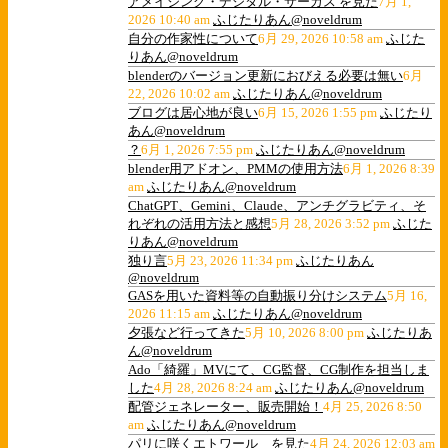
アメイジング・デジタル・サーカス を見た
7月 1,
2026 10:40 am
ふじたりあん@noveldrum
自分の作家性について
6月 29, 2026 10:58 am
ふじた
りあん@noveldrum
blenderのバージョン更新におびえる必要は無い
6月
22, 2026 10:02 am
ふじたりあん@noveldrum
ブログは居心地が良い
6月 15, 2026 1:55 pm
ふじたり
あん@noveldrum
？
6月 1, 2026 7:55 pm
ふじたりあん@noveldrum
blender用アドオン、PMMの使用方法
6月 1, 2026 8:39
am
ふじたりあん@noveldrum
ChatGPT、Gemini、Claude、アンチグラビティ、そ
れぞれの活用方法と感想
5月 28, 2026 3:52 pm
ふじた
りあん@noveldrum
独り言
5月 23, 2026 11:34 pm
ふじたりあん
@noveldrum
GASを用いた資料等の自動振り分けシステム
5月 16,
2026 11:15 am
ふじたりあん@noveldrum
夕張など行ってきた
5月 10, 2026 8:00 pm
ふじたりあ
ん@noveldrum
Ado「綺羅」MVにて、CG監督、CG制作を担当しま
した
4月 28, 2026 8:24 am
ふじたりあん@noveldrum
配管ジェネレーター、販売開始！
4月 25, 2026 8:50
am
ふじたりあん@noveldrum
パリに咲くエトワール を見た
4月 24, 2026 12:03 am