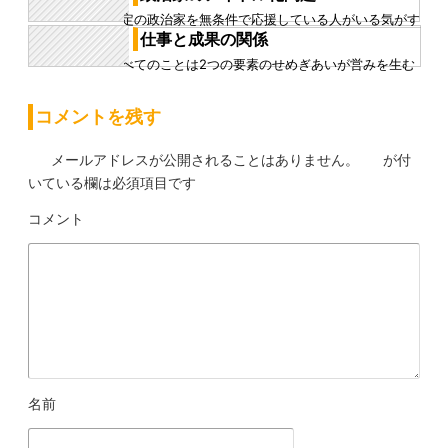
うのは、良い背景につ...
特定の政治家を無条件で応援している人がいる気がす
る 節度を持って関心を持つくらいならいいかもしれな
仕事と成果の関係
いが、 ただ、度を過ぎ...
すべてのことは2つの要素のせめぎあいが営みを生む
その2つの要素の関係性が比例するものだと人は思い込
んでいる気がするが、...
コメントを残す
メールアドレスが公開されることはありません。
が付
いている欄は必須項目です
コメント
※
名前
※