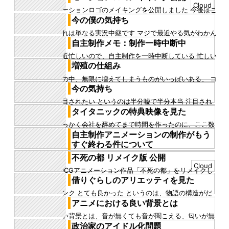
で、法線を簡単にスムースすることができる あまりに
Cloud
モーションロゴのメイキングを公開しました 今後はこ
も便利かつ簡単なので、...
のロゴをトレードマークに、フォトバッシュを創って
今の僕の気持ち
いきます！
これは単なる実況中継です マジで最近やる気がわかん
なぜなら僕は何になりたのかわからなくなったから 監
自主制作メモ：制作一時中断中
督になりたいけど、...
最近忙しいので、自主制作を一時中断している 忙しい
というのはいろいろだ 主に仕事で、 どれくらい忙し
増殖の仕組み
いかというと、会社を...
世の中、無限に増えてしまうものがいっぱいある、 コ
ロナだってそうだし、大腸菌だってそうだし、人間だ
今の気持ち
ってそうだ それらは増...
注目されたい というのは半分嘘で半分本当 注目され
たくない というのは嘘 僕よりも注目されなくていい
タイタニックの特典映像を見た
人が注目されているの...
せっかく会社を辞めてまで時間を作ったのに、ここ数
日は連日顎が痛い そのため、あまりモチベーションが
自主制作アニメーションの制作がもう
上がらず、作業ができな...
すぐ終わる件について
数日後には自主制作アニメーションが完成している予
不死の都 リメイク版 公開
定だ この作品はかれこれ2年くらい前に思いつき、1年
Cloud
3DCGアニメーション作品「不死の都」をリメイクし
くらい本気で作って、...
て公開しました！ この作品は少し前に公開したもので
借りぐらしのアリエッティを見た
すが、この作品のリメ...
リンク とても良かった というのは、物語の構造がだ
動物と、それを追いやる人間という、宮崎駿が好きそ
アニメにおける良い背景とは
うなメッセージをその...
良い背景とは、音が無くても音が聞こえる、匂いが無
くても匂いを感じる そういう背景だと思った ……とい
政治家のアイドル化問題