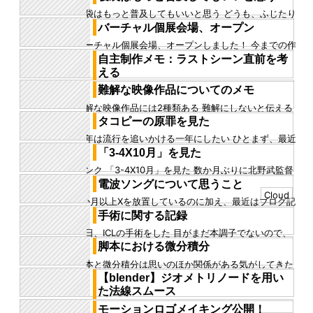
と、進捗報告していいねが...
寝袋はもっと普及してもいいと思う どうも、ふじたり
あんです 僕は1日16時間毎日パソコンをしています 月
バーチャル個展会場、オープン
に1回くらいしか...
バーチャル個展会場、オープンしました！ 今までの作
品を会場に展示しています メタバースならではの展示
自主制作メモ：ラストシーン直前を考
を心掛け、制作しまし...
える
今、ラストに登場する骸骨について考えていた そうし
難解な映像作品についてのメモ
たらいろいろ思いが巡ってきたので文章にして書き記
難解な映像作品には2種類ある 難解にしないと伝える
す まず、骸骨は2人に...
ことができないから難解になってしまった映像作品
タコピーの原罪を見た
か、 難解にしないでも伝...
今年は流行を追いかける一年にしたい ひとまず、最近
は乗り遅れた2025年のコンテンツをチェックしている
「3-4X10月」を見た
その一環として、...
リンク 「3-4X10月」を見た 数か月ぶりに北野武監督
映画を見た シュール とにかくシュールなギャグが多い
電波ソングについて思うこと
印象だった...
Cloud
2か月以上Xを放置しているのに加え、最近はブログ記
事も書いていない というのは、忙しいからだというの
手術に関する記録
はこの前記事にした気...
先日、ICLの手術をした 目がまだ本調子でないので、
手短に書きます いろいろあって、目を良くする手術を
脚本における微分積分
することになった...
脚本と微分積分は思いのほか関係がある気がしてきた
脚本を書く上で一つ心得ておくべき指標に、感情曲線
【blender】ジオメトリノードを用い
というものがある 登場...
た法線スムース
最近のアプデで追加された法線設定ノードを使うこと
モーションロゴメイキング公開！