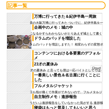
記事一覧
万博に行ってきた＆紀伊半島一周旅
話題の大阪万博に行ってきた ついでに、紀伊半島を一
周してきた 紀伊半島 紀伊半島には行ったことが無か
企画中のメモ：城の中
った。 特に、和歌山...
城になるかすらわからないがとりあえず城として書く
城の内部についてだ 城の内部 城は鉄でできていて、そ
ドラムのパッドを増設した
れらはさびている...
ドラムのパッドを増設しますた！ 相変わらずの変態ポ
ジションです これでパフォーマンスの幅が広がる……
はずです P.S....
コンテンツにおける各要素のデフォル
メ
昨日、大学の友達の家に遊びに行って自主制作の意見
23才の夏休み
を貰った それに関して昨日今日いろいろ考えているの
Cloud
23才の夏休み と言っても僕は一応バイトとしてでは
で、そのことについてま...
あるが働いているので夏休みではない ただ、神聖かま
一番美しい景色＆名古屋に行くことに
ってちゃんとは地元が...
した
高校生の時、おばあちゃんとおばさんが西日本に行く
フルメタルジャケット
というので、途中までついていって、大阪名古屋を一
今日も指が痛くて作業ができないので、フルメタルジ
人徘徊した日に見た景色だ...
ャケットを見た キューブリック監督の作品だというこ
自主制作メモ：進捗報告
とで見て、やはり良かっ...
もうだいぶ進捗報告をしていなかった気がする 進捗報
告するとネタバレになるのでできなかったというの
寝袋はもっと普及してもいいと思う