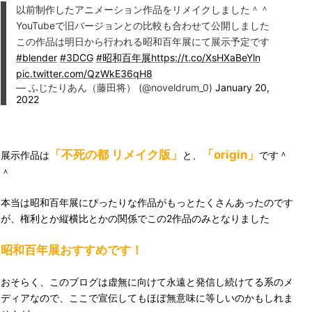
以前制作したアニメーション作品をリメイクしました＾＾
YouTubeで旧バージョンとの比較も合わせて公開しました
この作品は明日から行われる昭和百年展にて展示予定です
#blender
#3DCG
#昭和百年展
https://t.co/XsHXaBeYln
pic.twitter.com/QzWkE36qH8
— ふじたりあん（藤田将） (@noveldrum_0)
January 20,
2022
「不死の都 リメイク版」
「origin」
展示作品は
と、
です＾
＾
本当は昭和百年展にぴったりな作品がもっとたくさんあったのです
が、権利とか縦横比とかの関係でこの2作品のみとなりました
昭和百年展おすすめです！
おそらく、このブログは虚無に向けて永遠と発信し続けてる系のメ
ディアなので、ここで宣伝してもほぼ無意味に等しいのかもしれま