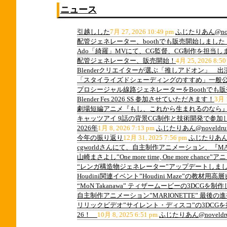
ニュース
引越しした
7月 27, 2026 10:49 pm
ふじたりあん@nov
配管ジェネレーター、boothでも販売開始しました
Ado「綺羅」MVにて、CG監督、CG制作を担当し
配管ジェネレーター、販売開始！
4月 25, 2026 8:50
Blenderクリエイターが選ぶ「推しアドオン」 
「スタイライズドシェーディングのすすめ」一般
プロシージャル線路ジェネレーターをBoothでも
Blender Fes 2026 SS 参加させていただきます！
3月 1
劇場短編アニメ『もし、これから生まれるのなら』
キャッツアイ 9話の背景CG制作と技術開発で参加
2026年
1月 8, 2026 7:13 pm
ふじたりあん@noveldru
今年の振り返り
12月 31, 2025 7:56 pm
ふじたりあん@n
cgworldさんにて、自主制作アニメーション、『M
山崎まさよし”One more time, One more ch
“レンガ構造物ジェネレーター”アップデートしま
Houdini関連イベント”Houdini Maze”の教
“MoN Takanawa” ティザームービーの3DCGを制
自主制作アニメーション”MARIONETTE” 最後
リリックビデオ”サイレント・ディスコ”の3DCG
26！
10月 8, 2025 6:51 pm
ふじたりあん@noveldr