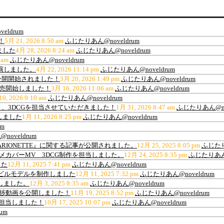
eldrum
！
5月 21, 2026 8:50 am
ふじたりあん@noveldrum
ました
4月 28, 2026 8:24 am
ふじたりあん@noveldrum
 am
ふじたりあん@noveldrum
出演しました。
4月 22, 2026 11:14 pm
ふじたりあん@noveldrum
公開開始されました！
3月 20, 2026 1:49 pm
ふじたりあん@noveldrum
販売開始しました！
3月 16, 2026 11:06 am
ふじたりあん@noveldrum
0, 2026 9:10 am
ふじたりあん@noveldrum
、3DCGを担当させていただきました！
1月 31, 2026 8:47 am
ふじたりあん@nov
しました
1月 11, 2026 8:25 pm
ふじたりあん@noveldrum
m
oveldrum
ARIONETTE』に関する記事が公開されました。
12月 25, 2025 8:05 pm
ふじたり
ance”アニメカバーMV 3DCG制作を担当しました。
12月 24, 2025 8:35 pm
ふじたりあん@
した
12月 11, 2025 7:41 pm
ふじたりあん@noveldrum
材用高層ビルモデルを制作しました
12月 11, 2025 7:32 pm
ふじたりあん@noveldrum
作しました。
12月 3, 2025 8:35 am
ふじたりあん@noveldrum
の進捗動画を公開しました！
11月 19, 2025 8:52 pm
ふじたりあん@noveldrum
を担当しました！
10月 17, 2025 10:07 pm
ふじたりあん@noveldrum
um