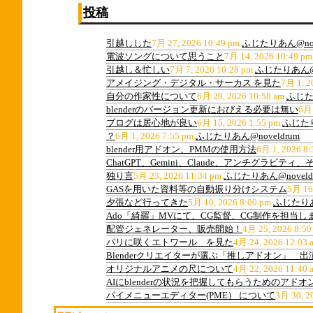
投稿
引越しした
7月 27, 2026 10:49 pm
ふじたりあん@nov
電波ソングについて思うこと
7月 14, 2026 10:49 pm
引越し＆忙しい
7月 7, 2026 10:28 pm
ふじたりあん@n
アメイジング・デジタル・サーカス を見た
7月 1, 2
自分の作家性について
6月 29, 2026 10:58 am
ふじたり
blenderのバージョン更新におびえる必要は無い
6月 
ブログは居心地が良い
6月 15, 2026 1:55 pm
ふじたり
？
6月 1, 2026 7:55 pm
ふじたりあん@noveldrum
blender用アドオン、PMMの使用方法
6月 1, 2026 8:
ChatGPT、Gemini、Claude、アンチグラビ
独り言
5月 23, 2026 11:34 pm
ふじたりあん@noveld
GASを用いた資料等の自動振り分けシステム
5月 16
夕張など行ってきた
5月 10, 2026 8:00 pm
ふじたりあん
Ado「綺羅」MVにて、CG監督、CG制作を担当し
配管ジェネレーター、販売開始！
4月 25, 2026 8:50
パリに咲くエトワール を見た
4月 24, 2026 12:03 
Blenderクリエイターが選ぶ「推しアドオン」 
オリジナルアニメの尺について
4月 22, 2026 11:40 
AIにblenderの状況を把握してもらうためのアドオ
パイメニューエディター(PME） について
3月 30, 2