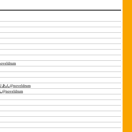
eldrum
あん@noveldrum
noveldrum