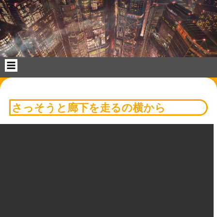
コ
ン
テ
ン
ツ
へ
ス
キ
ッ
プ
さっそうと廊下を走るの横から