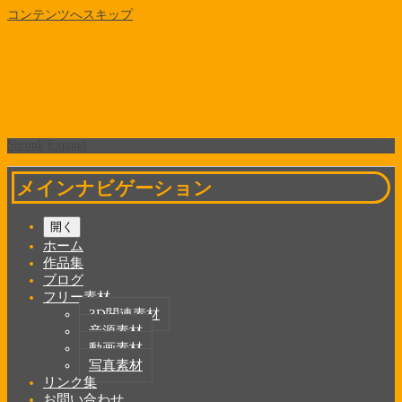
コンテンツへスキップ
Shrunk
Expand
メインナビゲーション
開く
ホーム
作品集
ブログ
フリー素材
3D関連素材
音源素材
動画素材
写真素材
リンク集
お問い合わせ