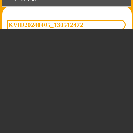
KVID20240405_130512472