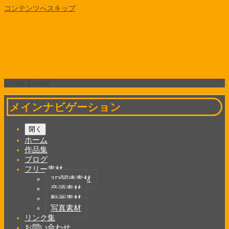
コンテンツへスキップ
Shrunk
Expand
メインナビゲーション
開く
ホーム
作品集
ブログ
フリー素材
3D関連素材
音源素材
動画素材
写真素材
リンク集
お問い合わせ