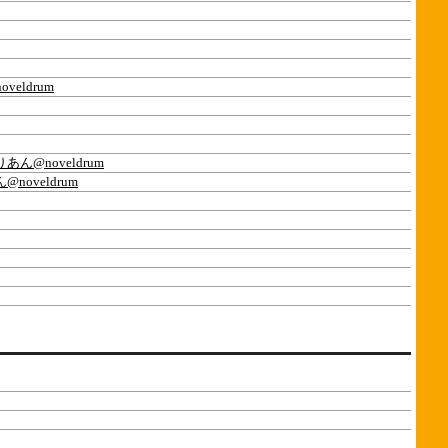
eldrum
あん@noveldrum
noveldrum