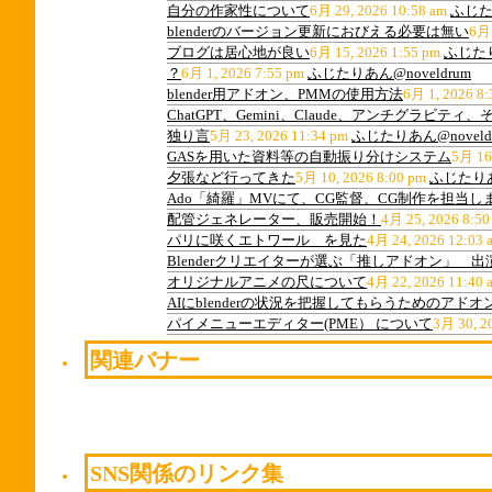
自分の作家性について
6月 29, 2026 10:58 am
ふじたり
blenderのバージョン更新におびえる必要は無い
6月 
ブログは居心地が良い
6月 15, 2026 1:55 pm
ふじたり
？
6月 1, 2026 7:55 pm
ふじたりあん@noveldrum
blender用アドオン、PMMの使用方法
6月 1, 2026 8:
ChatGPT、Gemini、Claude、アンチグラビ
独り言
5月 23, 2026 11:34 pm
ふじたりあん@noveld
GASを用いた資料等の自動振り分けシステム
5月 16
夕張など行ってきた
5月 10, 2026 8:00 pm
ふじたりあん
Ado「綺羅」MVにて、CG監督、CG制作を担当し
配管ジェネレーター、販売開始！
4月 25, 2026 8:50
パリに咲くエトワール を見た
4月 24, 2026 12:03 
Blenderクリエイターが選ぶ「推しアドオン」 
オリジナルアニメの尺について
4月 22, 2026 11:40 
AIにblenderの状況を把握してもらうためのアドオ
パイメニューエディター(PME） について
3月 30, 2
関連バナー
SNS関係のリンク集