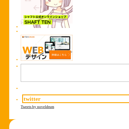
twitter
Tweets by noveldrum