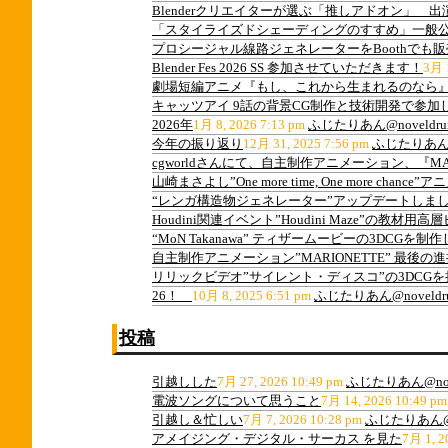
Blenderクリエイターが選ぶ「推しアドオン」 
「スタイライズドシェーディングのすすめ」一般
プロシージャル線路ジェネレーターをBoothでも
Blender Fes 2026 SS 参加させていただきます！
3月 1
劇場短編アニメ『もし、これから生まれるのなら』
キャッツアイ 9話の背景CG制作と技術開発で参加
2026年
1月 8, 2026 7:13 pm
ふじたりあん@noveldru
今年の振り返り
12月 31, 2025 7:56 pm
ふじたりあん@n
cgworldさんにて、自主制作アニメーション、『M
山崎まさよし”One more time, One more ch
“レンガ構造物ジェネレーター”アップデートしま
Houdini関連イベント”Houdini Maze”の教
“MoN Takanawa” ティザームービーの3DCGを制
自主制作アニメーション”MARIONETTE” 最後
リリックビデオ”サイレント・ディスコ”の3DCG
26！
10月 8, 2025 6:51 pm
ふじたりあん@noveldr
投稿
引越しした
7月 27, 2026 10:49 pm
ふじたりあん@nov
電波ソングについて思うこと
7月 14, 2026 10:49 pm
引越し＆忙しい
7月 7, 2026 10:28 pm
ふじたりあん@n
アメイジング・デジタル・サーカス を見た
7月 1, 2