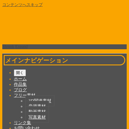
コンテンツへスキップ
Shrunk
Expand
メインナビゲーション
開く
ホーム
作品集
ブログ
フリー素材
3D関連素材
音源素材
動画素材
写真素材
リンク集
お問い合わせ