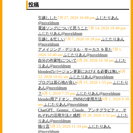
投稿
引越しした
7月 27, 2026 10:49 pm
ふじたりあん
@noveldrum
電波ソングについて思うこと
7月 14, 2026 10:49 pm
ふじたりあん@noveldrum
引越し＆忙しい
7月 7, 2026 10:28 pm
ふじたりあん
@noveldrum
アメイジング・デジタル・サーカス を見た
7月 1,
2026 10:40 am
ふじたりあん@noveldrum
自分の作家性について
6月 29, 2026 10:58 am
ふじた
りあん@noveldrum
blenderのバージョン更新におびえる必要は無い
6月
22, 2026 10:02 am
ふじたりあん@noveldrum
ブログは居心地が良い
6月 15, 2026 1:55 pm
ふじたり
あん@noveldrum
？
6月 1, 2026 7:55 pm
ふじたりあん@noveldrum
blender用アドオン、PMMの使用方法
6月 1, 2026 8:39
am
ふじたりあん@noveldrum
ChatGPT、Gemini、Claude、アンチグラビティ、そ
れぞれの活用方法と感想
5月 28, 2026 3:52 pm
ふじた
りあん@noveldrum
独り言
5月 23, 2026 11:34 pm
ふじたりあん
@noveldrum