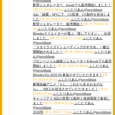
@noveldrum
配管ジェネレーター、boothでも販売開始しました！
5月 21, 2026 8:50 am
ふじたりあん@noveldrum
Ado「綺羅」MVにて、CG監督、CG制作を担当しま
した
4月 28, 2026 8:24 am
ふじたりあん@noveldrum
配管ジェネレーター、販売開始！
4月 25, 2026 8:50
am
ふじたりあん@noveldrum
Blenderクリエイターが選ぶ「推しアドオン」 出演
しました。
4月 22, 2026 11:14 pm
ふじたりあん
@noveldrum
「スタイライズドシェーディングのすすめ」一般公
開開始されました！
3月 20, 2026 1:49 pm
ふじたりあ
ん@noveldrum
プロシージャル線路ジェネレーターをBoothでも販売
開始しました！
3月 16, 2026 11:06 am
ふじたりあん
@noveldrum
Blender Fes 2026 SS 参加させていただきます！
3月
10, 2026 9:10 am
ふじたりあん@noveldrum
劇場短編アニメ『もし、これから生まれるのな
ら』、3DCGを担当させていただきました！
1月 31,
2026 8:47 am
ふじたりあん@noveldrum
キャッツアイ 9話の背景CG制作と技術開発で参加し
ました
1月 11, 2026 8:25 pm
ふじたりあん
@noveldrum
2026年
1月 8, 2026 7:13 pm
ふじたりあん@noveldrum