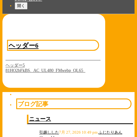
開く
ヘッダー6
ヘッダー5
81HO2bFkBS._AC_UL480_FMwebp_QL65_
ブログ記事
ニュース
引越しした
7月 27, 2026 10:49 pm
ふじたりあん