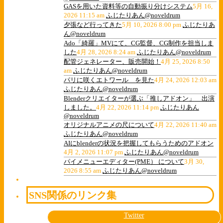
GASを用いた資料等の自動振り分けシステム
5月 16,
2026 11:15 am
ふじたりあん@noveldrum
夕張など行ってきた
5月 10, 2026 8:00 pm
ふじたりあ
ん@noveldrum
Ado「綺羅」MVにて、CG監督、CG制作を担当しま
した
4月 28, 2026 8:24 am
ふじたりあん@noveldrum
配管ジェネレーター、販売開始！
4月 25, 2026 8:50
am
ふじたりあん@noveldrum
パリに咲くエトワール を見た
4月 24, 2026 12:03 am
ふじたりあん@noveldrum
Blenderクリエイターが選ぶ「推しアドオン」 出演
しました。
4月 22, 2026 11:14 pm
ふじたりあん
@noveldrum
オリジナルアニメの尺について
4月 22, 2026 11:40 am
ふじたりあん@noveldrum
AIにblenderの状況を把握してもらうためのアドオン
4月 2, 2026 11:07 pm
ふじたりあん@noveldrum
パイメニューエディター(PME） について
3月 30,
2026 8:55 am
ふじたりあん@noveldrum
SNS関係のリンク集
Twitter