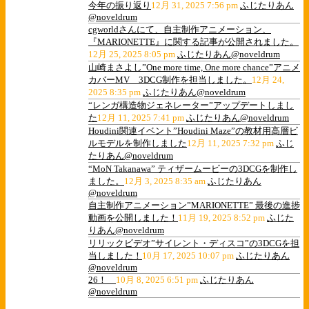
今年の振り返り
12月 31, 2025 7:56 pm
ふじたりあん
@noveldrum
cgworldさんにて、自主制作アニメーション、
『MARIONETTE』に関する記事が公開されました。
12月 25, 2025 8:05 pm
ふじたりあん@noveldrum
山崎まさよし”One more time, One more chance”アニメ
カバーMV 3DCG制作を担当しました。
12月 24,
2025 8:35 pm
ふじたりあん@noveldrum
“レンガ構造物ジェネレーター”アップデートしまし
た
12月 11, 2025 7:41 pm
ふじたりあん@noveldrum
Houdini関連イベント”Houdini Maze”の教材用高層ビ
ルモデルを制作しました
12月 11, 2025 7:32 pm
ふじ
たりあん@noveldrum
“MoN Takanawa” ティザームービーの3DCGを制作し
ました。
12月 3, 2025 8:35 am
ふじたりあん
@noveldrum
自主制作アニメーション”MARIONETTE” 最後の進捗
動画を公開しました！
11月 19, 2025 8:52 pm
ふじた
りあん@noveldrum
リリックビデオ”サイレント・ディスコ”の3DCGを担
当しました！
10月 17, 2025 10:07 pm
ふじたりあん
@noveldrum
26！
10月 8, 2025 6:51 pm
ふじたりあん
@noveldrum