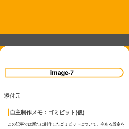
コ
ン
テ
ン
ツ
へ
ス
キ
ッ
プ
image-7
添付元
自主制作メモ：ゴミピット(仮)
この記事では新たに制作したゴミピットについて、今ある設定を