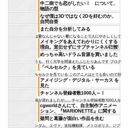
きる苦しみ、定められた運命としての神。それらに対
中二病でも恋がしたい！ について、
する僕自身の解釈の仕方を...
物語の型
（C）虎虎／京都アニメーション／中二病でも製作委
なぜ僕は3Dではなく2Dを好むのか、
員会 2度目の中二恋を見た 前回見たのはもうずいぶん
自問自答
前で、確か、アニオタ...
を今日こそ言語化してやる 長らく僕は、3Dよりも2D
また自分を分析してみる
が好きということをいろいろなところで言ってきた た
僕は鬱なんじゃない 鬱になることで人にやさしくして
だ、それを具体的に...
もらうのを期待しているんだ それもそうだし、鬱にな
メイキングをあえてわかりにくくする
ることが免罪符だとも...
Cloud
理由。宣伝せずにサブチャンネルに投
稿する理由。
めっちゃ高いドラム音源を買いました
僕はメイキングを作る。 メインチャンネルに投稿する
どうも、行く大学を間違えたふじたりあんです ブログ
用の、クリーンなイメージのメイキング動画や、 サブ
とタイピングの練習もかねて、暴露しようかと思いま
「ベルセルク」を見ている
チャンネルに投稿して...
す ……音源を買いまし...
ベルセルクを見ている このアニメはとても良いので別
で記事を書くつもりだが、すでに途中まで見ていて書
アメイジング・デジタル・サーカス を
きたいことがあったので...
見た
過去に見たコンテンツの中でトップレベルに好きな作
チャンネル登録者数1000人～！
品だった アニメだとサニーボーイが好きだが、アメデ
投稿が遅れましたが…… チャンネル登録者数1000人を
ジはそれに加え、不条理...
こえました、ありがとうございます！ 最初は何気なく
cgworldさんにて、自主制作アニメー
始めたチャンネル...
ション、『MARIONETTE』に関する
記事が公開されました。
疑問と葛藤が面白い作品を生む
先日制作終了した自主制作アニメーションの技術的な
ガンダム、エヴァ、攻殻機動隊、メトロポリス、ジブ