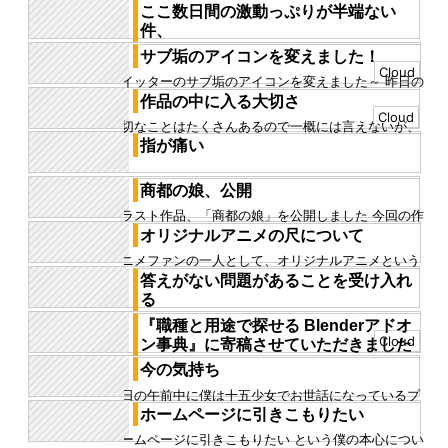
解説、作品に込めたメッセージ等々、掲載されていま
リ作品、ゴジラ、 そういう、世の中に残る名作にはど
ここ数日間の激動っぷりが半端ない
す。 https://c...
こかで、反文明、現在の...
件、
やはり、イベントは重なる物だ 元から決まっていたと
サブ垢のアイコンを変えました！
ある社長さんとのミーティングに重ね、とあるアーテ
Cloud
ツイッターのサブ垢のアイコンを変えました～ 昨日の
ィスト集団からのお誘い...
ことですが。 大学の講義中、暇すぎ容疑者でやること
作品の中に入る大切さ
なかったのでとりあえ...
Cloud
大切なことはたくさんあるので一概には言えないが、
今、その一つを言語化してストックできそうなので、
指が痛い
記事にする 君たちはど...
商都の娘、公開
イラスト作品、「商都の娘」を公開しました 今回の作
品は、僕としては珍しい要素を積極的に入れてみまし
オリジナルアニメの尺について
た １つ目が褐色の肌、...
アニメファンの一人として、オリジナルアニメという
のは文化として盛り上がってほしい アニメが漫画や小
答えがない問題があることを受け入れ
説のメディア展開の一段...
る
生きていれば、答えのない問題が時折現れる そして、
『職種と用途で探せる Blenderアドオ
これを人間は認めようとしない だから今日もいろいろ
Cloud
ン事典』に寄稿させていただきました
なところで殺伐とした...
『職種と用途で探せる Blenderアドオン事典』に寄稿
今の気持ち
させていただきました！ 定番アドオンからマニアック
今日の午前中に僕は十五少女でお世話になっているプ
なアドオンまで...
ロデューサーに脚本やプロットのアイデアをお送りし
ホームページに引きこもりたい
た そしてミーティング2...
ホームページに引きこもりたい という僕の本心につい