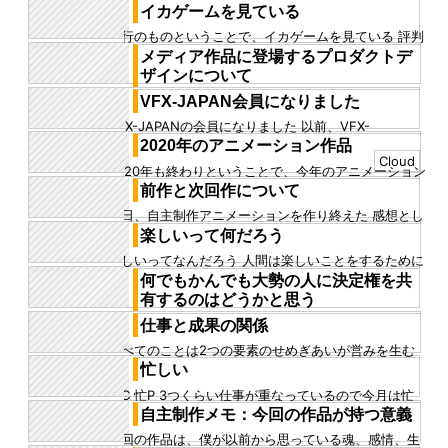
イカゲームを見ている
流行のものということで、イカゲームを見ている 評判
通り、楽しく、先が気になる展開が目白押しな感じが
メディア作品に登場するプロダクトデ
テクニカルだ やはり、...
ザインについて
今、自主制作をしていて強烈に感じることがある メデ
VFX-JAPAN会員になりました
ィア作品のプロダクトデザインには必ず、物理法則あ
VFX-JAPANの会員になりました 以前、VFX-
るいは人間科学的な裏付...
JAPAN2023の優秀賞を受賞してから、団体のことを
2020年のアニメーション作品
知りました 会...
Cloud
2020年も終わりということで、今年のアニメーション
作品を4つ、まとめてみました ツイート用に選定した
前作と次回作について
ものなので、完成度...
先日、自主制作アニメーションを作り終えた 感想とし
ては、好き勝手作れたという点でとても良い作品だと
楽しいって何だろう
思ったし、 仮に僕が今...
楽しいってなんだろう 人間は楽しいことをするために
生きている その楽しさは人それぞれで、旅をするのが
何でもかんでも大勢の人に決定権を共
楽しい人、好きなこと...
有するのはどうかと思う
何でもかんでも大勢の人に決定権を共有するのはどう
仕事と成果の関係
かと思う 大数の法則という、僕が信仰している法則が
すべてのことは2つの要素のせめぎあいが営みを生む
あるが、 それによると...
その2つの要素の関係性が比例するものだと人は思い込
忙しい
んでいる気がするが、...
忙C 忙P 3つくらい仕事が重なっているので今月は忙
しい
自主制作メモ：今回の作品が持つ意義
今回の作品は、僕が以前から思っている魂、感情、生