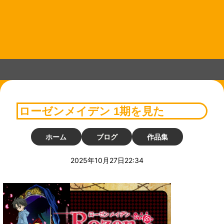
コ
ン
テ
ン
ツ
へ
ス
キ
ッ
プ
ローゼンメイデン 1期を見た
ホーム
ブログ
作品集
2025年10月27日22:34