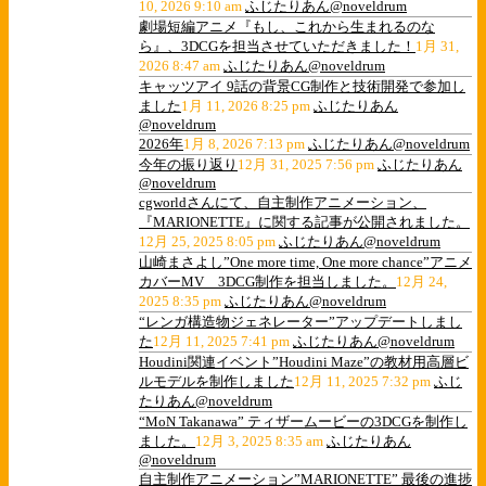
10, 2026 9:10 am
ふじたりあん@noveldrum
劇場短編アニメ『もし、これから生まれるのな
ら』、3DCGを担当させていただきました！
1月 31,
2026 8:47 am
ふじたりあん@noveldrum
キャッツアイ 9話の背景CG制作と技術開発で参加し
ました
1月 11, 2026 8:25 pm
ふじたりあん
@noveldrum
2026年
1月 8, 2026 7:13 pm
ふじたりあん@noveldrum
今年の振り返り
12月 31, 2025 7:56 pm
ふじたりあん
@noveldrum
cgworldさんにて、自主制作アニメーション、
『MARIONETTE』に関する記事が公開されました。
12月 25, 2025 8:05 pm
ふじたりあん@noveldrum
山崎まさよし”One more time, One more chance”アニメ
カバーMV 3DCG制作を担当しました。
12月 24,
2025 8:35 pm
ふじたりあん@noveldrum
“レンガ構造物ジェネレーター”アップデートしまし
た
12月 11, 2025 7:41 pm
ふじたりあん@noveldrum
Houdini関連イベント”Houdini Maze”の教材用高層ビ
ルモデルを制作しました
12月 11, 2025 7:32 pm
ふじ
たりあん@noveldrum
“MoN Takanawa” ティザームービーの3DCGを制作し
ました。
12月 3, 2025 8:35 am
ふじたりあん
@noveldrum
自主制作アニメーション”MARIONETTE” 最後の進捗