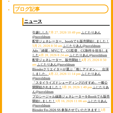
ブログ記事
ニュース
引越しした
7月 27, 2026 10:49 pm
ふじたりあん
@noveldrum
配管ジェネレーター、boothでも販売開始しました！
5月 21, 2026 8:50 am
ふじたりあん@noveldrum
Ado「綺羅」MVにて、CG監督、CG制作を担当しま
した
4月 28, 2026 8:24 am
ふじたりあん@noveldrum
配管ジェネレーター、販売開始！
4月 25, 2026 8:50
am
ふじたりあん@noveldrum
Blenderクリエイターが選ぶ「推しアドオン」 出演
しました。
4月 22, 2026 11:14 pm
ふじたりあん
@noveldrum
「スタイライズドシェーディングのすすめ」一般公
開開始されました！
3月 20, 2026 1:49 pm
ふじたりあ
ん@noveldrum
プロシージャル線路ジェネレーターをBoothでも販売
開始しました！
3月 16, 2026 11:06 am
ふじたりあん
@noveldrum
Blender Fes 2026 SS 参加させていただきます！
3月