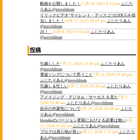
動画を公開しました！
11月 19, 2025 8:52 pm
ふじた
りあん@noveldrum
リリックビデオ”サイレント・ディスコ”の3DCGを担
当しました！
10月 17, 2025 10:07 pm
ふじたりあん
@noveldrum
26！
10月 8, 2025 6:51 pm
ふじたりあん
@noveldrum
投稿
引越しした
7月 27, 2026 10:49 pm
ふじたりあん
@noveldrum
電波ソングについて思うこと
7月 14, 2026 10:49 pm
ふじたりあん@noveldrum
引越し＆忙しい
7月 7, 2026 10:28 pm
ふじたりあん
@noveldrum
アメイジング・デジタル・サーカス を見た
7月 1,
2026 10:40 am
ふじたりあん@noveldrum
自分の作家性について
6月 29, 2026 10:58 am
ふじた
りあん@noveldrum
blenderのバージョン更新におびえる必要は無い
6月
22, 2026 10:02 am
ふじたりあん@noveldrum
ブログは居心地が良い
6月 15, 2026 1:55 pm
ふじたり
あん@noveldrum