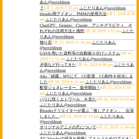
あん@noveldrum
？
6月 1, 2026 7:55 pm
ふじたりあん@noveldrum
blender用アドオン、PMMの使用方法
6月 1, 2026 8:39
am
ふじたりあん@noveldrum
ChatGPT、Gemini、Claude、アンチグラビティ、そ
れぞれの活用方法と感想
5月 28, 2026 3:52 pm
ふじた
りあん@noveldrum
独り言
5月 23, 2026 11:34 pm
ふじたりあん
@noveldrum
GASを用いた資料等の自動振り分けシステム
5月 16,
2026 11:15 am
ふじたりあん@noveldrum
夕張など行ってきた
5月 10, 2026 8:00 pm
ふじたりあ
ん@noveldrum
Ado「綺羅」MVにて、CG監督、CG制作を担当しま
した
4月 28, 2026 8:24 am
ふじたりあん@noveldrum
配管ジェネレーター、販売開始！
4月 25, 2026 8:50
am
ふじたりあん@noveldrum
パリに咲くエトワール を見た
4月 24, 2026 12:03 am
ふじたりあん@noveldrum
Blenderクリエイターが選ぶ「推しアドオン」 出演
しました。
4月 22, 2026 11:14 pm
ふじたりあん
@noveldrum
オリジナルアニメの尺について
4月 22, 2026 11:40 am
ふじたりあん@noveldrum
AIにblenderの状況を把握してもらうためのアドオン