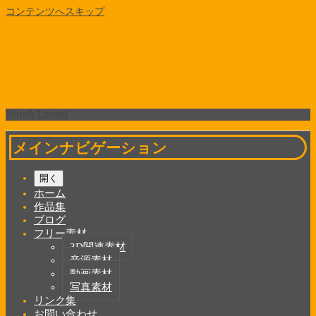
コンテンツへスキップ
Shrunk
Expand
メインナビゲーション
開く
ホーム
作品集
ブログ
フリー素材
3D関連素材
音源素材
動画素材
写真素材
リンク集
お問い合わせ