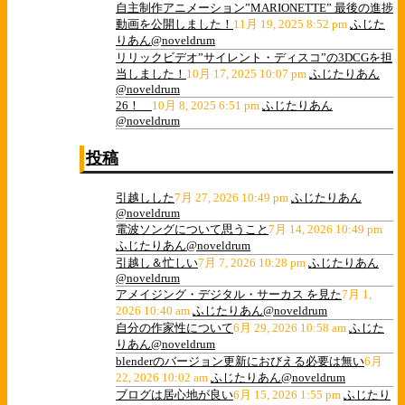
自主制作アニメーション”MARIONETTE” 最後の進捗
動画を公開しました！
11月 19, 2025 8:52 pm
ふじた
りあん@noveldrum
リリックビデオ”サイレント・ディスコ”の3DCGを担
当しました！
10月 17, 2025 10:07 pm
ふじたりあん
@noveldrum
26！
10月 8, 2025 6:51 pm
ふじたりあん
@noveldrum
投稿
引越しした
7月 27, 2026 10:49 pm
ふじたりあん
@noveldrum
電波ソングについて思うこと
7月 14, 2026 10:49 pm
ふじたりあん@noveldrum
引越し＆忙しい
7月 7, 2026 10:28 pm
ふじたりあん
@noveldrum
アメイジング・デジタル・サーカス を見た
7月 1,
2026 10:40 am
ふじたりあん@noveldrum
自分の作家性について
6月 29, 2026 10:58 am
ふじた
りあん@noveldrum
blenderのバージョン更新におびえる必要は無い
6月
22, 2026 10:02 am
ふじたりあん@noveldrum
ブログは居心地が良い
6月 15, 2026 1:55 pm
ふじたり