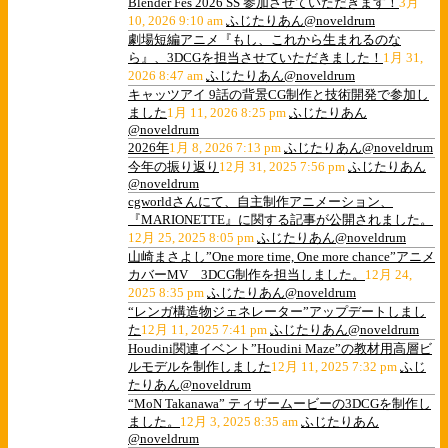
Blender Fes 2026 SS 参加させていただきます！
3月
10, 2026 9:10 am
ふじたりあん@noveldrum
劇場短編アニメ『もし、これから生まれるのな
ら』、3DCGを担当させていただきました！
1月 31,
2026 8:47 am
ふじたりあん@noveldrum
キャッツアイ 9話の背景CG制作と技術開発で参加し
ました
1月 11, 2026 8:25 pm
ふじたりあん
@noveldrum
2026年
1月 8, 2026 7:13 pm
ふじたりあん@noveldrum
今年の振り返り
12月 31, 2025 7:56 pm
ふじたりあん
@noveldrum
cgworldさんにて、自主制作アニメーション、
『MARIONETTE』に関する記事が公開されました。
12月 25, 2025 8:05 pm
ふじたりあん@noveldrum
山崎まさよし”One more time, One more chance”アニメ
カバーMV 3DCG制作を担当しました。
12月 24,
2025 8:35 pm
ふじたりあん@noveldrum
“レンガ構造物ジェネレーター”アップデートしまし
た
12月 11, 2025 7:41 pm
ふじたりあん@noveldrum
Houdini関連イベント”Houdini Maze”の教材用高層ビ
ルモデルを制作しました
12月 11, 2025 7:32 pm
ふじ
たりあん@noveldrum
“MoN Takanawa” ティザームービーの3DCGを制作し
ました。
12月 3, 2025 8:35 am
ふじたりあん
@noveldrum