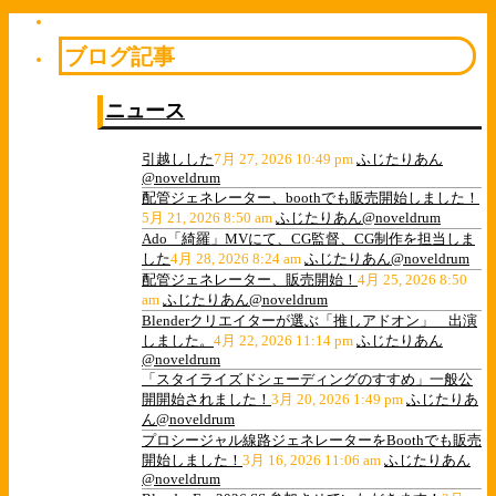
ブログ記事
ニュース
引越しした
7月 27, 2026 10:49 pm
ふじたりあん
@noveldrum
配管ジェネレーター、boothでも販売開始しました！
5月 21, 2026 8:50 am
ふじたりあん@noveldrum
Ado「綺羅」MVにて、CG監督、CG制作を担当しま
した
4月 28, 2026 8:24 am
ふじたりあん@noveldrum
配管ジェネレーター、販売開始！
4月 25, 2026 8:50
am
ふじたりあん@noveldrum
Blenderクリエイターが選ぶ「推しアドオン」 出演
しました。
4月 22, 2026 11:14 pm
ふじたりあん
@noveldrum
「スタイライズドシェーディングのすすめ」一般公
開開始されました！
3月 20, 2026 1:49 pm
ふじたりあ
ん@noveldrum
プロシージャル線路ジェネレーターをBoothでも販売
開始しました！
3月 16, 2026 11:06 am
ふじたりあん
@noveldrum