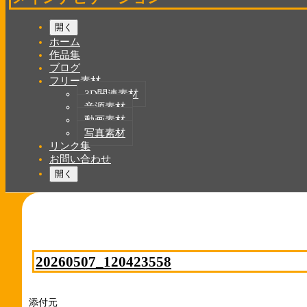
開く
ホーム
作品集
ブログ
フリー素材
3D関連素材
音源素材
動画素材
写真素材
リンク集
お問い合わせ
開く
20260507_120423558
添付元