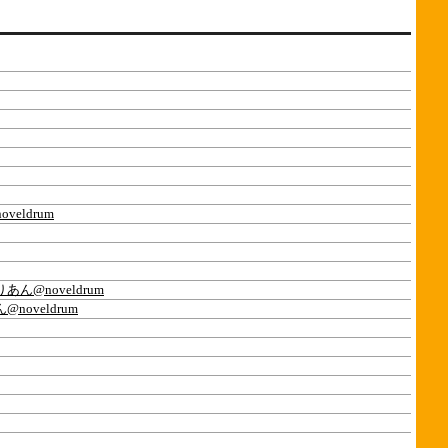
eldrum
あん@noveldrum
noveldrum