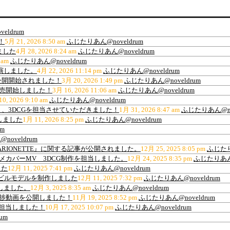
eldrum
！
5月 21, 2026 8:50 am
ふじたりあん@noveldrum
ました
4月 28, 2026 8:24 am
ふじたりあん@noveldrum
 am
ふじたりあん@noveldrum
出演しました。
4月 22, 2026 11:14 pm
ふじたりあん@noveldrum
公開開始されました！
3月 20, 2026 1:49 pm
ふじたりあん@noveldrum
販売開始しました！
3月 16, 2026 11:06 am
ふじたりあん@noveldrum
0, 2026 9:10 am
ふじたりあん@noveldrum
、3DCGを担当させていただきました！
1月 31, 2026 8:47 am
ふじたりあん@nov
しました
1月 11, 2026 8:25 pm
ふじたりあん@noveldrum
m
oveldrum
ARIONETTE』に関する記事が公開されました。
12月 25, 2025 8:05 pm
ふじたり
ance”アニメカバーMV 3DCG制作を担当しました。
12月 24, 2025 8:35 pm
ふじたりあん@
した
12月 11, 2025 7:41 pm
ふじたりあん@noveldrum
材用高層ビルモデルを制作しました
12月 11, 2025 7:32 pm
ふじたりあん@noveldrum
作しました。
12月 3, 2025 8:35 am
ふじたりあん@noveldrum
の進捗動画を公開しました！
11月 19, 2025 8:52 pm
ふじたりあん@noveldrum
を担当しました！
10月 17, 2025 10:07 pm
ふじたりあん@noveldrum
um