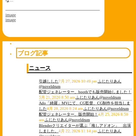
な...
image
image
ブログ記事
ニュース
引越しした
7月 27, 2026 10:49 pm
ふじたりあん
@noveldrum
配管ジェネレーター、boothでも販売開始しました！
5月 21, 2026 8:50 am
ふじたりあん@noveldrum
Ado「綺羅」MVにて、CG監督、CG制作を担当しま
した
4月 28, 2026 8:24 am
ふじたりあん@noveldrum
配管ジェネレーター、販売開始！
4月 25, 2026 8:50
am
ふじたりあん@noveldrum
Blenderクリエイターが選ぶ「推しアドオン」 出演
しました。
4月 22, 2026 11:14 pm
ふじたりあん