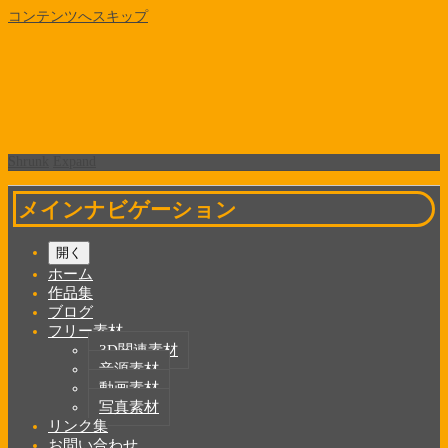
コンテンツへスキップ
Shrunk
Expand
メインナビゲーション
開く
ホーム
作品集
ブログ
フリー素材
3D関連素材
音源素材
動画素材
写真素材
リンク集
お問い合わせ