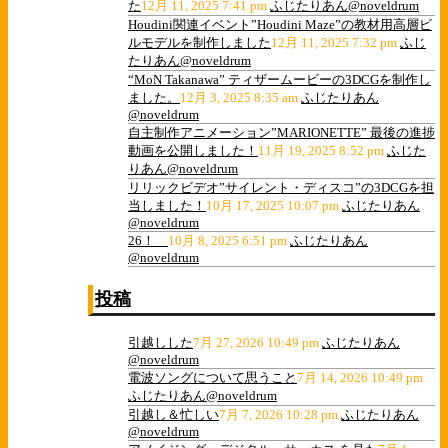
た
12月 11, 2025 7:41 pm
ふじたりあん@noveldrum
Houdini関連イベント”Houdini Maze”の教材用高層ビ
ルモデルを制作しました
12月 11, 2025 7:32 pm
ふじ
たりあん@noveldrum
“MoN Takanawa” ティザームービーの3DCGを制作し
ました。
12月 3, 2025 8:35 am
ふじたりあん
@noveldrum
自主制作アニメーション”MARIONETTE” 最後の進捗
動画を公開しました！
11月 19, 2025 8:52 pm
ふじた
りあん@noveldrum
リリックビデオ”サイレント・ディスコ”の3DCGを担
当しました！
10月 17, 2025 10:07 pm
ふじたりあん
@noveldrum
26！
10月 8, 2025 6:51 pm
ふじたりあん
@noveldrum
投稿
引越しした
7月 27, 2026 10:49 pm
ふじたりあん
@noveldrum
電波ソングについて思うこと
7月 14, 2026 10:49 pm
ふじたりあん@noveldrum
引越し＆忙しい
7月 7, 2026 10:28 pm
ふじたりあん
@noveldrum