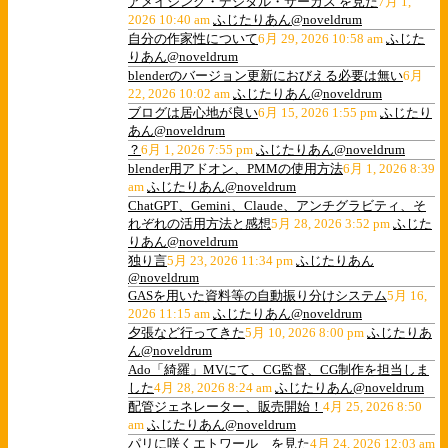
アメイジング・デジタル・サーカス を見た
7月 1,
2026 10:40 am
ふじたりあん@noveldrum
自分の作家性について
6月 29, 2026 10:58 am
ふじた
りあん@noveldrum
blenderのバージョン更新におびえる必要は無い
6月
22, 2026 10:02 am
ふじたりあん@noveldrum
ブログは居心地が良い
6月 15, 2026 1:55 pm
ふじたり
あん@noveldrum
？
6月 1, 2026 7:55 pm
ふじたりあん@noveldrum
blender用アドオン、PMMの使用方法
6月 1, 2026 8:39
am
ふじたりあん@noveldrum
ChatGPT、Gemini、Claude、アンチグラビティ、そ
れぞれの活用方法と感想
5月 28, 2026 3:52 pm
ふじた
りあん@noveldrum
独り言
5月 23, 2026 11:34 pm
ふじたりあん
@noveldrum
GASを用いた資料等の自動振り分けシステム
5月 16,
2026 11:15 am
ふじたりあん@noveldrum
夕張など行ってきた
5月 10, 2026 8:00 pm
ふじたりあ
ん@noveldrum
Ado「綺羅」MVにて、CG監督、CG制作を担当しま
した
4月 28, 2026 8:24 am
ふじたりあん@noveldrum
配管ジェネレーター、販売開始！
4月 25, 2026 8:50
am
ふじたりあん@noveldrum
パリに咲くエトワール を見た
4月 24, 2026 12:03 am