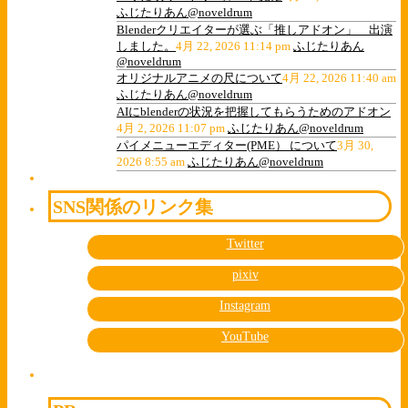
ふじたりあん@noveldrum
Blenderクリエイターが選ぶ「推しアドオン」 出演
しました。
4月 22, 2026 11:14 pm
ふじたりあん
@noveldrum
オリジナルアニメの尺について
4月 22, 2026 11:40 am
ふじたりあん@noveldrum
AIにblenderの状況を把握してもらうためのアドオン
4月 2, 2026 11:07 pm
ふじたりあん@noveldrum
パイメニューエディター(PME） について
3月 30,
2026 8:55 am
ふじたりあん@noveldrum
SNS関係のリンク集
Twitter
pixiv
Instagram
YouTube