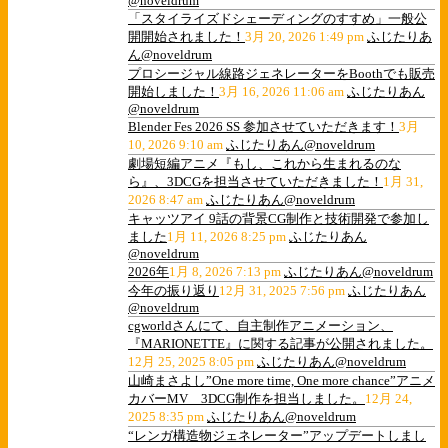
@noveldrum
「スタイライズドシェーディングのすすめ」一般公
開開始されました！
3月 20, 2026 1:49 pm
ふじたりあ
ん@noveldrum
プロシージャル線路ジェネレーターをBoothでも販売
開始しました！
3月 16, 2026 11:06 am
ふじたりあん
@noveldrum
Blender Fes 2026 SS 参加させていただきます！
3月
10, 2026 9:10 am
ふじたりあん@noveldrum
劇場短編アニメ『もし、これから生まれるのな
ら』、3DCGを担当させていただきました！
1月 31,
2026 8:47 am
ふじたりあん@noveldrum
キャッツアイ 9話の背景CG制作と技術開発で参加し
ました
1月 11, 2026 8:25 pm
ふじたりあん
@noveldrum
2026年
1月 8, 2026 7:13 pm
ふじたりあん@noveldrum
今年の振り返り
12月 31, 2025 7:56 pm
ふじたりあん
@noveldrum
cgworldさんにて、自主制作アニメーション、
『MARIONETTE』に関する記事が公開されました。
12月 25, 2025 8:05 pm
ふじたりあん@noveldrum
山崎まさよし”One more time, One more chance”アニメ
カバーMV 3DCG制作を担当しました。
12月 24,
2025 8:35 pm
ふじたりあん@noveldrum
“レンガ構造物ジェネレーター”アップデートしまし