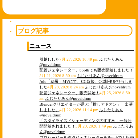
ブログ記事
ニュース
引越しした
7月 27, 2026 10:49 pm
ふじたりあん
@noveldrum
配管ジェネレーター、boothでも販売開始しました！
5月 21, 2026 8:50 am
ふじたりあん@noveldrum
Ado「綺羅」MVにて、CG監督、CG制作を担当しま
した
4月 28, 2026 8:24 am
ふじたりあん@noveldrum
配管ジェネレーター、販売開始！
4月 25, 2026 8:50
am
ふじたりあん@noveldrum
Blenderクリエイターが選ぶ「推しアドオン」 出演
しました。
4月 22, 2026 11:14 pm
ふじたりあん
@noveldrum
「スタイライズドシェーディングのすすめ」一般公
開開始されました！
3月 20, 2026 1:49 pm
ふじたりあ
ん@noveldrum
プロシージャル線路ジェネレーターをBoothでも販売