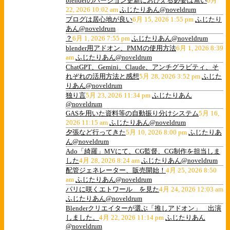
blenderのバージョン更新におびえる必要は無い
6月
22, 2026 10:02 am
ふじたりあん@noveldrum
ブログは居心地が良い
6月 15, 2026 1:55 pm
ふじたり
あん@noveldrum
？
6月 1, 2026 7:55 pm
ふじたりあん@noveldrum
blender用アドオン、PMMの使用方法
6月 1, 2026 8:39
am
ふじたりあん@noveldrum
ChatGPT、Gemini、Claude、アンチグラビティ、そ
れぞれの活用方法と感想
5月 28, 2026 3:52 pm
ふじた
りあん@noveldrum
独り言
5月 23, 2026 11:34 pm
ふじたりあん
@noveldrum
GASを用いた資料等の自動振り分けシステム
5月 16,
2026 11:15 am
ふじたりあん@noveldrum
夕張など行ってきた
5月 10, 2026 8:00 pm
ふじたりあ
ん@noveldrum
Ado「綺羅」MVにて、CG監督、CG制作を担当しま
した
4月 28, 2026 8:24 am
ふじたりあん@noveldrum
配管ジェネレーター、販売開始！
4月 25, 2026 8:50
am
ふじたりあん@noveldrum
パリに咲くエトワール を見た
4月 24, 2026 12:03 am
ふじたりあん@noveldrum
Blenderクリエイターが選ぶ「推しアドオン」 出演
しました。
4月 22, 2026 11:14 pm
ふじたりあん
@noveldrum