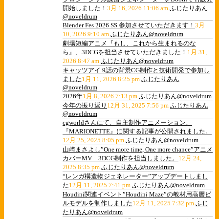
開始しました！
3月 16, 2026 11:06 am
ふじたりあん
@noveldrum
Blender Fes 2026 SS 参加させていただきます！
3月
10, 2026 9:10 am
ふじたりあん@noveldrum
劇場短編アニメ『もし、これから生まれるのな
ら』、3DCGを担当させていただきました！
1月 31,
2026 8:47 am
ふじたりあん@noveldrum
キャッツアイ 9話の背景CG制作と技術開発で参加し
ました
1月 11, 2026 8:25 pm
ふじたりあん
@noveldrum
2026年
1月 8, 2026 7:13 pm
ふじたりあん@noveldrum
今年の振り返り
12月 31, 2025 7:56 pm
ふじたりあん
@noveldrum
cgworldさんにて、自主制作アニメーション、
『MARIONETTE』に関する記事が公開されました。
12月 25, 2025 8:05 pm
ふじたりあん@noveldrum
山崎まさよし”One more time, One more chance”アニメ
カバーMV 3DCG制作を担当しました。
12月 24,
2025 8:35 pm
ふじたりあん@noveldrum
“レンガ構造物ジェネレーター”アップデートしまし
た
12月 11, 2025 7:41 pm
ふじたりあん@noveldrum
Houdini関連イベント”Houdini Maze”の教材用高層ビ
ルモデルを制作しました
12月 11, 2025 7:32 pm
ふじ
たりあん@noveldrum