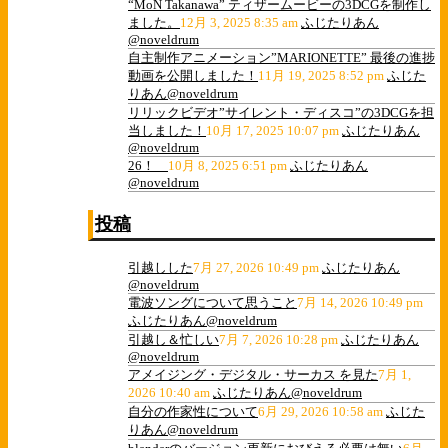
“MoN Takanawa” ティザームービーの3DCGを制作し
ました。
12月 3, 2025 8:35 am
ふじたりあん
@noveldrum
自主制作アニメーション”MARIONETTE” 最後の進捗
動画を公開しました！
11月 19, 2025 8:52 pm
ふじた
りあん@noveldrum
リリックビデオ”サイレント・ディスコ”の3DCGを担
当しました！
10月 17, 2025 10:07 pm
ふじたりあん
@noveldrum
26！
10月 8, 2025 6:51 pm
ふじたりあん
@noveldrum
投稿
引越しした
7月 27, 2026 10:49 pm
ふじたりあん
@noveldrum
電波ソングについて思うこと
7月 14, 2026 10:49 pm
ふじたりあん@noveldrum
引越し＆忙しい
7月 7, 2026 10:28 pm
ふじたりあん
@noveldrum
アメイジング・デジタル・サーカス を見た
7月 1,
2026 10:40 am
ふじたりあん@noveldrum
自分の作家性について
6月 29, 2026 10:58 am
ふじた
りあん@noveldrum