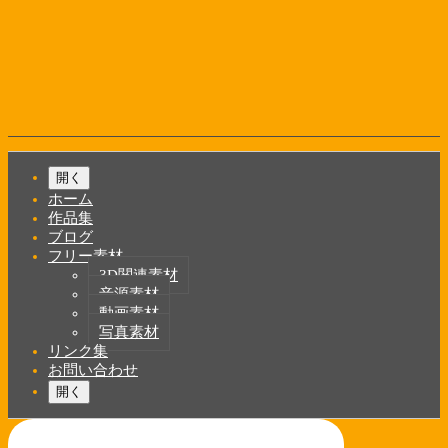
コ
ン
テ
ン
ツ
へ
ス
キ
Shrunk
Expand
ッ
メ
開く
プ
イ
ホーム
ン
作品集
ブログ
ナ
フリー素材
ビ
3D関連素材
音源素材
ゲ
動画素材
ー
写真素材
リンク集
シ
お問い合わせ
ョ
開く
ン