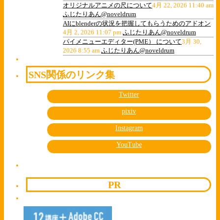
オリジナルアニメの尺について
4月 22, 2026 11:40 am
ふじたりあん@noveldrum
AIにblenderの状況を把握してもらうためのアドオン
4月 2, 2026 11:07 pm
ふじたりあん@noveldrum
パイメニューエディター(PME） について
3月 30,
2026 8:55 am
ふじたりあん@noveldrum
SNS関係のリンク集
Twitter
pixiv
Instagram
YouTube
PR