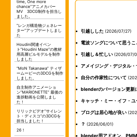
time, One more
chance”アニメカバー
MV 3DCG制作を担当し
ました。
“レンガ構造物ジェネレー
ター”アップデートしまし
引越しした
(2026/07/27)
た
電波ソングについて思うこ
Houdini関連イベン
ト”Houdini Maze”の教材
引越し＆忙しい
(2026/07/0
用高層ビルモデルを制作
しました
アメイジング・デジタル・
“MoN Takanawa” ティザ
ームービーの3DCGを制作
自分の作家性について
(202
しました。
自主制作アニメーショ
blenderのバージョン更
ン”MARIONETTE” 最後の
進捗動画を公開しまし
キャッチ・ミー・イフ・ユ
た！
リリックビデオ”サイレン
ブログは居心地が良い
(202
ト・ディスコ”の3DCGを
担当しました！
？
(2026/06/01)
26！
blender用アドオン、P