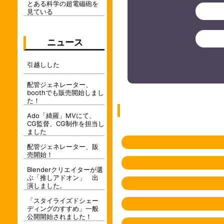
とある科学の超電磁砲を
見ている
ニュース
引越しした
配管ジェネレーター、
boothでも販売開始しまし
た！
Ado「綺羅」MVにて、
CG監督、CG制作を担当し
ました
配管ジェネレーター、販
売開始！
Blenderクリエイターが選
ぶ「推しアドオン」 出
演しました。
「スタイライズドシェー
ディングのすすめ」一般
公開開始されました！