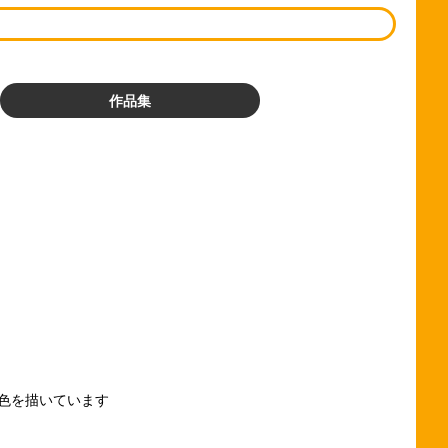
作品集
！
色を描いています