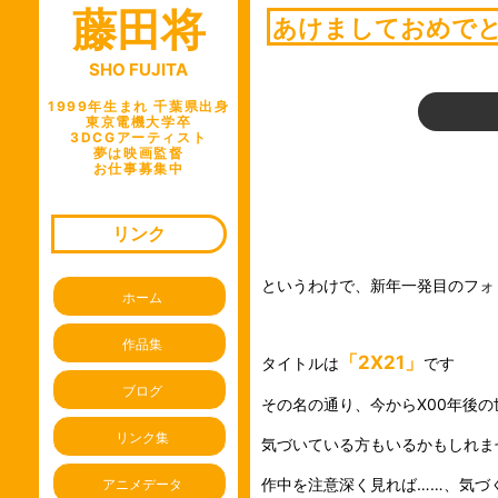
藤田将
ビ
あけましておめで
ゲ
SHO FUJITA
ー
シ
1999年生まれ 千葉県出身
東京電機大学卒
ョ
3DCGアーティスト
夢は映画監督
ン
お仕事募集中
リンク
というわけで、新年一発目のフォ
ホーム
作品集
「2X21」
タイトルは
です
ブログ
その名の通り、今からX00年後の
リンク集
気づいている方もいるかもしれま
作中を注意深く見れば……、気づ
アニメデータ