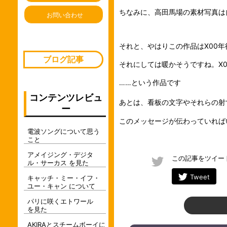
ちなみに、高田馬場の素材写真は
お問い合わせ
それと、やはりこの作品はX00
ブログ記事
それにしては暖かそうですね。X0
……という作品です
コンテンツレビュ
あとは、看板の文字やそれらの射
ー
このメッセージが伝わっていれば
電波ソングについて思う
こと
アメイジング・デジタ
この記事をツイー
ル・サーカス を見た
Tweet
キャッチ・ミー・イフ・
ユー・キャン について
パリに咲くエトワール
を見た
AKIRAとスチームボーイに