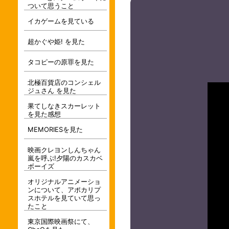
ついて思うこと
イカゲームを見ている
超かぐや姫! を見た
タコピーの原罪を見た
北極百貨店のコンシェル
ジュさん を見た
果てしなきスカーレット
を見た感想
MEMORIESを見た
映画クレヨンしんちゃん
嵐を呼ぶ!夕陽のカスカベ
ボーイズ
オリジナルアニメーショ
ンについて、アポカリプ
スホテルを見ていて思っ
たこと
東京国際映画祭にて、