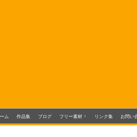
コ
ン
テ
ン
ツ
へ
ス
キ
ッ
プ
ーム
作品集
ブログ
フリー素材
リンク集
お問い
3D関連素材